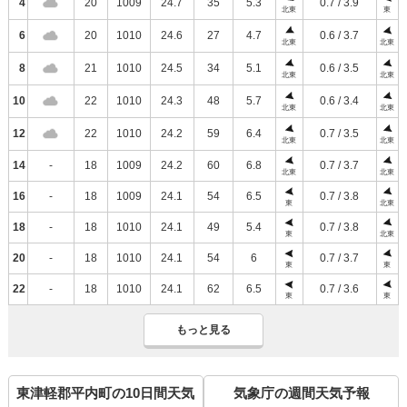
4
20
1009
24.7
35
5.3
0.7 / 3.9
北東
東
6
20
1010
24.6
27
4.7
0.6 / 3.7
北東
北東
8
21
1010
24.5
34
5.1
0.6 / 3.5
北東
北東
10
22
1010
24.3
48
5.7
0.6 / 3.4
北東
北東
12
22
1010
24.2
59
6.4
0.7 / 3.5
北東
北東
14
-
18
1009
24.2
60
6.8
0.7 / 3.7
北東
北東
16
-
18
1009
24.1
54
6.5
0.7 / 3.8
東
北東
18
-
18
1010
24.1
49
5.4
0.7 / 3.8
東
北東
20
-
18
1010
24.1
54
6
0.7 / 3.7
東
東
22
-
18
1010
24.1
62
6.5
0.7 / 3.6
東
東
もっと見る
東津軽郡平内町の10日間天気
気象庁の週間天気予報