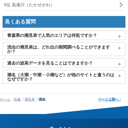
5位 高瀬川（たかせがわ）
良くある質問
青森県の潮見表で人気のエリアは何処ですか？
青森
、
八戸港
、
むつ市（大湊）
、
八戸
、
西津軽（深浦）
がよ
浅虫の潮見表は、どれ位の期間調べることができます
く見られております。
か？
2011～2027年までの16年間分の潮汐情報や日の出・日の入りを
過去の波高データを見ることはできますか？
調べることができます。視覚的に分かり易くタイドグラフで、
日の出・日の入り情報も合わせて確認することができます。
大変申し訳ございませんが、過去の波高データ（波の高さ）に
潮名（大潮・中潮・小潮など）が他のサイトと違うのは
関してはご提供しておりません。
なぜですか？
潮名は昔から各地で経験的に呼ばれてきたもので、「何日から
何日まで大潮」という統一された公的な定義はありません。そ
ホーム
気象
潮見表
浅虫
ページ上部へ
↑
のため、サイトが採用する計算方式によって、境界にあたる日
の潮名が1日ほどずれることがあります。他サイトと潮名が異な
って見える場合は、そのサイトが別の方式を使っている可能性
が高く、どちらかが間違っているわけではありません。なお、
当サイトの潮名は気象庁の方式に基づいて算出しています。