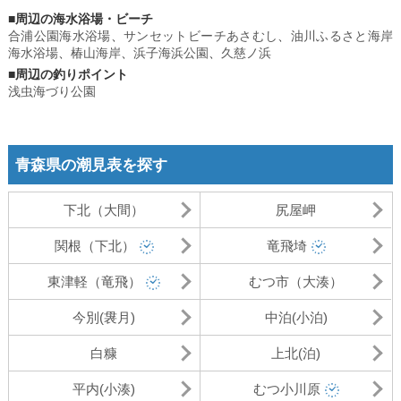
■周辺の海水浴場・ビーチ
合浦公園海水浴場
、
サンセットビーチあさむし
、
油川ふるさと海岸
海水浴場
、
椿山海岸
、
浜子海浜公園
、
久慈ノ浜
■周辺の釣りポイント
浅虫海づり公園
青森県の潮見表を探す
下北（大間）
尻屋岬
関根（下北）
竜飛埼
東津軽（竜飛）
むつ市（大湊）
今別(袰月)
中泊(小泊)
白糠
上北(泊)
平内(小湊)
むつ小川原