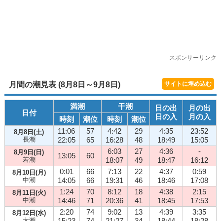
スポンサーリンク
月間の潮見表 (8月8日～9月8日)
サイトに埋め込む
満潮
干潮
日の出
月の出
日付
日の入
月の入
時刻
潮位
時刻
潮位
11:06
57
4:42
29
4:35
23:52
8月8日(土)
長潮
22:05
65
16:28
48
18:49
15:05
6:03
27
4:36
-
8月9日(日)
13:05
60
若潮
18:07
49
18:47
16:12
0:01
66
7:13
22
4:37
0:59
8月10日(月)
中潮
14:05
66
19:31
46
18:46
17:08
1:24
70
8:12
18
4:38
2:15
8月11日(火)
中潮
14:46
71
20:36
41
18:45
17:53
2:20
74
9:02
13
4:39
3:35
8月12日(水)
大潮
15:23
74
21:27
34
18:44
18:28