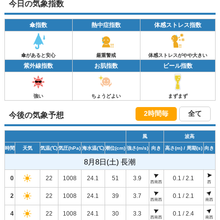
今日の気象指数
傘指数
熱中症指数
体感ストレス指数
傘があると安心
厳重警戒
体感ストレスがやや大きい
紫外線指数
お肌指数
ビール指数
強い
ちょうどよい
まずまず
2時間毎
全て
今後の気象予想
風
波高
時間
天気
気温
(℃)
気圧
(hPa)
海水温
(℃)
潮位
(cm)
強さ
(m/s)
向き
高さ
(m)
/ 周期
(s)
向き
8月8日(土) 長潮
0
22
1008
24.1
51
3.9
0.1 / 2.1
西南西
西
2
22
1008
24.1
39
3.7
0.1 / 2.1
西南西
南西
4
22
1008
24.1
30
3.3
0.1 / 2.4
西南西
南西