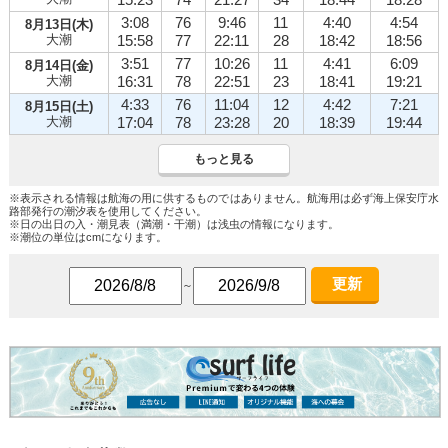
3:08
76
9:46
11
4:40
4:54
8月13日(木)
大潮
15:58
77
22:11
28
18:42
18:56
3:51
77
10:26
11
4:41
6:09
8月14日(金)
大潮
16:31
78
22:51
23
18:41
19:21
4:33
76
11:04
12
4:42
7:21
8月15日(土)
大潮
17:04
78
23:28
20
18:39
19:44
もっと見る
※表示される情報は航海の用に供するものではありません。航海用は必ず海上保安庁水
路部発行の潮汐表を使用してください。
※日の出日の入・潮見表（満潮・干潮）は浅虫の情報になります。
※潮位の単位はcmになります。
更新
～