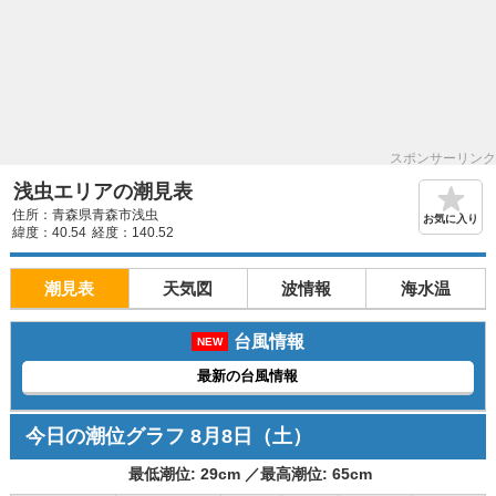
スポンサーリンク
浅虫エリアの潮見表
住所：青森県青森市浅虫
お気に入り
緯度：40.54
経度：140.52
潮見表
天気図
波情報
海水温
台風情報
NEW
最新の台風情報
今日の潮位グラフ
8月8日
（土）
最低潮位:
29
cm ／
最高潮位:
65
cm