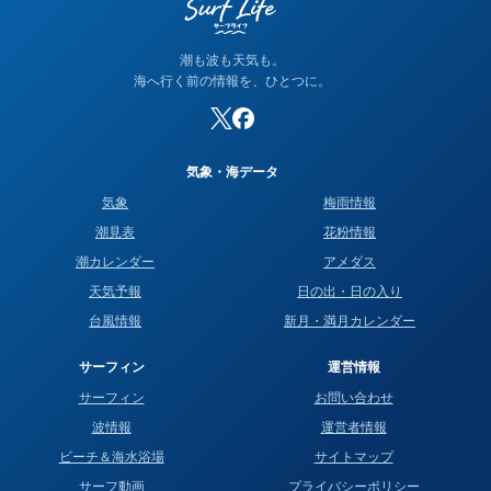
潮も波も天気も。
海へ行く前の情報を、ひとつに。
気象・海データ
気象
梅雨情報
潮見表
花粉情報
潮カレンダー
アメダス
天気予報
日の出・日の入り
台風情報
新月・満月カレンダー
サーフィン
運営情報
サーフィン
お問い合わせ
波情報
運営者情報
ビーチ＆海水浴場
サイトマップ
サーフ動画
プライバシーポリシー