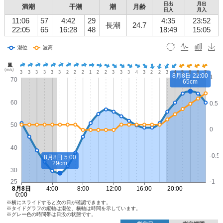
日出
月出
満潮
干潮
潮
月齢
日入
月入
11:06
57
4:42
29
4:35
23:52
長潮
24.7
22:05
65
16:28
48
18:49
15:05
※横にスライドすると次の日が確認できます。
※タイドグラフの縦軸は潮位、横軸は時間を示しています。
※グレー色の時間帯は日没の状態です。