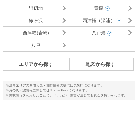
野辺地
青森
鯵ヶ沢
西津軽（深浦）
西津軽(岩崎)
八戸港
八戸
エリアから探す
地図から探す
※浅虫エリアの週間天気・潮位情報の提供は気象庁になります。
※海の風・波情報に関してはStorm Glassになります。
※掲載情報を利用したことにより、万が一損害が生じても責任を負いかねます。