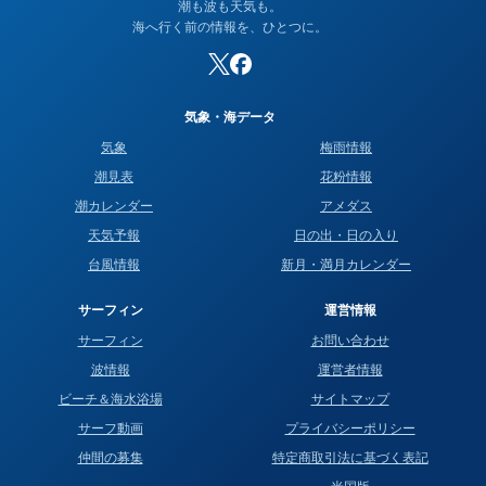
潮も波も天気も。
海へ行く前の情報を、ひとつに。
気象・海データ
気象
梅雨情報
潮見表
花粉情報
潮カレンダー
アメダス
天気予報
日の出・日の入り
台風情報
新月・満月カレンダー
サーフィン
運営情報
サーフィン
お問い合わせ
波情報
運営者情報
ビーチ＆海水浴場
サイトマップ
サーフ動画
プライバシーポリシー
仲間の募集
特定商取引法に基づく表記