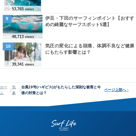
53,765
views
伊豆・下田のサーフィンポイント【おすす
9
めの綺麗なサーフスポット5選】
48,713
views
気圧の変化による頭痛、体調不良など健康
10
にもたらす影響とは？
39,341
views
ホー
気
台風19号(ハギビス)がもたらした深刻な被害と今
ページ上部へ
↑
ム
象
後の対策とは？