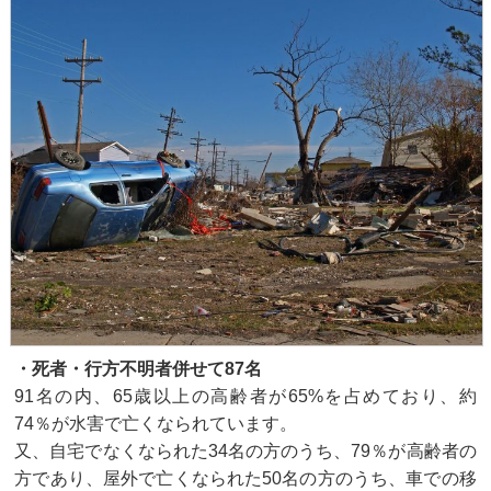
・死者・行方不明者併せて87名
91名の内、65歳以上の高齢者が65%を占めており、約
74％が水害で亡くなられています。
又、自宅でなくなられた34名の方のうち、79％が高齢者の
方であり、屋外で亡くなられた50名の方のうち、車での移