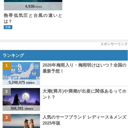
4,938
views
熱帯低気圧と台風の違いと
は？
気象
スポンサーリンク
ランキング
2026年梅雨入り・梅雨明けはいつ？全国の
1
最新予想！
5,248,075
views
大潮(満月)や満潮が出産に関係あるってホ
2
ント？
368,391
views
人気のサーフブランド レディース＆メンズ
3
2025年版