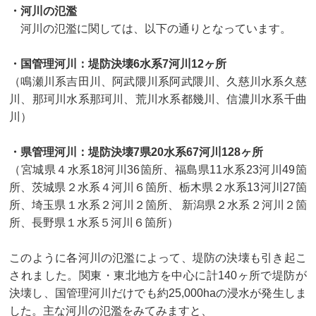
・河川の氾濫
河川の氾濫に関しては、以下の通りとなっています。
・国管理河川：堤防決壊6水系7河川12ヶ所
（鳴瀬川系吉田川、阿武隈川系阿武隈川、久慈川水系久慈
川、那珂川水系那珂川、荒川水系都幾川、信濃川水系千曲
川）
・県管理河川：堤防決壊7県20水系67河川128ヶ所
（宮城県４水系18河川36箇所、福島県11水系23河川49箇
所、茨城県２水系４河川６箇所、栃木県２水系13河川27箇
所、埼玉県１水系２河川２箇所、 新潟県２水系２河川２箇
所、長野県１水系５河川６箇所）
このように各河川の氾濫によって、堤防の決壊も引き起こ
されました。関東・東北地方を中心に計140ヶ所で堤防が
決壊し、国管理河川だけでも約25,000haの浸水が発生しま
した。主な河川の氾濫をみてみますと、