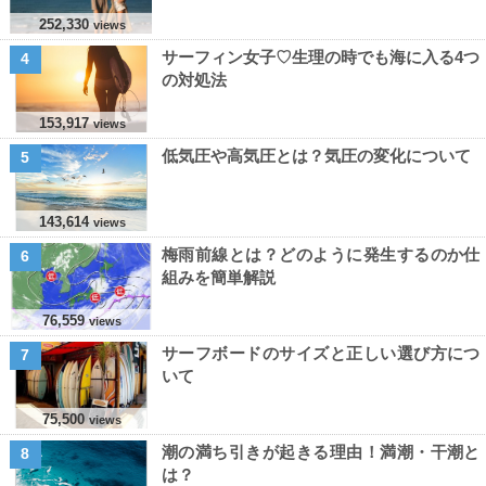
252,330
views
サーフィン女子♡生理の時でも海に入る4つ
4
の対処法
153,917
views
低気圧や高気圧とは？気圧の変化について
5
143,614
views
梅雨前線とは？どのように発生するのか仕
6
組みを簡単解説
76,559
views
サーフボードのサイズと正しい選び方につ
7
いて
75,500
views
潮の満ち引きが起きる理由！満潮・干潮と
8
は？