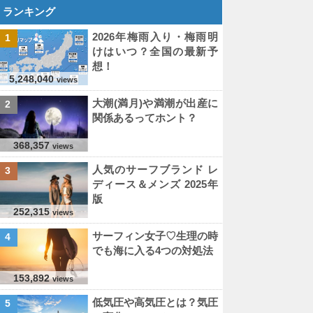
ランキング
2026年梅雨入り・梅雨明
1
けはいつ？全国の最新予
想！
5,248,040
views
大潮(満月)や満潮が出産に
2
関係あるってホント？
368,357
views
人気のサーフブランド レ
3
ディース＆メンズ 2025年
版
252,315
views
サーフィン女子♡生理の時
4
でも海に入る4つの対処法
153,892
views
低気圧や高気圧とは？気圧
5