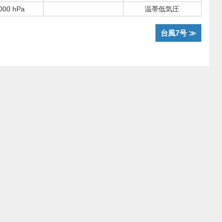
000 hPa
温帯低気圧
台風7号 ≫