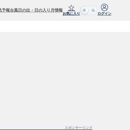
☆
気予報
台風
日の出・日の入り
月情報
お気に入り
ログイン
スポンサーリンク