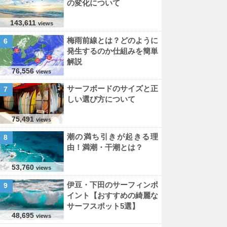
の変化について
143,611
views
梅雨前線とは？どのように
6
発生するのか仕組みを簡単
解説
76,556
views
サーフボードのサイズと正
7
しい選び方について
75,491
views
潮の満ち引きが起きる理
8
由！満潮・干潮とは？
53,760
views
伊豆・下田のサーフィンポ
9
イント【おすすめの綺麗な
サーフスポット5選】
48,695
views