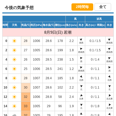
2時間毎
全て
今後の気象予想
風
波高
時間
天気
気温
(℃)
気圧
(hPa)
海水温
(℃)
潮位
(cm)
強さ
(m/s)
向き
高さ
(m)
/ 周期
(s)
向き
8月9日(日) 若潮
0
28
1006
28.6
178
2.2
0.1 / 1.5
南西
西南西
2
27
1005
28.6
199
1.8
0.1 / 1.5
西南西
西南西
4
26
1005
28.5
238
1.5
0 / 1.4
西
西南西
6
25
1006
28.5
241
1.2
0 / 1.1
西南西
西
8
28
1007
28.4
185
1.8
0 / 1.1
北西
北西
10
30
1007
28.6
102
2.2
0 / 1.1
北
北
12
32
1006
28.8
58
2.4
0 / 1.1
北東
北北東
14
33
1005
29
96
1.9
0 / 1.8
北
北北東
16
32
1005
29
195
1.8
0 / 1.8