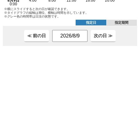
※横にスライドすると次の日が確認できます。
※タイドグラフの縦軸は潮位、横軸は時間を示しています。
※グレー色の時間帯は日没の状態です。
指定日
指定期間
≪ 前の日
次の日 ≫