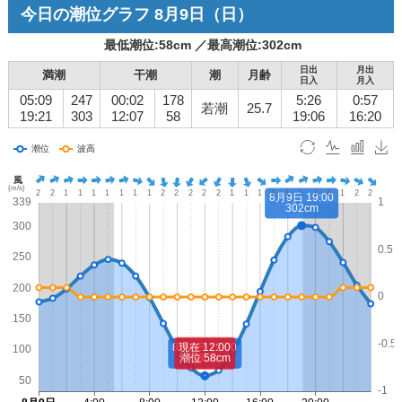
今日の潮位グラフ
8月9日
（日）
最低潮位:
58
cm ／
最高潮位:
302
cm
日出
月出
満潮
干潮
潮
月齢
日入
月入
05:09
247
00:02
178
5:26
0:57
若潮
25.7
19:21
303
12:07
58
19:06
16:20