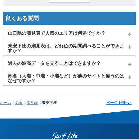
良くある質問
山口県の潮見表で人気のエリアは何処ですか？
山口(三田尻)
、
宇部
、
岩国
、
大畠
、
周南市（徳山）
がよく見
東安下庄の潮見表は、どれ位の期間調べることができま
られております。
すか？
2011～2027年までの16年間分の潮汐情報や日の出・日の入りを
過去の波高データを見ることはできますか？
調べることができます。視覚的に分かり易くタイドグラフで、
日の出・日の入り情報も合わせて確認することができます。
大変申し訳ございませんが、過去の波高データ（波の高さ）に
潮名（大潮・中潮・小潮など）が他のサイトと違うのは
関してはご提供しておりません。
なぜですか？
潮名は昔から各地で経験的に呼ばれてきたもので、「何日から
何日まで大潮」という統一された公的な定義はありません。そ
ホーム
気象
潮見表
東安下庄
ページ上部へ
↑
のため、サイトが採用する計算方式によって、境界にあたる日
の潮名が1日ほどずれることがあります。他サイトと潮名が異な
って見える場合は、そのサイトが別の方式を使っている可能性
が高く、どちらかが間違っているわけではありません。なお、
当サイトの潮名は気象庁の方式に基づいて算出しています。