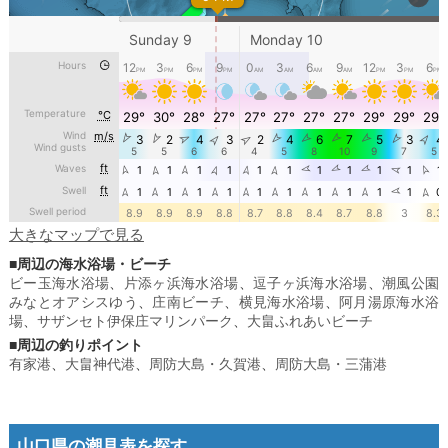
大きなマップで見る
■周辺の海水浴場・ビーチ
ビー玉海水浴場
、
片添ヶ浜海水浴場
、
逗子ヶ浜海水浴場
、
潮風公園
みなとオアシスゆう
、
庄南ビーチ
、
横見海水浴場
、
阿月湯原海水浴
場
、
サザンセト伊保庄マリンパーク
、
大畠ふれあいビーチ
■周辺の釣りポイント
有家港
、
大畠神代港
、
周防大島・久賀港
、
周防大島・三蒲港
山口県の潮見表を探す