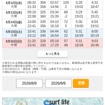
08:32
306
02:57
109
5:28
4:32
8月12日(水)
大潮
21:33
358
14:56
2
19:02
18:47
09:18
325
03:34
88
5:29
5:45
8月13日(木)
大潮
22:08
360
15:39
-2
19:01
19:21
10:00
335
04:10
72
5:30
6:54
8月14日(金)
大潮
22:41
356
16:18
5
19:00
19:51
10:41
336
04:44
62
5:31
8:00
8月15日(土)
大潮
23:12
345
16:54
22
18:59
20:19
11:20
328
05:18
57
5:31
9:03
8月16日(日)
中潮
23:41
330
17:29
48
18:58
20:46
もっと見る
※表示される情報は航海の用に供するものではありません。航海用は必ず海上保安庁水
路部発行の潮汐表を使用してください。
※日の出日の入・潮見表（満潮・干潮）は東安下庄の情報になります。
※潮位の単位はcmになります。
更新
～