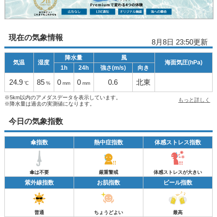
現在の気象情報
8月8日 23:50更新
降水量
風
気温
湿度
海面気圧(hPa)
1h
24h
強さ(m/s)
向き
24.9
85
0
0
0.6
北東
℃
%
mm
mm
※5km以内のアメダスデータを表示しています。
もっと詳しく
※降水量は過去の実測値になります。
今日の気象指数
傘指数
熱中症指数
体感ストレス指数
傘は不要
厳重警戒
体感ストレスが大きい
紫外線指数
お肌指数
ビール指数
普通
ちょうどよい
最高