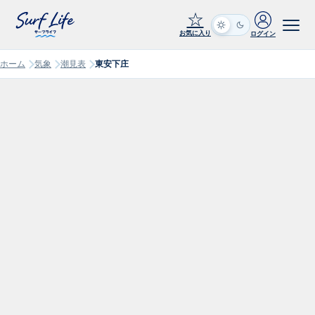
☆
お気に入り
ログイン
ホーム
気象
潮見表
東安下庄