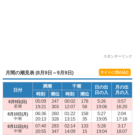
スポンサーリンク
月間の潮見表 (8月9日～9月9日)
サイトに埋め込む
満潮
干潮
日の出
月の出
日付
日の入
月の入
時刻
潮位
時刻
潮位
05:09
247
00:02
178
5:26
0:57
8月9日(日)
若潮
19:21
303
12:07
58
19:06
16:20
06:36
260
01:22
158
5:27
2:04
8月10日(月)
中潮
20:13
328
13:15
35
19:05
17:18
07:40
283
02:14
133
5:28
3:17
8月11日(火)
中潮
20:55
347
14:09
15
19:04
18:07