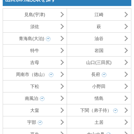
見島(宇津)
江崎
須佐
萩
青海島(大泊)
油谷
特牛
岩国
吉母
山口(三田尻)
周南市（徳山）
長府
下松
小野田
南風泊
情島
大畠
下関（弟子待）
宇部
土居