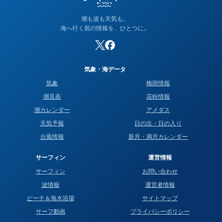
潮も波も天気も。
海へ行く前の情報を、ひとつに。
気象・海データ
気象
梅雨情報
潮見表
花粉情報
潮カレンダー
アメダス
天気予報
日の出・日の入り
台風情報
新月・満月カレンダー
サーフィン
運営情報
サーフィン
お問い合わせ
波情報
運営者情報
ビーチ＆海水浴場
サイトマップ
サーフ動画
プライバシーポリシー