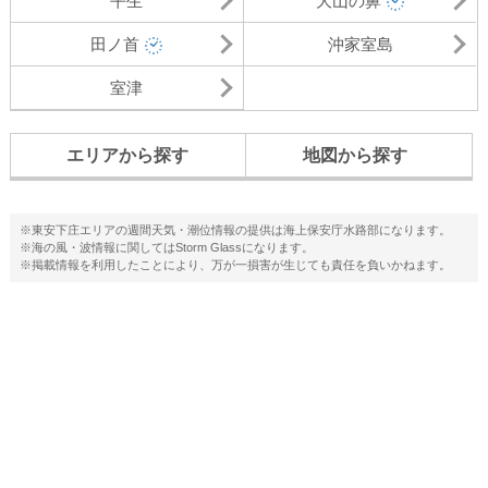
平生
大山の鼻
田ノ首
沖家室島
室津
エリアから探す
地図から探す
※東安下庄エリアの週間天気・潮位情報の提供は海上保安庁水路部になります。
※海の風・波情報に関してはStorm Glassになります。
※掲載情報を利用したことにより、万が一損害が生じても責任を負いかねます。