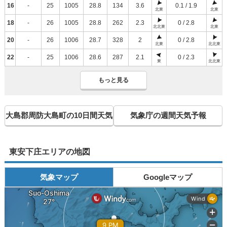
16
-
25
1005
28.8
134
3.6
0.1 / 1.9
北東
北東
18
-
26
1005
28.8
262
2.3
0 / 2.8
北北東
北東
20
-
26
1006
28.7
328
2
0 / 2.8
北東
北北東
22
-
25
1006
28.6
287
2.1
0 / 2.3
東
北北東
もっと見る
大島郡周防大島町の10日間天気
気象庁の週間天気予報
東安下庄エリアの地図
気象マップ
Googleマップ