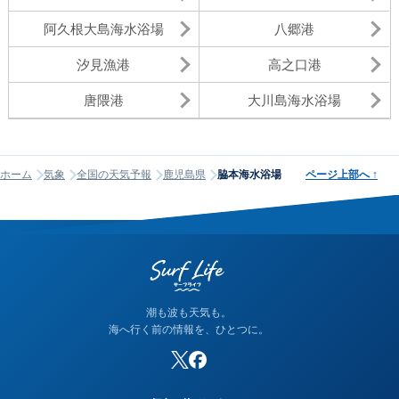
阿久根大島海水浴場
八郷港
汐見漁港
高之口港
唐隈港
大川島海水浴場
ホーム
気象
全国の天気予報
鹿児島県
脇本海水浴場
ページ上部へ
↑
潮も波も天気も。
海へ行く前の情報を、ひとつに。