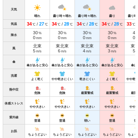
天気
晴れ
曇り時々晴れ
曇り時々晴れ
曇り
曇り時
34
27
34
28
34
28
34
28
33
/
/
/
/
気温
℃
℃
℃
℃
℃
℃
℃
℃
℃
30
30
30
30
40
%
%
%
%
降水
0
0
0
0
0
mm
mm
mm
mm
北東
東北東
東北東
東北東
東
風
5
6
4
3
5
m/s
m/s
m/s
m/s
m
傘
傘があると安心
傘があると安心
傘があると安心
傘があると安心
傘は
洗濯
よく乾く
やや乾きにくい
乾きにくい
よく乾く
やや乾
熱中症
危険
危険
厳重警戒
厳重警戒
厳重
体感ストレス
やや大きい
やや大きい
やや大きい
やや大きい
やや
紫外線
普通
普通
弱い
普通
強
お肌
ちょうどよい
ちょうどよい
ちょうどよい
ちょうどよい
ちょう