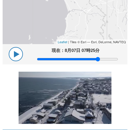
Leaflet
| Tiles © Esri — Esri, DeLorme, NAVTEQ
現在：
8月07日 07時25分