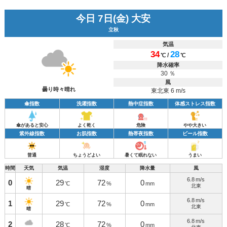
今日 7日(金) 大安
立秋
気温
34
28
/
℃
℃
降水確率
30 ％
風
曇り時々晴れ
東北東 6 m/s
傘指数
洗濯指数
熱中症指数
体感ストレス指数
傘があると安心
よく乾く
危険
やや大きい
紫外線指数
お肌指数
熱帯夜指数
ビール指数
普通
ちょうどよい
暑くて眠れない
うまい
時間
天気
気温
湿度
降水量
風
6.8
m/s
0
29
72
0
℃
%
mm
北東
晴
6.8
m/s
1
29
72
0
℃
%
mm
北東
晴
6.8
m/s
2
28
72
0
℃
%
mm