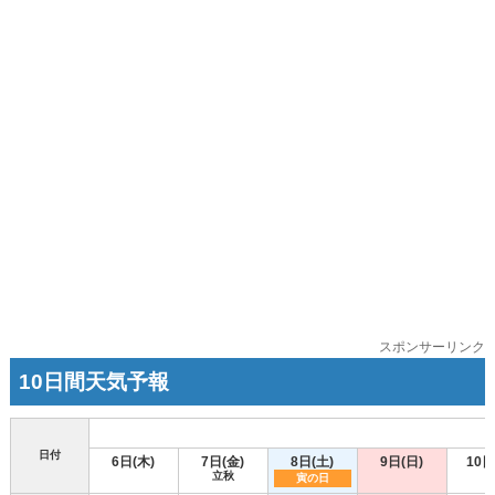
スポンサーリンク
10日間天気予報
日付
6日(木)
7日(金)
8日(土)
9日(日)
10日
立秋
寅の日