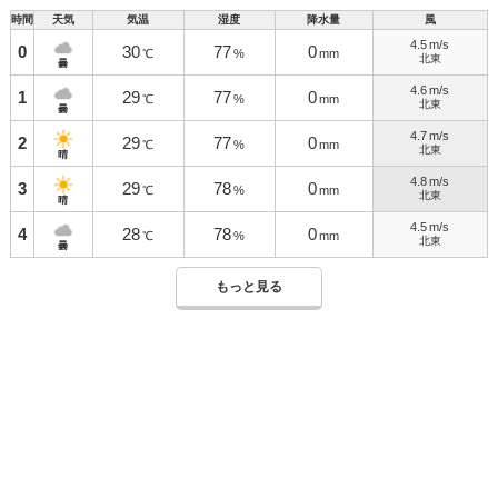
時間
天気
気温
湿度
降水量
風
4.5
m/s
0
30
77
0
℃
%
mm
北東
曇
4.6
m/s
1
29
77
0
℃
%
mm
北東
曇
4.7
m/s
2
29
77
0
℃
%
mm
北東
晴
4.8
m/s
3
29
78
0
℃
%
mm
北東
晴
4.5
m/s
4
28
78
0
℃
%
mm
北東
曇
もっと見る