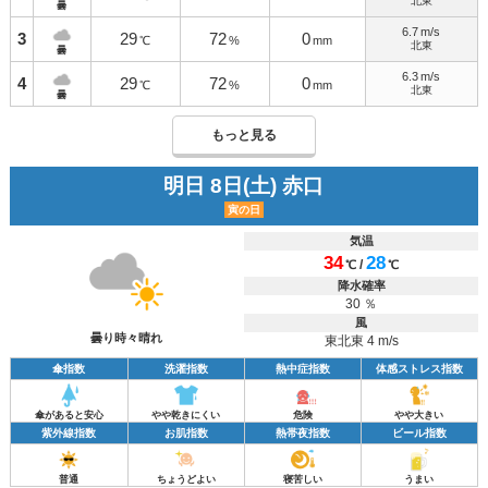
北東
曇
6.7
m/s
3
29
72
0
℃
%
mm
北東
曇
6.3
m/s
4
29
72
0
℃
%
mm
北東
曇
もっと見る
明日 8日(土) 赤口
寅の日
気温
34
28
/
℃
℃
降水確率
30 ％
風
曇り時々晴れ
東北東 4 m/s
傘指数
洗濯指数
熱中症指数
体感ストレス指数
傘があると安心
やや乾きにくい
危険
やや大きい
紫外線指数
お肌指数
熱帯夜指数
ビール指数
普通
ちょうどよい
寝苦しい
うまい