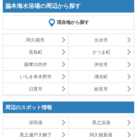
脇本海水浴場の周辺から探す
現在地から探す
阿久根市
出水市
長島町
さつま町
薩摩川内市
伊佐市
いちき串木野市
湧水町
日置市
姶良市
周辺のスポット情報
深田港
黒之浜港
黒之瀬戸大橋下
阿久根新港