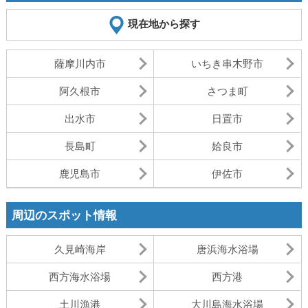
現在地から探す
薩摩川内市
いちき串木野市
阿久根市
さつま町
出水市
日置市
長島町
姶良市
鹿児島市
伊佐市
周辺のスポット情報
久見崎海岸
唐浜海水浴場
西方海水浴場
西方港
土川漁港
大川島海水浴場