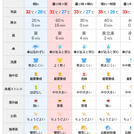
晴れ
曇り時々雨
曇り時々晴れ
晴れ一時雨
曇り時
32
28
31
27
33
27
35
26
33
/
/
/
/
気温
℃
℃
℃
℃
℃
℃
℃
℃
℃
20
60
30
40
40
%
%
%
%
降水
0
16
0
0
0
mm
mm
mm
mm
m
東
東
東
東北東
南
風
6
6
4
2
1
m/s
m/s
m/s
m/s
m
傘
傘は忘れずに
傘があると安心
傘があると安心
傘があると安心
傘がある
洗濯
乾きにくい
よく乾く
乾きにくい
乾きにくい
やや乾き
熱中症
厳重警戒
厳重警戒
危険
厳重警戒
厳重
体感ストレス
ほぼなし
やや大きい
やや大きい
やや大きい
やや大
紫外線
強い
普通
普通
強い
強
お肌
ちょうどよい
ちょうどよい
ちょうどよい
ちょうどよい
ちょう
熱帯夜
寝苦しい
寝苦しい
寝苦しい
比較的快適
比較的