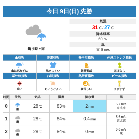
今日 9日(日) 先勝
気温
31
27
/
℃
℃
降水確率
60 ％
風
曇り時々雨
東 6 m/s
傘指数
洗濯指数
熱中症指数
体感ストレス指数
傘は忘れずに
乾きにくい
厳重警戒
ほぼなし
紫外線指数
お肌指数
熱帯夜指数
ビール指数
強い
ちょうどよい
寝苦しい
まずまず
時間
天気
気温
湿度
降水量
風
5.7
m/s
0
28
83
2
℃
%
mm
東北東
雨
5.6
m/s
1
28
84
0.4
℃
%
mm
東北東
曇
5.6
m/s
2
28
84
0
℃
%
mm
東
曇