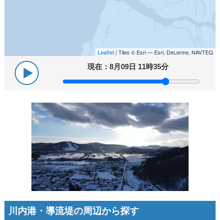
Leaflet
| Tiles © Esri — Esri, DeLorme, NAVTEQ
現在：
8月09日 11時35分
川内港・導流堤の周辺から探す