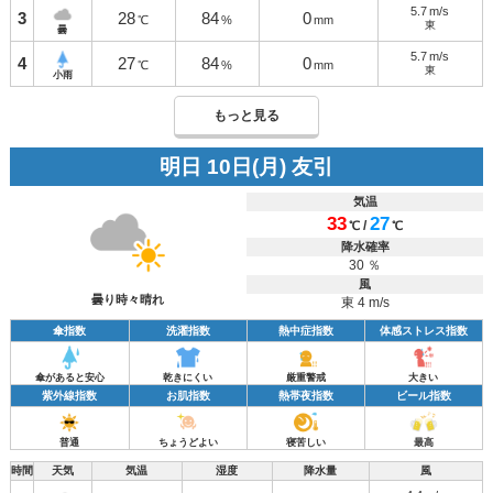
5.7
m/s
3
28
84
0
℃
%
mm
東
曇
5.7
m/s
4
27
84
0
℃
%
mm
東
小雨
もっと見る
明日 10日(月) 友引
気温
33
27
/
℃
℃
降水確率
30 ％
風
曇り時々晴れ
東 4 m/s
傘指数
洗濯指数
熱中症指数
体感ストレス指数
傘があると安心
乾きにくい
厳重警戒
大きい
紫外線指数
お肌指数
熱帯夜指数
ビール指数
普通
ちょうどよい
寝苦しい
最高
時間
天気
気温
湿度
降水量
風