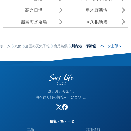
高之口港
串木野新港
照島海水浴場
阿久根新港
ホーム
気象
全国の天気予報
鹿児島県
川内港・導流堤
ページ上部へ
↑
潮も波も天気も。
海へ行く前の情報を、ひとつに。
気象・海データ
気象
梅雨情報