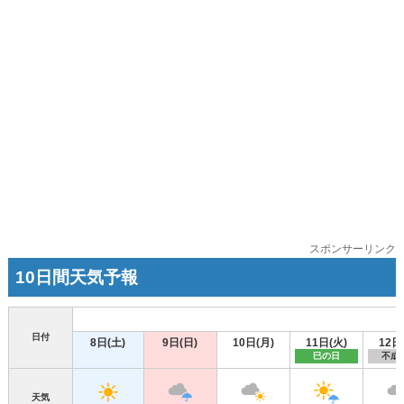
スポンサーリンク
10日間天気予報
日付
8日(土)
9日(日)
10日(月)
11日(火)
12日
巳の日
不成
天気