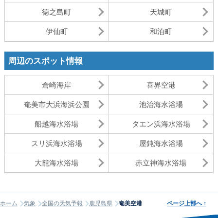
徳之島町
天城町
伊仙町
和泊町
周辺のスポット情報
倉崎海岸
喜界空港
奄美市大浜海浜公園
池治海水浴場
船越海水浴場
タエン浜海水浴場
スリ浜海水浴場
屋鈍海水浴場
大籠海水浴場
赤立神海水浴場
ホーム
気象
全国の天気予報
鹿児島県
奄美空港
ページ上部へ
↑