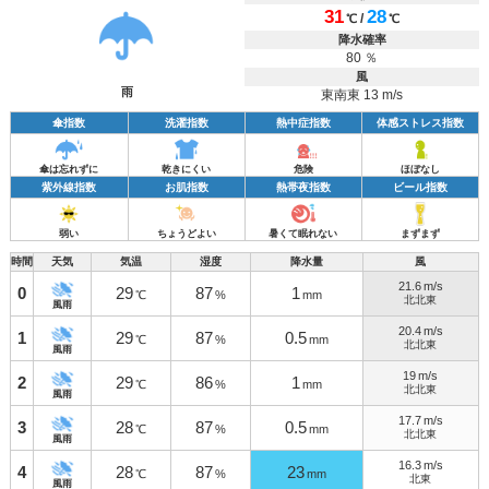
31
28
/
℃
℃
降水確率
80 ％
風
雨
東南東 13 m/s
傘指数
洗濯指数
熱中症指数
体感ストレス指数
傘は忘れずに
乾きにくい
危険
ほぼなし
紫外線指数
お肌指数
熱帯夜指数
ビール指数
弱い
ちょうどよい
暑くて眠れない
まずまず
時間
天気
気温
湿度
降水量
風
21.6
m/s
0
29
87
1
℃
%
mm
北北東
風雨
20.4
m/s
1
29
87
0.5
℃
%
mm
北北東
風雨
19
m/s
2
29
86
1
℃
%
mm
北北東
風雨
17.7
m/s
3
28
87
0.5
℃
%
mm
北北東
風雨
16.3
m/s
4
28
87
23
℃
%
mm
北東
風雨