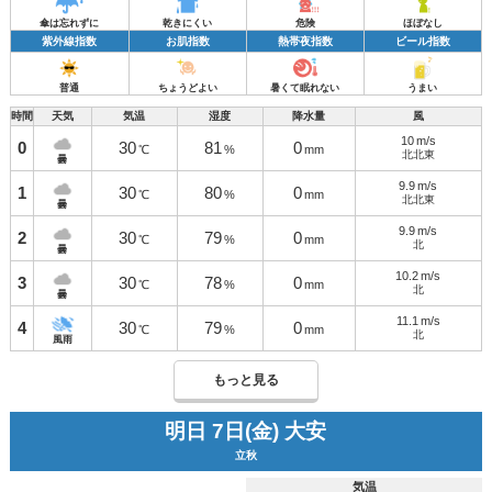
傘は忘れずに
乾きにくい
危険
ほぼなし
紫外線指数
お肌指数
熱帯夜指数
ビール指数
普通
ちょうどよい
暑くて眠れない
うまい
時間
天気
気温
湿度
降水量
風
10
m/s
0
30
81
0
℃
%
mm
北北東
曇
9.9
m/s
1
30
80
0
℃
%
mm
北北東
曇
9.9
m/s
2
30
79
0
℃
%
mm
北
曇
10.2
m/s
3
30
78
0
℃
%
mm
北
曇
11.1
m/s
4
30
79
0
℃
%
mm
北
風雨
もっと見る
明日 7日(金) 大安
立秋
気温