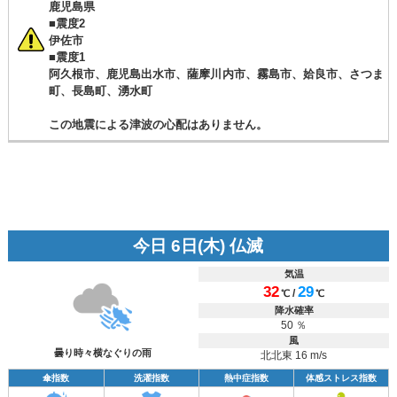
鹿児島県
■震度2
伊佐市
■震度1
阿久根市、鹿児島出水市、薩摩川内市、霧島市、姶良市、さつま
町、長島町、湧水町
この地震による津波の心配はありません。
今日 6日(木) 仏滅
気温
32
29
/
℃
℃
降水確率
50 ％
風
曇り時々横なぐりの雨
北北東 16 m/s
傘指数
洗濯指数
熱中症指数
体感ストレス指数