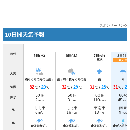
スポンサーリンク
10日間天気予報
日付
5日(水)
6日(木)
7日(金)
8日(土)
立秋
寅の日
天気
横なぐりの雨のち曇り
曇り時々横なぐりの雨
雨
雨
32
29
32
29
31
28
31
29
/
/
/
/
気温
℃
℃
℃
℃
℃
℃
℃
50
50
80
60
%
%
%
%
降水
2
3
110
45
mm
mm
mm
mm
北北東
北北東
東南東
南東
風
6
16
13
9
m/s
m/s
m/s
m/s
傘
傘は忘れずに
傘は忘れずに
傘は忘れずに
傘があると