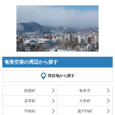
奄美空港の周辺から探す
現在地から探す
龍郷町
奄美市
喜界町
大和村
宇検村
瀬戸内町