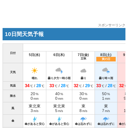
スポンサーリンク
10日間天気予報
日付
5日(水)
6日(木)
7日(金)
8日(土)
9日
立秋
寅の日
天気
晴れ
曇り夕方一時小雨
曇り
曇り時々雨
34
28
33
28
32
29
33
28
32
/
/
/
/
気温
℃
℃
℃
℃
℃
℃
℃
℃
℃
20
40
30
50
8
%
%
%
%
降水
0
0
0
1
9
mm
mm
mm
mm
東北東
東北東
東
東
風
3
5
8
7
1
m/s
m/s
m/s
m/s
傘
傘があると安心
傘があると安心
傘は忘れずに
傘は忘れずに
傘があ