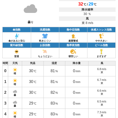
32
29
/
℃
℃
降水確率
30 ％
風
曇り
東 8 m/s
傘指数
洗濯指数
熱中症指数
体感ストレス指数
傘があると安心
乾きにくい
厳重警戒
やや大きい
紫外線指数
お肌指数
熱帯夜指数
ビール指数
普通
ちょうどよい
寝苦しい
まずまず
時間
天気
気温
湿度
降水量
風
6.8
m/s
0
30
81
0
℃
%
mm
東
晴
6.7
m/s
1
30
81
0
℃
%
mm
東
晴
6.6
m/s
2
30
82
0
℃
%
mm
東
曇
6.5
m/s
3
29
83
0
℃
%
mm
東
曇
7.3
m/s
4
29
83
0
℃
%
mm
東
晴