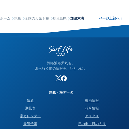
ホーム
気象
全国の天気予報
鹿児島県
加治木港
ページ上部へ
↑
潮も波も天気も。
海へ行く前の情報を、ひとつに。
気象・海データ
気象
梅雨情報
潮見表
花粉情報
潮カレンダー
アメダス
天気予報
日の出・日の入り