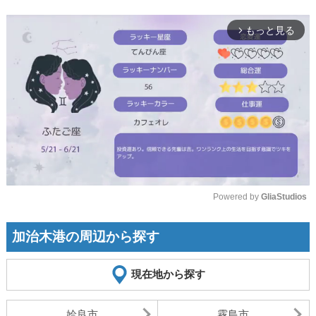
もっと見る
arrow_forward_ios
Powered by 
GliaStudios
Mute
加治木港の周辺から探す
現在地から探す
姶良市
霧島市