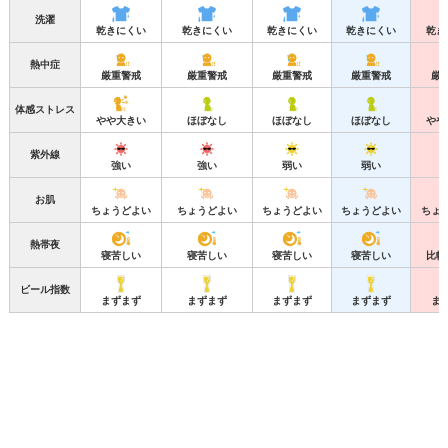
洗濯
乾きにくい
乾きにくい
乾きにくい
乾きにくい
乾き
熱中症
厳重警戒
厳重警戒
厳重警戒
厳重警戒
厳
体感ストレス
やや大きい
ほぼなし
ほぼなし
ほぼなし
やや
紫外線
強い
強い
弱い
弱い
お肌
ちょうどよい
ちょうどよい
ちょうどよい
ちょうどよい
ちょ
熱帯夜
寝苦しい
寝苦しい
寝苦しい
寝苦しい
比較
ビール指数
まずまず
まずまず
まずまず
まずまず
ま