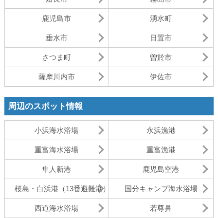
鹿児島市
湧水町
垂水市
日置市
さつま町
曽於市
薩摩川内市
伊佐市
周辺のスポット情報
小浜海水浴場
永浜漁港
重富海水浴場
重富漁港
隼人新港
鹿児島空港
桜島・白浜港（13番避難港）
国分キャンプ海水浴場
西道海水浴場
若尊鼻