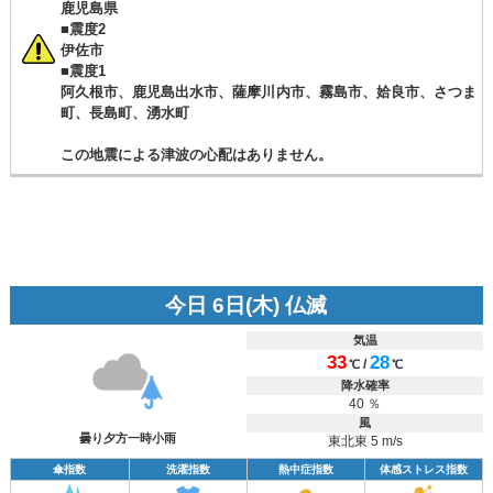
鹿児島県
■震度2
伊佐市
■震度1
阿久根市、鹿児島出水市、薩摩川内市、霧島市、姶良市、さつま
町、長島町、湧水町
この地震による津波の心配はありません。
今日 6日(木) 仏滅
気温
33
28
/
℃
℃
降水確率
40 ％
風
曇り夕方一時小雨
東北東 5 m/s
傘指数
洗濯指数
熱中症指数
体感ストレス指数