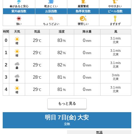
傘があると安心
乾きにくい
厳重警戒
やや大きい
紫外線指数
お肌指数
熱帯夜指数
ビール指数
強い
ちょうどよい
寝苦しい
まずまず
時間
天気
気温
湿度
降水量
風
3.1
m/s
0
29
83
0
℃
%
mm
北東
晴
3.1
m/s
1
29
82
0
℃
%
mm
北東
晴
3.1
m/s
2
29
82
0
℃
%
mm
北東
曇
3
m/s
3
28
81
0
℃
%
mm
北東
曇
3.1
m/s
4
29
81
0
℃
%
mm
北東
晴
もっと見る
明日 7日(金) 大安
立秋
気温