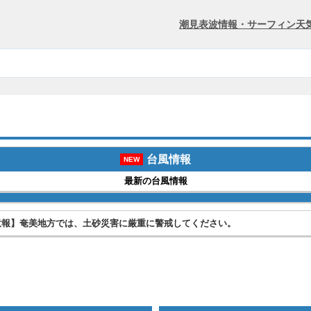
潮見表
波情報・サーフィン
天
台風情報
NEW
最新の台風情報
意報】奄美地方では、土砂災害に厳重に警戒してください。