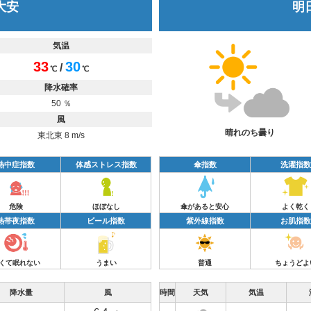
 大安
明日
気温
33
30
/
℃
℃
降水確率
50 ％
風
晴れのち曇り
東北東 8 m/s
熱中症指数
体感ストレス指数
傘指数
洗濯指数
危険
ほぼなし
傘があると安心
よく乾く
熱帯夜指数
ビール指数
紫外線指数
お肌指数
くて眠れない
うまい
普通
ちょうどよ
降水量
風
時間
天気
気温