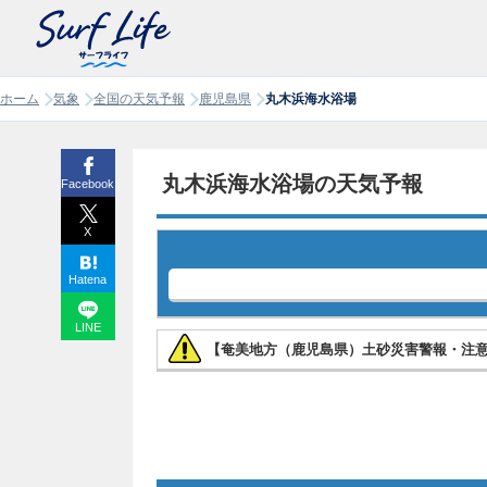
ホーム
気象
全国の天気予報
鹿児島県
丸木浜海水浴場
丸木浜海水浴場の天気予報
Facebook
X
Hatena
LINE
【奄美地方（鹿児島県）土砂災害警報・注