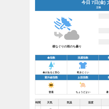
今日 7日(金)
立秋
横なぐりの雨のち曇り
傘指数
洗濯指数
傘があると安心
乾きにくい
紫外線指数
お肌指数
普通
ちょうどよい
暑
時間
天気
気温
湿度