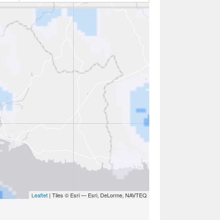
Leaflet
| Tiles © Esri — Esri, DeLorme, NAVTEQ