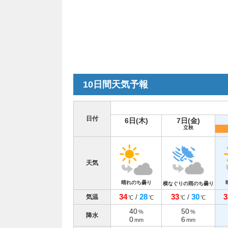
10日間天気予報
日付
6日(木)
7日(金)
立秋
天気
晴れのち曇り
横なぐりの雨のち曇り
34
28
33
30
3
/
/
気温
℃
℃
℃
℃
40
50
%
%
降水
0
6
mm
mm