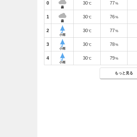
0
30
77
℃
%
曇
1
30
76
℃
%
曇
2
30
77
℃
%
小雨
3
30
78
℃
%
小雨
4
30
79
℃
%
小雨
もっと見る