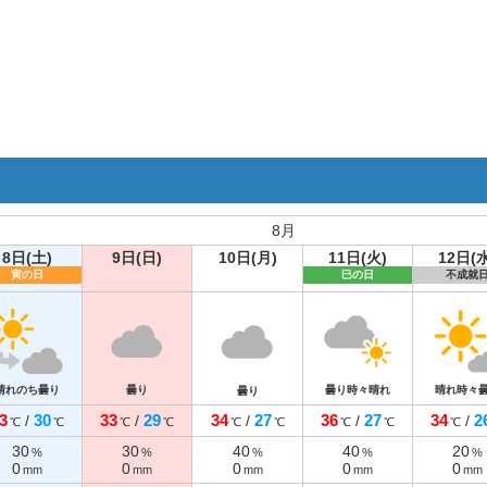
8月
8日(土)
9日(日)
10日(月)
11日(火)
12日(水
寅の日
巳の日
不成就
晴れのち曇り
曇り
曇り時々晴れ
晴れ時々
曇り
3
30
33
29
34
27
36
27
34
2
/
/
/
/
/
℃
℃
℃
℃
℃
℃
℃
℃
℃
30
30
40
40
20
%
%
%
%
%
0
0
0
0
0
mm
mm
mm
mm
mm