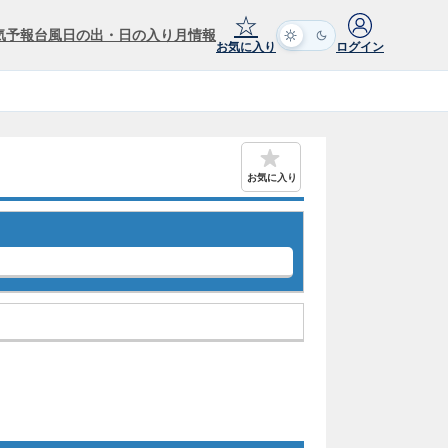
☆
気予報
台風
日の出・日の入り
月情報
お気に入り
ログイン
お気に入り