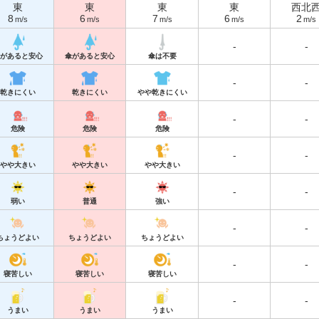
東
東
東
東
西北
8
6
7
6
2
m/s
m/s
m/s
m/s
m/s
-
-
があると安心
傘があると安心
傘は不要
-
-
乾きにくい
乾きにくい
やや乾きにくい
-
-
危険
危険
危険
-
-
やや大きい
やや大きい
やや大きい
-
-
弱い
普通
強い
-
-
ちょうどよい
ちょうどよい
ちょうどよい
-
-
寝苦しい
寝苦しい
寝苦しい
-
-
うまい
うまい
うまい