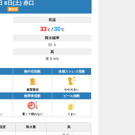
 8日(土) 赤口
寅の日
気温
33
30
/
℃
℃
降水確率
30 ％
風
東 8 m/s
熱中症指数
体感ストレス指数
厳重警戒
やや大きい
熱帯夜指数
ビール指数
い
暑くて眠れない
うまい
湿度
降水量
風