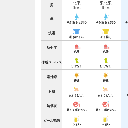
北東
東北東
風
6
8
m/s
m/s
傘
傘があると安心
傘があると安心
傘
洗濯
乾きにくい
よく乾く
熱中症
危険
危険
体感ストレス
ほぼなし
ほぼなし
紫外線
普通
普通
お肌
ちょうどよい
ちょうどよい
熱帯夜
暑くて眠れない
暑くて眠れない
ビール指数
うまい
うまい