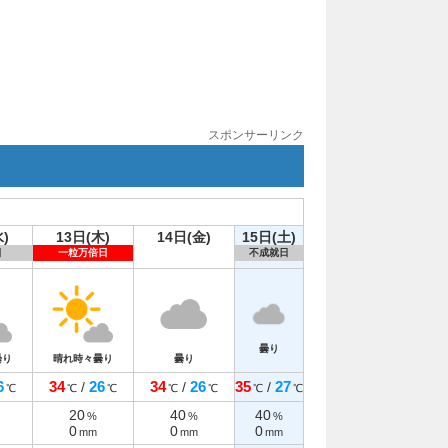
スポンサーリンク
)
13日(木)
14日(金)
15日(土)
日
一粒万倍日
不成就日
曇り
曇り
晴れ時々曇り
曇り
6
34
26
34
26
35
27
/
/
/
℃
℃
℃
℃
℃
℃
℃
20
40
40
%
%
%
0
0
0
mm
mm
mm