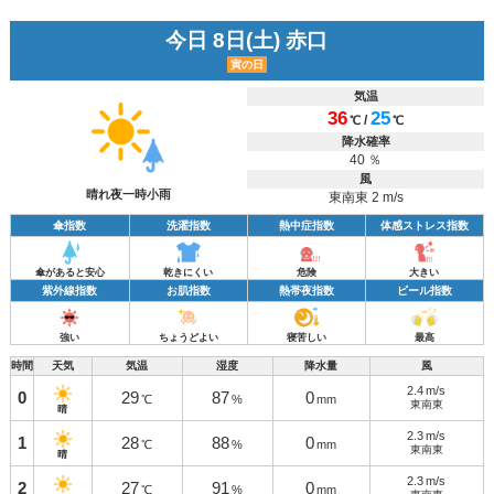
今日 8日(土) 赤口
寅の日
気温
36
25
/
℃
℃
降水確率
40 ％
風
晴れ夜一時小雨
東南東 2 m/s
傘指数
洗濯指数
熱中症指数
体感ストレス指数
傘があると安心
乾きにくい
危険
大きい
紫外線指数
お肌指数
熱帯夜指数
ビール指数
強い
ちょうどよい
寝苦しい
最高
時間
天気
気温
湿度
降水量
風
2.4
m/s
0
29
87
0
℃
%
mm
東南東
晴
2.3
m/s
1
28
88
0
℃
%
mm
東南東
晴
2.3
m/s
2
27
91
0
℃
%
mm