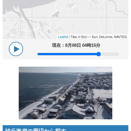
Leaflet
| Tiles © Esri — Esri, DeLorme, NAVTEQ
現在：
8月08日 04時15分