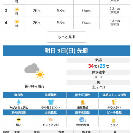
東南東
晴
2.2
m/s
3
26
93
0
℃
%
mm
東南東
晴
2.3
m/s
4
26
93
0
℃
%
mm
東南東
晴
もっと見る
明日 9日(日) 先勝
気温
34
25
/
℃
℃
降水確率
30 ％
風
曇り時々晴れ
北 2 m/s
傘指数
洗濯指数
熱中症指数
体感ストレス指数
傘があると安心
やや乾きにくい
厳重警戒
やや大きい
紫外線指数
お肌指数
熱帯夜指数
ビール指数
弱い
ちょうどよい
比較的快適
うまい
時間
天気
気温
湿度
降水量
風