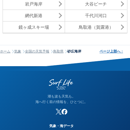
岩戸海岸
大谷ビーチ
網代新港
千代川河口
鏡ヶ成スキー場
鳥取港（賀露港）
ホーム
気象
全国の天気予報
鳥取県
砂丘海岸
ページ上部へ
↑
潮も波も天気も。
海へ行く前の情報を、ひとつに。
気象・海データ