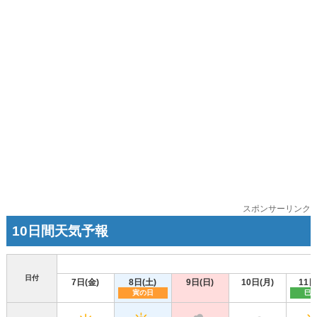
スポンサーリンク
10日間天気予報
日付
7日(金)
8日(土)
9日(日)
10日(月)
11日
寅の日
巳