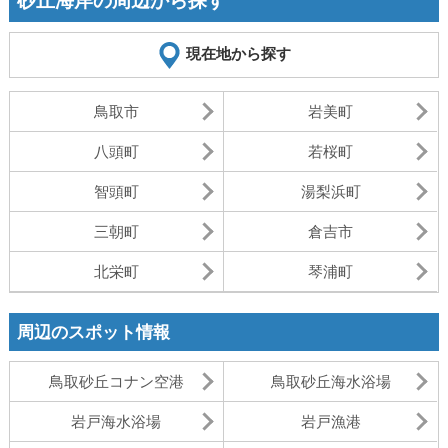
砂丘海岸の周辺から探す
現在地から探す
鳥取市
岩美町
八頭町
若桜町
智頭町
湯梨浜町
三朝町
倉吉市
北栄町
琴浦町
周辺のスポット情報
鳥取砂丘コナン空港
鳥取砂丘海水浴場
岩戸海水浴場
岩戸漁港