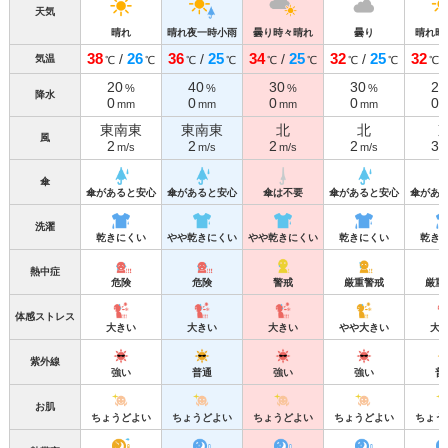
天気
晴れ
晴れ夜一時小雨
曇り時々晴れ
曇り
晴れ時
38
26
36
25
34
25
32
25
32
/
/
/
/
気温
℃
℃
℃
℃
℃
℃
℃
℃
℃
20
40
30
30
20
%
%
%
%
降水
0
0
0
0
0
mm
mm
mm
mm
東南東
東南東
北
北
風
2
2
2
2
3
m/s
m/s
m/s
m/s
m
傘
傘があると安心
傘があると安心
傘は不要
傘があると安心
傘があ
洗濯
乾きにくい
やや乾きにくい
やや乾きにくい
乾きにくい
乾き
熱中症
危険
危険
警戒
厳重警戒
厳重
体感ストレス
大きい
大きい
大きい
やや大きい
大
紫外線
強い
普通
強い
強い
普
お肌
ちょうどよい
ちょうどよい
ちょうどよい
ちょうどよい
ちょう