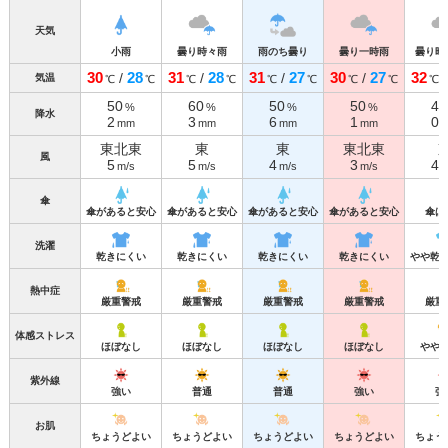
天気
小雨
曇り時々雨
雨のち曇り
曇り一時雨
曇り時
30
28
31
28
31
27
30
27
32
/
/
/
/
気温
℃
℃
℃
℃
℃
℃
℃
℃
℃
50
60
50
50
40
%
%
%
%
降水
2
3
6
1
0
mm
mm
mm
mm
東北東
東
東
東北東
風
5
5
4
3
4
m/s
m/s
m/s
m/s
m
傘
傘があると安心
傘があると安心
傘があると安心
傘があると安心
傘は
洗濯
乾きにくい
乾きにくい
乾きにくい
乾きにくい
やや乾
熱中症
厳重警戒
厳重警戒
厳重警戒
厳重警戒
厳重
体感ストレス
ほぼなし
ほぼなし
ほぼなし
ほぼなし
やや
紫外線
強い
普通
普通
強い
強
お肌
ちょうどよい
ちょうどよい
ちょうどよい
ちょうどよい
ちょう