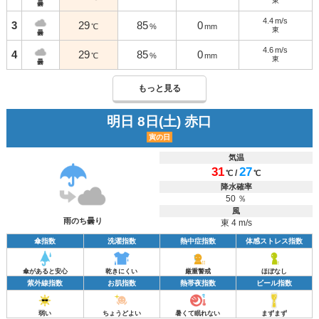
東
曇
4.4
m/s
3
29
85
0
℃
%
mm
東
曇
4.6
m/s
4
29
85
0
℃
%
mm
東
曇
もっと見る
明日 8日(土) 赤口
寅の日
気温
31
27
/
℃
℃
降水確率
50 ％
風
雨のち曇り
東 4 m/s
傘指数
洗濯指数
熱中症指数
体感ストレス指数
傘があると安心
乾きにくい
厳重警戒
ほぼなし
紫外線指数
お肌指数
熱帯夜指数
ビール指数
弱い
ちょうどよい
暑くて眠れない
まずまず