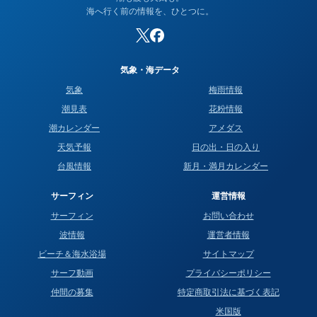
海へ行く前の情報を、ひとつに。
気象・海データ
気象
梅雨情報
潮見表
花粉情報
潮カレンダー
アメダス
天気予報
日の出・日の入り
台風情報
新月・満月カレンダー
サーフィン
運営情報
サーフィン
お問い合わせ
波情報
運営者情報
ビーチ＆海水浴場
サイトマップ
サーフ動画
プライバシーポリシー
仲間の募集
特定商取引法に基づく表記
米国版