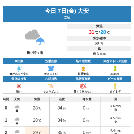
今日 7日(金) 大安
立秋
気温
31
28
/
℃
℃
降水確率
60 ％
風
曇り時々雨
東 5 m/s
傘指数
洗濯指数
熱中症指数
体感ストレス指数
傘があると安心
乾きにくい
厳重警戒
ほぼなし
紫外線指数
お肌指数
熱帯夜指数
ビール指数
強い
ちょうどよい
暑くて眠れない
まずまず
時間
天気
気温
湿度
降水量
風
4.6
m/s
0
28
84
0
℃
%
mm
東
曇
4.5
m/s
1
28
84
0
℃
%
mm
東
曇
4.4
m/s
2
29
85
0
℃
%
mm