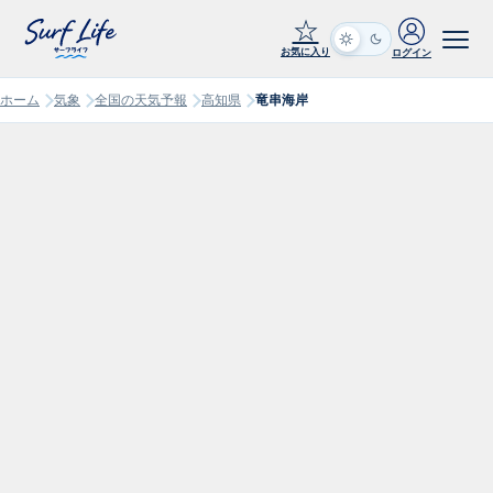
☆
お気に入り
ログイン
ホーム
気象
全国の天気予報
高知県
竜串海岸