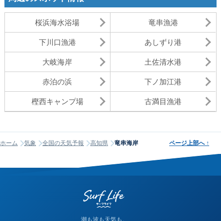
桜浜海水浴場
竜串漁港
下川口漁港
あしずり港
大岐海岸
土佐清水港
赤泊の浜
下ノ加江港
樫西キャンプ場
古満目漁港
ホーム
気象
全国の天気予報
高知県
竜串海岸
ページ上部へ
↑
潮も波も天気も。