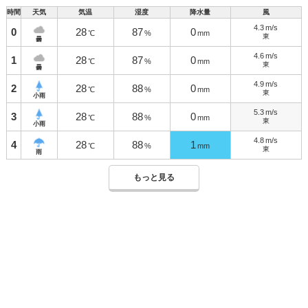
時間
天気
気温
湿度
降水量
風
4.3
m/s
0
28
87
0
℃
%
mm
東
曇
4.6
m/s
1
28
87
0
℃
%
mm
東
曇
4.9
m/s
2
28
88
0
℃
%
mm
東
小雨
5.3
m/s
3
28
88
0
℃
%
mm
東
小雨
4.8
m/s
4
28
88
1
℃
%
mm
東
雨
もっと見る