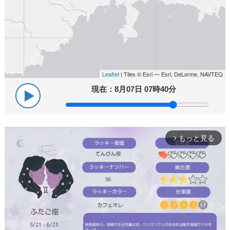
Leaflet
| Tiles © Esri — Esri, DeLorme, NAVTEQ
現在：
8月07日 07時40分
もっと見る
arrow_forward_ios