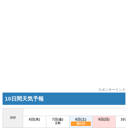
スポンサーリンク
10日間天気予報
日付
6日(木)
7日(金)
8日(土)
9日(日)
10日
立秋
寅の日