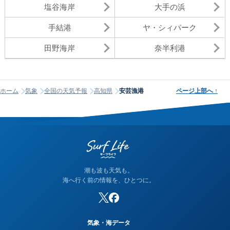
塩谷海岸
大手の浜
手結港
ヤ・シィパーク
田野海岸
奈半利港
ホーム
気象
全国の天気予報
高知県
安芸漁港
ページ上部へ
↑
潮も波も天気も。
海へ行く前の情報を、ひとつに。
気象・海データ