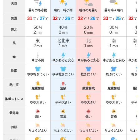
天気
曇りのち小雨
晴れ一時小雨
晴れのち曇り
曇り時々晴れ
曇
31
27
32
26
32
26
33
25
32
/
/
/
/
気温
℃
℃
℃
℃
℃
℃
℃
℃
℃
50
40
20
30
40
%
%
%
%
降水
2
0
0
0
0
mm
mm
mm
mm
東
北北東
北
南
南
風
2
1
1
1
1
m/s
m/s
m/s
m/s
m
傘
傘は不要
傘があると安心
傘があると安心
傘があると安心
傘があ
洗濯
やや乾きにくい
やや乾きにくい
乾きにくい
乾きにくい
乾き
熱中症
厳重警戒
危険
厳重警戒
厳重警戒
厳重
体感ストレス
やや大きい
やや大きい
やや大きい
やや大きい
やや
紫外線
強い
普通
強い
普通
弱
お肌
ちょうどよい
ちょうどよい
ちょうどよい
ちょうどよい
ちょう