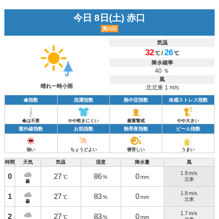
今日 8日(土) 赤口
寅の日
気温
32
26
/
℃
℃
降水確率
40 ％
風
晴れ一時小雨
北北東 1 m/s
傘指数
洗濯指数
熱中症指数
体感ストレス指数
傘は不要
やや乾きにくい
厳重警戒
やや大きい
紫外線指数
お肌指数
熱帯夜指数
ビール指数
強い
ちょうどよい
寝苦しい
うまい
時間
天気
気温
湿度
降水量
風
1.9
m/s
0
27
86
0
℃
%
mm
北東
曇
1.8
m/s
1
27
83
0
℃
%
mm
北東
曇
1.7
m/s
2
27
83
0
℃
%
mm