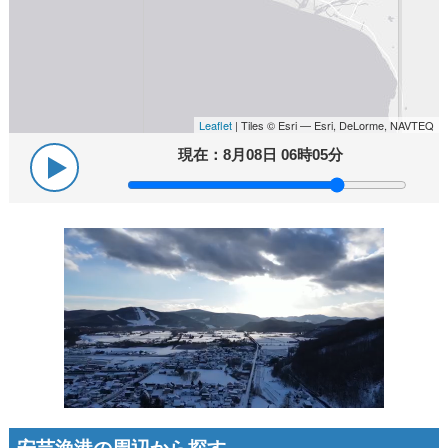
Leaflet
| Tiles © Esri — Esri, DeLorme, NAVTEQ
現在：
8月08日 06時05分