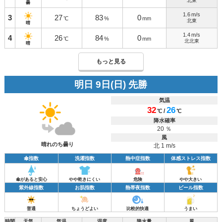
北東
曇
1.6
m/s
3
27
83
0
℃
%
mm
北東
晴
1.4
m/s
4
26
84
0
℃
%
mm
北北東
晴
もっと見る
明日 9日(日) 先勝
気温
32
26
/
℃
℃
降水確率
20 ％
風
晴れのち曇り
北 1 m/s
傘指数
洗濯指数
熱中症指数
体感ストレス指数
傘があると安心
やや乾きにくい
危険
やや大きい
紫外線指数
お肌指数
熱帯夜指数
ビール指数
普通
ちょうどよい
比較的快適
うまい
時間
天気
気温
湿度
降水量
風