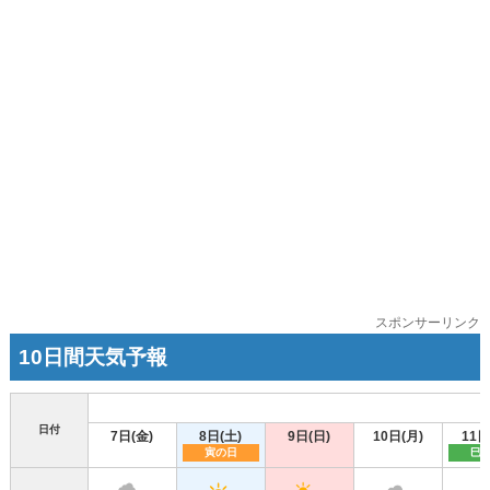
スポンサーリンク
10日間天気予報
日付
7日(金)
8日(土)
9日(日)
10日(月)
11日
寅の日
巳