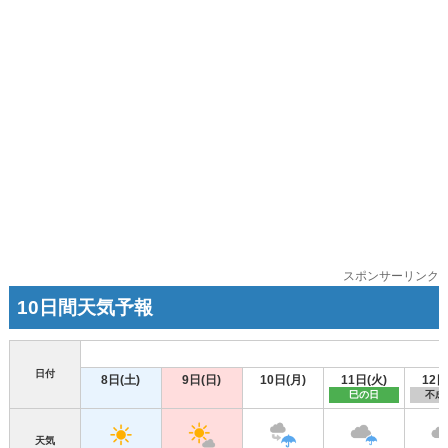
スポンサーリンク
10日間天気予報
日付
8日(土)
9日(日)
10日(月)
11日(火)
12日
巳の日
不成
天気