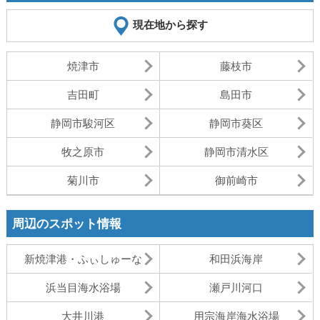
現在地から探す
焼津市
藤枝市
吉田町
島田市
静岡市駿河区
静岡市葵区
牧之原市
静岡市清水区
菊川市
御前崎市
周辺のスポット情報
新焼津港・ふぃしゅーな
和田浜海岸
浜当目海水浴場
瀬戸川河口
大井川港
用宗海岸海水浴場