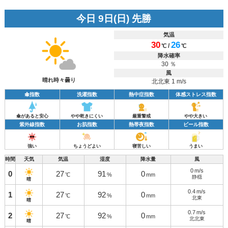
今日 9日(日) 先勝
気温
30
26
/
℃
℃
降水確率
30 ％
風
晴れ時々曇り
北北東 1 m/s
傘指数
洗濯指数
熱中症指数
体感ストレス指数
傘があると安心
やや乾きにくい
厳重警戒
やや大きい
紫外線指数
お肌指数
熱帯夜指数
ビール指数
強い
ちょうどよい
寝苦しい
うまい
時間
天気
気温
湿度
降水量
風
0
m/s
0
27
91
0
℃
%
mm
静穏
晴
0.4
m/s
1
27
92
0
℃
%
mm
北東
晴
0.7
m/s
2
27
92
0
℃
%
mm
北北東
晴