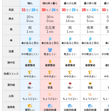
晴れ
晴れ時々曇り
曇りのち雨
曇り時々雨
曇り
31
26
30
26
30
25
28
24
30
/
/
/
/
気温
℃
℃
℃
℃
℃
℃
℃
℃
℃
20
30
60
50
50
%
%
%
%
降水
0
0
14
5
0
mm
mm
mm
mm
南
北北東
南
南東
東
風
1
1
1
1
3
m/s
m/s
m/s
m/s
m
傘
傘があると安心
傘があると安心
傘があると安心
傘があると安心
傘は
洗濯
やや乾きにくい
乾きにくい
乾きにくい
やや乾きにくい
やや乾
熱中症
厳重警戒
厳重警戒
厳重警戒
厳重警戒
厳重
体感ストレス
やや大きい
やや大きい
やや大きい
やや大きい
やや
紫外線
強い
普通
強い
普通
普
お肌
ちょうどよい
ちょうどよい
ちょうどよい
ちょうどよい
ちょう
熱帯夜
寝苦しい
比較的快適
比較的快適
比較的快適
比較