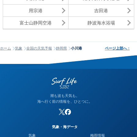
用宗港
吉田港
富士山静岡空港
静波海水浴場
ホーム
気象
全国の天気予報
静岡県
小川港
ページ上部へ
↑
潮も波も天気も。
海へ行く前の情報を、ひとつに。
気象・海データ
気象
梅雨情報