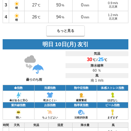
0.9
m/s
3
27
93
0
℃
%
mm
北北東
晴
1.2
m/s
4
26
94
0
℃
%
mm
北北東
晴
もっと見る
明日 10日(月) 友引
気温
30
25
/
℃
℃
降水確率
60 ％
風
曇りのち雨
南 1 m/s
傘指数
洗濯指数
熱中症指数
体感ストレス指数
傘があると安心
乾きにくい
厳重警戒
ほぼなし
紫外線指数
お肌指数
熱帯夜指数
ビール指数
弱い
ちょうどよい
比較的快適
まずまず
時間
天気
気温
湿度
降水量
風