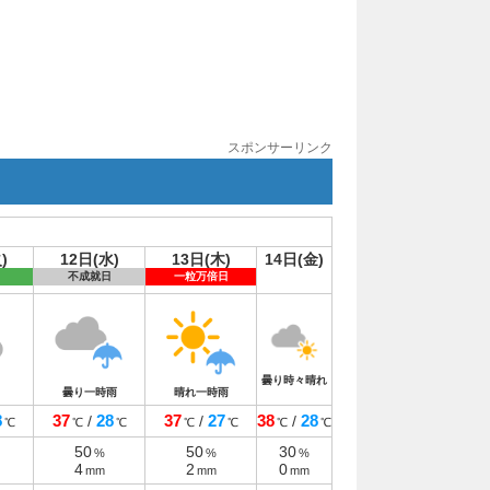
スポンサーリンク
)
12日(水)
13日(木)
14日(金)
不成就日
一粒万倍日
曇り時々晴れ
曇り一時雨
晴れ一時雨
8
37
28
37
27
38
28
/
/
/
℃
℃
℃
℃
℃
℃
℃
50
50
30
%
%
%
4
2
0
mm
mm
mm