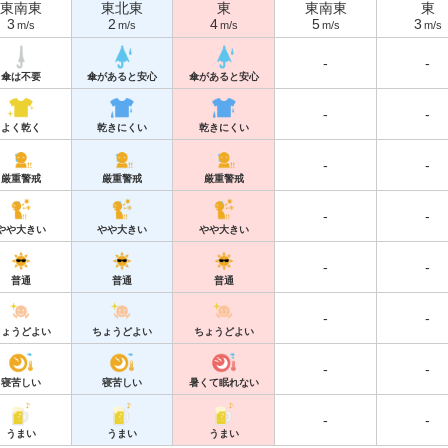
東南東
東北東
東
東南東
東
3
2
4
5
3
m/s
m/s
m/s
m/s
m/s
-
-
傘は不要
傘があると安心
傘があると安心
-
-
よく乾く
乾きにくい
乾きにくい
-
-
厳重警戒
厳重警戒
厳重警戒
-
-
やや大きい
やや大きい
やや大きい
-
-
普通
普通
普通
-
-
ちょうどよい
ちょうどよい
ちょうどよい
-
-
寝苦しい
寝苦しい
暑くて眠れない
-
-
うまい
うまい
うまい