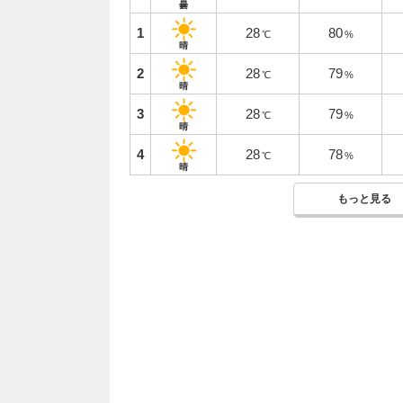
曇
1
28
80
℃
%
晴
2
28
79
℃
%
晴
3
28
79
℃
%
晴
4
28
78
℃
%
晴
もっと見る