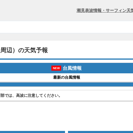
潮見表
波情報・サーフィン
天
橋周辺）の天気予報
台風情報
NEW
最新の台風情報
西部では、高波に注意してください。