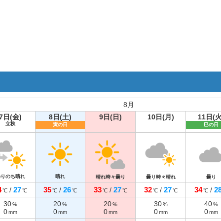
8月
7日(金)
8日(土)
9日(日)
10日(月)
11日(火
立秋
寅の日
巳の日
曇りのち晴れ
晴れ
晴れ時々曇り
曇り時々晴れ
曇り
4
27
35
26
33
27
32
27
34
2
/
/
/
/
/
℃
℃
℃
℃
℃
℃
℃
℃
℃
30
20
20
30
40
%
%
%
%
%
0
0
0
0
0
mm
mm
mm
mm
mm