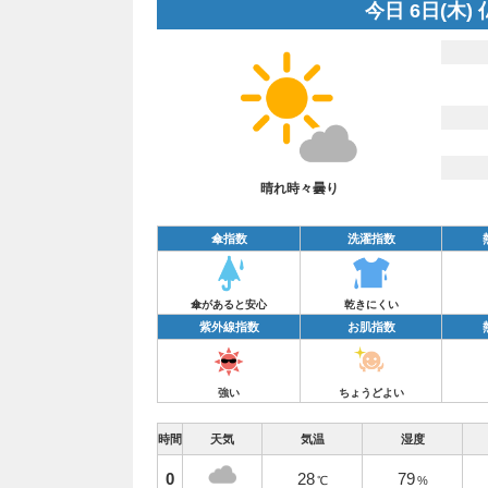
今日 6日(木)
晴れ時々曇り
傘指数
洗濯指数
傘があると安心
乾きにくい
紫外線指数
お肌指数
強い
ちょうどよい
時間
天気
気温
湿度
0
28
79
℃
%