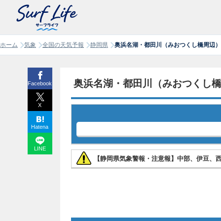
ホーム
気象
全国の天気予報
静岡県
奥浜名湖・都田川（みおつくし橋周辺）
奥浜名湖・都田川（みおつくし
Facebook
X
Hatena
LINE
【静岡県気象警報・注意報】中部、伊豆、