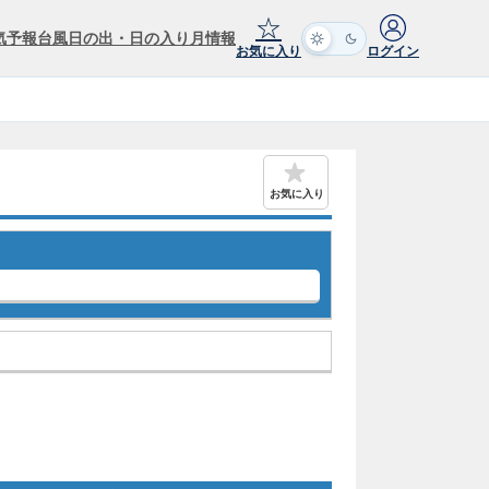
☆
気予報
台風
日の出・日の入り
月情報
お気に入り
ログイン
お気に入り