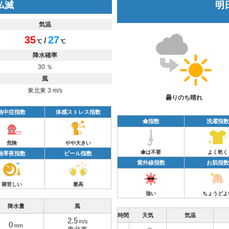
 仏滅
明日
気温
35
27
/
℃
℃
降水確率
30 ％
風
東北東 3 m/s
曇りのち晴れ
熱中症指数
体感ストレス指数
傘指数
洗濯指数
危険
やや大きい
傘は不要
よく乾く
熱帯夜指数
ビール指数
紫外線指数
お肌指数
寝苦しい
最高
強い
ちょうどよ
降水量
風
時間
天気
気温
2.5
m/s
0
mm