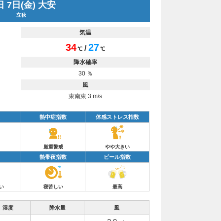
 7日(金) 大安
立秋
気温
34
27
/
℃
℃
降水確率
30 ％
風
東南東 3 m/s
熱中症指数
体感ストレス指数
厳重警戒
やや大きい
熱帯夜指数
ビール指数
い
寝苦しい
最高
湿度
降水量
風