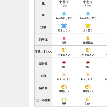
東北東
東北東
風
2
3
m/s
m/s
傘
傘があると安心
傘があると安心
洗濯
乾きにくい
よく乾く
熱中症
危険
厳重警戒
体感ストレス
やや大きい
やや大きい
紫外線
強い
強い
お肌
ちょうどよい
ちょうどよい
熱帯夜
寝苦しい
寝苦しい
ビール指数
最高
うまい