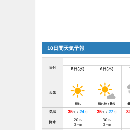
10日間天気予報
日付
5日(水)
6日(木)
天気
晴れ
晴れ時々曇り
35
24
35
27
3
/
/
気温
℃
℃
℃
℃
20
30
%
%
降水
0
0
mm
mm