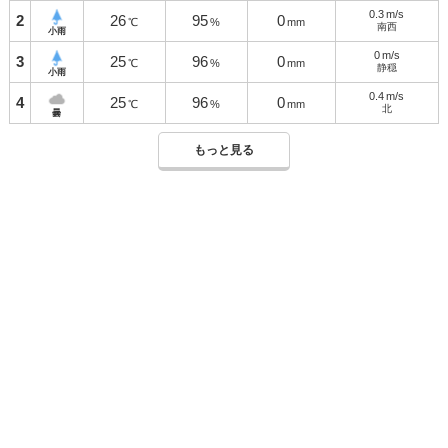
0.3
m/s
2
26
95
0
℃
%
mm
南西
小雨
0
m/s
3
25
96
0
℃
%
mm
静穏
小雨
0.4
m/s
4
25
96
0
℃
%
mm
北
曇
もっと見る