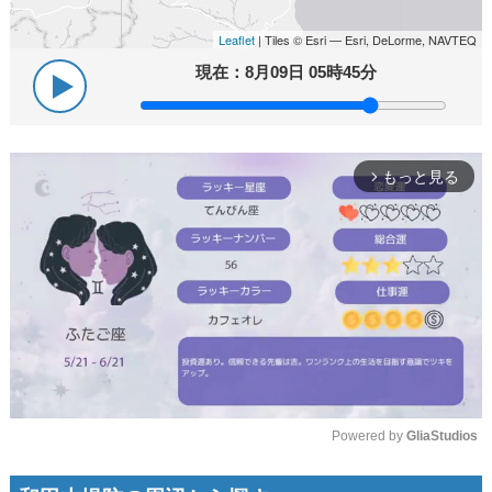
Leaflet
| Tiles © Esri — Esri, DeLorme, NAVTEQ
現在：
8月09日 05時45分
もっと見る
arrow_forward_ios
Powered by 
GliaStudios
Mute