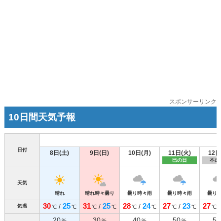
スポンサーリンク
10日間天気予報
日付
8日(土)
9日(日)
10日(月)
11日(火)
12日
巳の日
不成
天気
晴れ
晴れ時々曇り
曇り時々雨
曇り時々雨
曇り
30
25
31
25
28
24
27
23
27
/
/
/
/
気温
℃
℃
℃
℃
℃
℃
℃
℃
℃
20
30
40
50
50
%
%
%
%