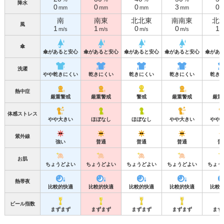
降水
0
0
0
3
0
mm
mm
mm
mm
南
南東
北北東
南南東
北
風
1
1
0
0
1
m/s
m/s
m/s
m/s
m
傘
傘があると安心
傘があると安心
傘があると安心
傘があると安心
傘があ
洗濯
やや乾きにくい
乾きにくい
乾きにくい
乾きにくい
乾き
熱中症
厳重警戒
厳重警戒
警戒
厳重警戒
厳重
体感ストレス
やや大きい
ほぼなし
ほぼなし
やや大きい
やや
紫外線
強い
普通
普通
普通
普
お肌
ちょうどよい
ちょうどよい
ちょうどよい
ちょうどよい
ちょう
熱帯夜
比較的快適
比較的快適
比較的快適
比較的快適
比較
ビール指数
まずまず
まずまず
まずまず
まずまず
まず