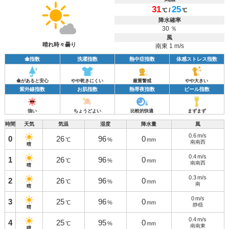
31
25
/
℃
℃
降水確率
30 ％
風
晴れ時々曇り
南東 1 m/s
傘指数
洗濯指数
熱中症指数
体感ストレス指数
傘があると安心
やや乾きにくい
厳重警戒
やや大きい
紫外線指数
お肌指数
熱帯夜指数
ビール指数
強い
ちょうどよい
比較的快適
まずまず
時間
天気
気温
湿度
降水量
風
0.6
m/s
0
26
96
0
℃
%
mm
南南西
晴
0.4
m/s
1
26
96
0
℃
%
mm
南南西
晴
0.3
m/s
2
26
96
0
℃
%
mm
南
晴
0
m/s
3
25
96
0
℃
%
mm
静穏
晴
0.4
m/s
4
25
95
0
℃
%
mm
南南東
晴