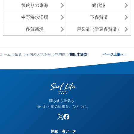
筏釣りの東海
網代港
中野海水浴場
下多賀港
多賀新堤
戸又港（伊豆多賀港）
ホーム
気象
全国の天気予報
静岡県
和田木堤防
ページ上部へ
↑
潮も波も天気も。
海へ行く前の情報を、ひとつに。
気象・海データ