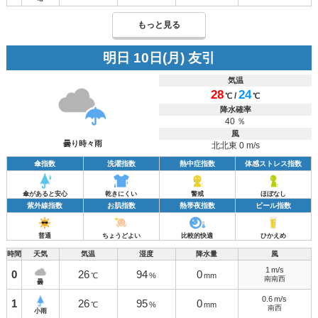
もっと見る
明日 10日(月) 友引
気温
28
24
/
℃
℃
降水確率
40 ％
風
曇り時々雨
北北東 0 m/s
傘指数
洗濯指数
熱中症指数
体感ストレス指数
傘があると安心
乾きにくい
警戒
ほぼなし
紫外線指数
お肌指数
熱帯夜指数
ビール指数
普通
ちょうどよい
比較的快適
ひかえめ
時間
天気
気温
湿度
降水量
風
1
m/s
0
26
94
0
℃
%
mm
南南西
曇
0.6
m/s
1
26
95
0
℃
%
mm
南西
小雨