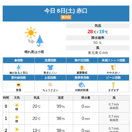
今日 8日(土) 赤口
寅の日
気温
28
19
/
℃
℃
降水確率
50 ％
風
晴れ夜は小雨
東北東 0 m/s
傘指数
洗濯指数
熱中症指数
体感ストレス指数
傘があると安心
乾きにくい
厳重警戒
やや大きい
紫外線指数
お肌指数
熱帯夜指数
ビール指数
普通
ちょうどよい
比較的快適
まずまず
時間
天気
気温
湿度
降水量
風
0.7
m/s
0
20
99
0
℃
%
mm
南南西
晴
0.7
m/s
1
20
98
0
℃
%
mm
南南西
晴
0.7
m/s
2
19
98
0
℃
%
mm