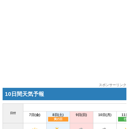
スポンサーリンク
10日間天気予報
日付
7日(金)
8日(土)
9日(日)
10日(月)
11日
寅の日
巳