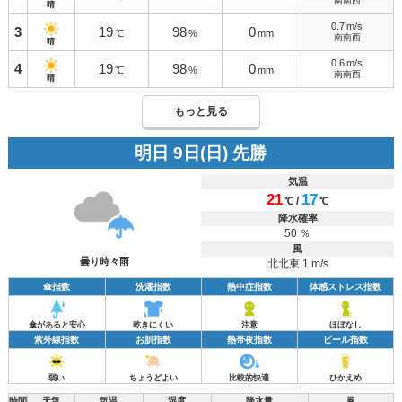
南南西
晴
0.7
m/s
3
19
98
0
℃
%
mm
南南西
晴
0.6
m/s
4
19
98
0
℃
%
mm
南南西
晴
もっと見る
明日 9日(日) 先勝
気温
21
17
/
℃
℃
降水確率
50 ％
風
曇り時々雨
北北東 1 m/s
傘指数
洗濯指数
熱中症指数
体感ストレス指数
傘があると安心
乾きにくい
注意
ほぼなし
紫外線指数
お肌指数
熱帯夜指数
ビール指数
弱い
ちょうどよい
比較的快適
ひかえめ
時間
天気
気温
湿度
降水量
風