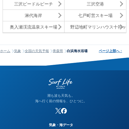
三沢ビードルビーチ
三沢空港
淋代海岸
七戸町営スキー場
奥入瀬渓流温泉スキー場
野辺地町マリンハウス十符ヶ
ホーム
気象
全国の天気予報
青森県
白浜海水浴場
ページ上部へ
↑
潮も波も天気も。
海へ行く前の情報を、ひとつに。
気象・海データ