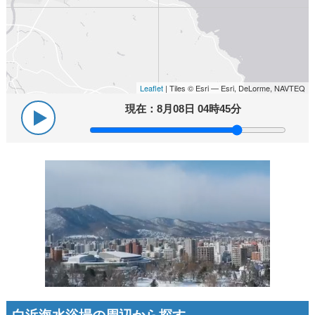
Leaflet
| Tiles © Esri — Esri, DeLorme, NAVTEQ
現在：
8月08日 04時45分