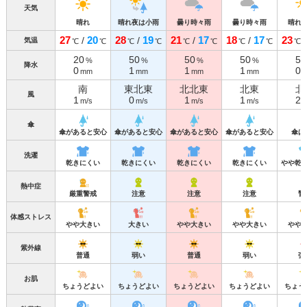
天気
晴れ
晴れ夜は小雨
曇り時々雨
曇り時々雨
晴れ
27
20
28
19
21
17
18
17
23
/
/
/
/
気温
℃
℃
℃
℃
℃
℃
℃
℃
℃
20
50
50
50
50
%
%
%
%
降水
0
1
1
1
0
mm
mm
mm
mm
南
東北東
北北東
北東
北
風
1
0
1
1
2
m/s
m/s
m/s
m/s
m
傘
傘があると安心
傘があると安心
傘があると安心
傘があると安心
傘は
洗濯
乾きにくい
乾きにくい
乾きにくい
乾きにくい
やや乾
熱中症
厳重警戒
注意
注意
注意
警
体感ストレス
やや大きい
大きい
やや大きい
やや大きい
やや
紫外線
普通
弱い
普通
弱い
強
お肌
ちょうどよい
ちょうどよい
ちょうどよい
ちょうどよい
ちょう