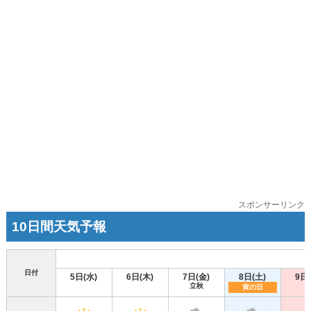
スポンサーリンク
10日間天気予報
日付
5日(水)
6日(木)
7日(金)
8日(土)
9日
立秋
寅の日