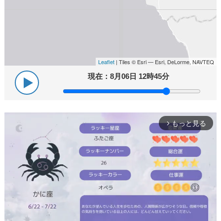
Leaflet
| Tiles © Esri — Esri, DeLorme, NAVTEQ
現在：
8月06日 12時45分
もっと見る
arrow_forward_ios