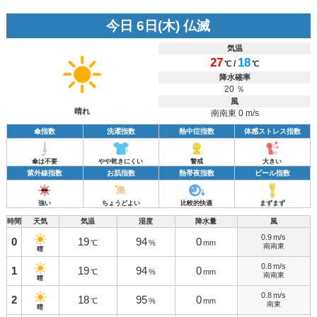
今日 6日(木) 仏滅
気温
27
18
/
℃
℃
降水確率
20 ％
風
晴れ
南南東 0 m/s
傘指数
洗濯指数
熱中症指数
体感ストレス指数
傘は不要
やや乾きにくい
警戒
大きい
紫外線指数
お肌指数
熱帯夜指数
ビール指数
強い
ちょうどよい
比較的快適
まずまず
時間
天気
気温
湿度
降水量
風
0.9
m/s
0
19
94
0
℃
%
mm
南南東
晴
0.8
m/s
1
19
94
0
℃
%
mm
南南東
晴
0.8
m/s
2
18
95
0
℃
%
mm
南東
晴