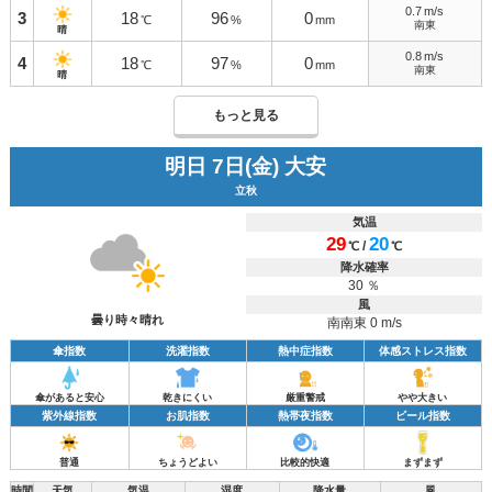
0.7
m/s
3
18
96
0
℃
%
mm
南東
晴
0.8
m/s
4
18
97
0
℃
%
mm
南東
晴
もっと見る
明日 7日(金) 大安
立秋
気温
29
20
/
℃
℃
降水確率
30 ％
風
曇り時々晴れ
南南東 0 m/s
傘指数
洗濯指数
熱中症指数
体感ストレス指数
傘があると安心
乾きにくい
厳重警戒
やや大きい
紫外線指数
お肌指数
熱帯夜指数
ビール指数
普通
ちょうどよい
比較的快適
まずまず
時間
天気
気温
湿度
降水量
風