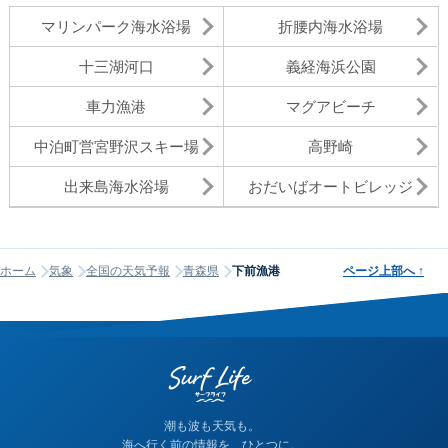
マリンパーク海水浴場
折腰内海水浴場
十三湖河口
義経海浜公園
車力漁港
マグアビーチ
中泊町営宮野沢スキー場
高野崎
出来島海水浴場
おだいばオートビレッジ
ホーム
気象
全国の天気予報
青森県
下前漁港
ページ上部へ
↑
潮も波も天気も。
海へ行く前の情報を、ひとつに。