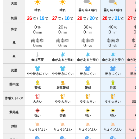
天気
晴れ
晴れ
曇り時々晴れ
曇り時々晴れ
曇
26
19
27
18
29
20
28
21
27
/
/
/
/
気温
℃
℃
℃
℃
℃
℃
℃
℃
℃
0
20
30
40
40
%
%
%
%
降水
0
0
0
0
0
mm
mm
mm
mm
南南東
南南東
南南東
南南東
東
風
0
0
0
0
2
m/s
m/s
m/s
m/s
m
傘
傘は不要
傘があると安心
傘があると安心
傘があると安心
傘があ
洗濯
やや乾きにくい
やや乾きにくい
乾きにくい
乾きにくい
乾き
熱中症
警戒
厳重警戒
警戒
注意
注
体感ストレス
大きい
やや大きい
やや大きい
やや大きい
ほぼ
紫外線
強い
普通
弱い
弱い
弱
お肌
ちょうどよい
ちょうどよい
ちょうどよい
ちょうどよい
ちょう