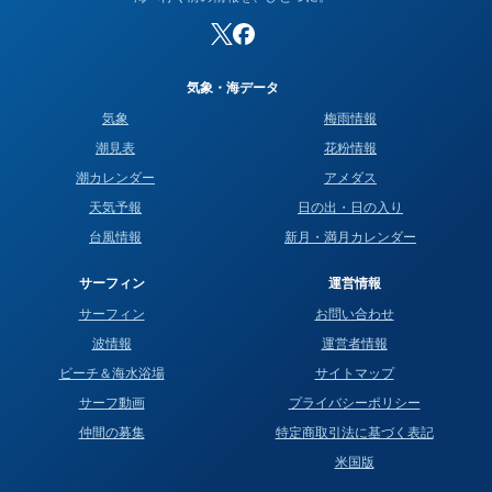
気象・海データ
気象
梅雨情報
潮見表
花粉情報
潮カレンダー
アメダス
天気予報
日の出・日の入り
台風情報
新月・満月カレンダー
サーフィン
運営情報
サーフィン
お問い合わせ
波情報
運営者情報
ビーチ＆海水浴場
サイトマップ
サーフ動画
プライバシーポリシー
仲間の募集
特定商取引法に基づく表記
米国版