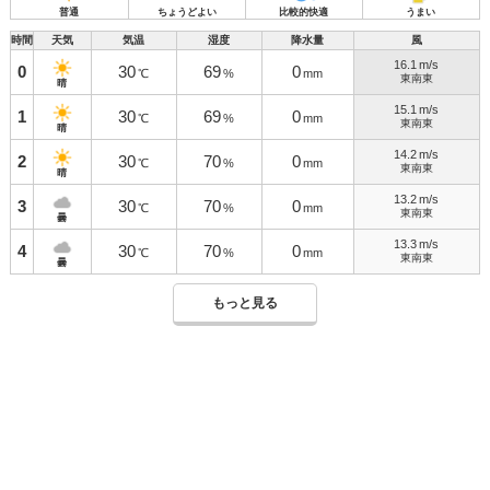
普通
ちょうどよい
比較的快適
うまい
時間
天気
気温
湿度
降水量
風
16.1
m/s
0
30
69
0
℃
%
mm
東南東
晴
15.1
m/s
1
30
69
0
℃
%
mm
東南東
晴
14.2
m/s
2
30
70
0
℃
%
mm
東南東
晴
13.2
m/s
3
30
70
0
℃
%
mm
東南東
曇
13.3
m/s
4
30
70
0
℃
%
mm
東南東
曇
もっと見る