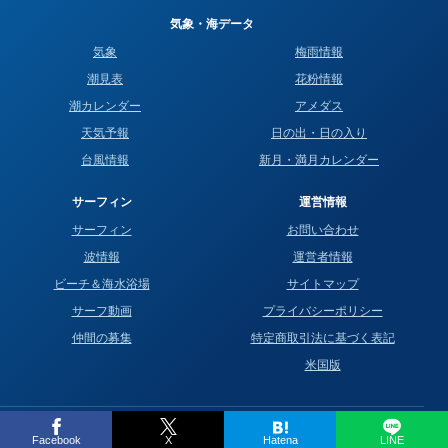
気象・海データ
気象
梅雨情報
潮見表
花粉情報
潮カレンダー
アメダス
天気予報
日の出・日の入り
台風情報
新月・満月カレンダー
サーフィン
運営情報
サーフィン
お問い合わせ
波情報
運営者情報
ビーチ＆海水浴場
サイトマップ
サーフ動画
プライバシーポリシー
仲間の募集
特定商取引法に基づく表記
米国版
© 2016–2026 Surf life.blue All Rights Reserved.
Facebook
X
Hatena
LINE