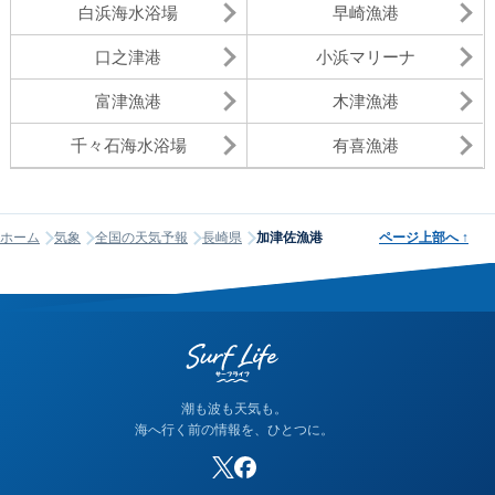
白浜海水浴場
早崎漁港
口之津港
小浜マリーナ
富津漁港
木津漁港
千々石海水浴場
有喜漁港
ホーム
気象
全国の天気予報
長崎県
加津佐漁港
ページ上部へ
↑
潮も波も天気も。
海へ行く前の情報を、ひとつに。