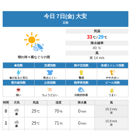
今日 7日(金) 大安
立秋
気温
33
29
/
℃
℃
降水確率
40 ％
風
晴れ時々横なぐりの雨
東 14 m/s
傘指数
洗濯指数
熱中症指数
体感ストレス指数
傘があると安心
乾きにくい
警戒
やや大きい
紫外線指数
お肌指数
熱帯夜指数
ビール指数
強い
ちょうどよい
比較的快適
うまい
時間
天気
気温
湿度
降水量
風
16.2
m/s
0
29
70
0
℃
%
mm
東
曇
15.8
m/s
1
29
71
0
℃
%
mm
東
曇