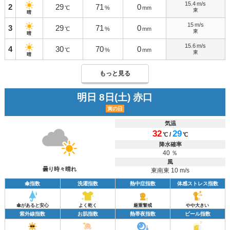
15.4
m/s
2
29
71
0
℃
%
mm
東
晴
15
m/s
3
29
71
0
℃
%
mm
東
晴
15.6
m/s
4
30
70
0
℃
%
mm
東
晴
もっと見る
明日 8日(土) 赤口
寅の日
気温
32
29
/
℃
℃
降水確率
40 ％
風
曇り時々晴れ
東南東 10 m/s
傘指数
洗濯指数
熱中症指数
体感ストレス指数
傘があると安心
よく乾く
厳重警戒
やや大きい
紫外線指数
お肌指数
熱帯夜指数
ビール指数