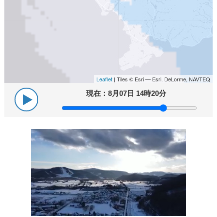
Leaflet
| Tiles © Esri — Esri, DeLorme, NAVTEQ
現在：
8月07日 14時20分