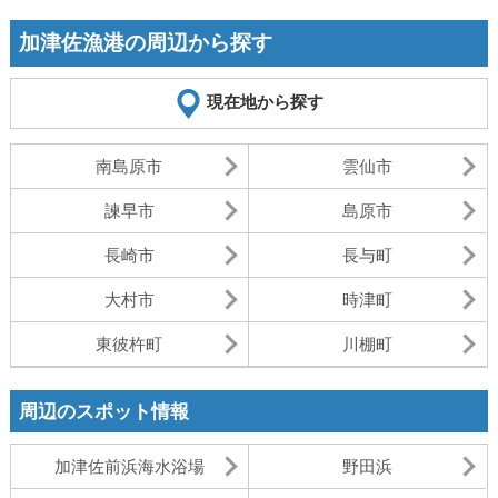
加津佐漁港の周辺から探す
現在地から探す
南島原市
雲仙市
諫早市
島原市
長崎市
長与町
大村市
時津町
東彼杵町
川棚町
周辺のスポット情報
加津佐前浜海水浴場
野田浜