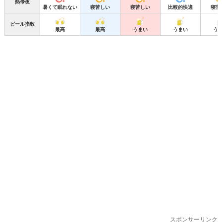
熱帯夜
暑くて眠れない
寝苦しい
寝苦しい
比較的快適
寝苦
ビール指数
最高
最高
うまい
うまい
う
スポンサーリンク