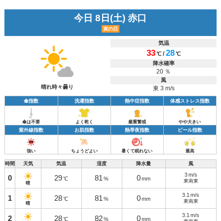
今日 8日(土) 赤口
寅の日
気温
33
28
/
℃
℃
降水確率
20 ％
風
晴れ時々曇り
東 3 m/s
傘指数
洗濯指数
熱中症指数
体感ストレス指数
傘は不要
よく乾く
厳重警戒
やや大きい
紫外線指数
お肌指数
熱帯夜指数
ビール指数
強い
ちょうどよい
暑くて眠れない
最高
時間
天気
気温
湿度
降水量
風
3
m/s
0
29
81
0
℃
%
mm
東南東
晴
3.1
m/s
1
28
81
0
℃
%
mm
東南東
晴
3.1
m/s
2
28
82
0
℃
%
mm