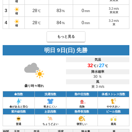
東南東
晴
3.2
m/s
3
28
83
0
℃
%
mm
東南東
晴
3.2
m/s
4
28
84
0
℃
%
mm
東
晴
もっと見る
明日 9日(日) 先勝
気温
32
27
/
℃
℃
降水確率
30 ％
風
曇り時々晴れ
東 3 m/s
傘指数
洗濯指数
熱中症指数
体感ストレス指数
傘があると安心
乾きにくい
危険
やや大きい
紫外線指数
お肌指数
熱帯夜指数
ビール指数
普通
ちょうどよい
寝苦しい
最高
時間
天気
気温
湿度
降水量
風