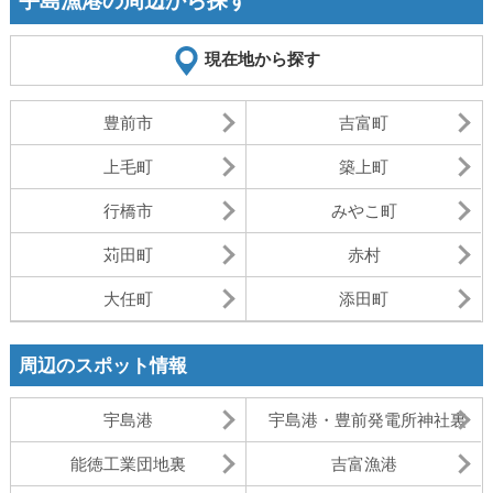
宇島漁港の周辺から探す
現在地から探す
豊前市
吉富町
上毛町
築上町
行橋市
みやこ町
苅田町
赤村
大任町
添田町
周辺のスポット情報
宇島港
宇島港・豊前発電所神社裏
能徳工業団地裏
吉富漁港