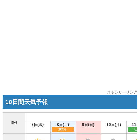
スポンサーリンク
10日間天気予報
日付
7日(金)
8日(土)
9日(日)
10日(月)
11日
寅の日
巳