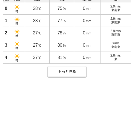
2.9
m/s
0
28
75
0
℃
%
mm
東南東
晴
2.9
m/s
1
28
77
0
℃
%
mm
東南東
晴
2.9
m/s
2
27
78
0
℃
%
mm
東南東
晴
3
m/s
3
27
80
0
℃
%
mm
東南東
晴
2.8
m/s
4
27
81
0
℃
%
mm
東
晴
もっと見る