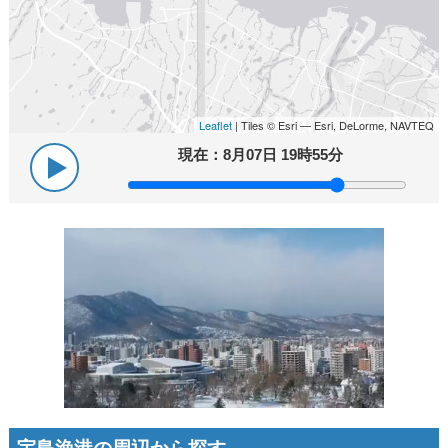
Leaflet
| Tiles © Esri — Esri, DeLorme, NAVTEQ
現在：
8月07日 19時55分