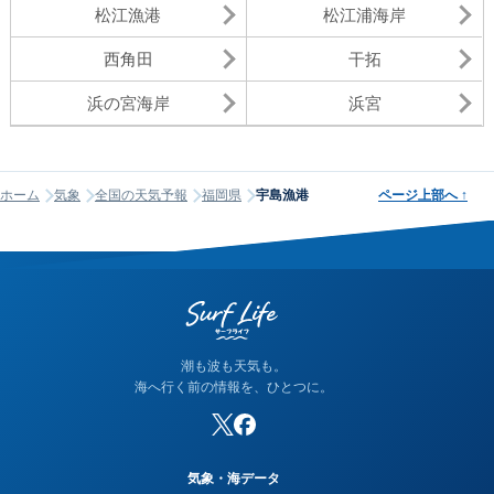
松江漁港
松江浦海岸
西角田
干拓
浜の宮海岸
浜宮
ホーム
気象
全国の天気予報
福岡県
宇島漁港
ページ上部へ
↑
潮も波も天気も。
海へ行く前の情報を、ひとつに。
気象・海データ