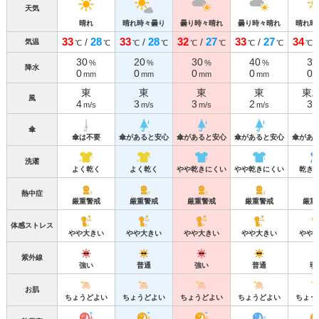
天気
晴れ
晴れ時々曇り
曇り時々晴れ
曇り時々晴れ
晴れ時
33
28
33
28
32
27
33
27
34
/
/
/
/
気温
℃
℃
℃
℃
℃
℃
℃
℃
℃
30
20
30
40
30
%
%
%
%
降水
0
0
0
0
0
mm
mm
mm
mm
東
東
東
東
東
風
4
3
3
2
3
m/s
m/s
m/s
m/s
m
傘
傘は不要
傘があると安心
傘があると安心
傘があると安心
傘があ
洗濯
よく乾く
よく乾く
やや乾きにくい
やや乾きにくい
乾き
熱中症
厳重警戒
厳重警戒
厳重警戒
厳重警戒
厳重
体感ストレス
やや大きい
やや大きい
やや大きい
やや大きい
やや
紫外線
強い
普通
強い
普通
弱
お肌
ちょうどよい
ちょうどよい
ちょうどよい
ちょうどよい
ちょう