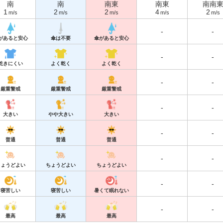
南
南
南東
南東
南南
1
2
2
4
2
m/s
m/s
m/s
m/s
m/s
-
-
があると安心
傘は不要
傘があると安心
-
-
乾きにくい
よく乾く
よく乾く
-
-
厳重警戒
厳重警戒
厳重警戒
-
-
大きい
やや大きい
大きい
-
-
普通
普通
普通
-
-
ちょうどよい
ちょうどよい
ちょうどよい
-
-
寝苦しい
寝苦しい
暑くて眠れない
-
-
最高
最高
最高