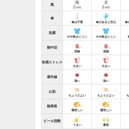
南
北
風
2
2
m/s
m/s
傘
傘は不要
傘があると安心
傘
洗濯
やや乾きにくい
やや乾きにくい
熱中症
危険
危険
体感ストレス
大きい
大きい
紫外線
強い
強い
お肌
ちょうどよい
ちょうどよい
熱帯夜
寝苦しい
寝苦しい
ビール指数
うまい
最高