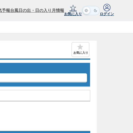
☆
気予報
台風
日の出・日の入り
月情報
お気に入り
ログイン
お気に入り