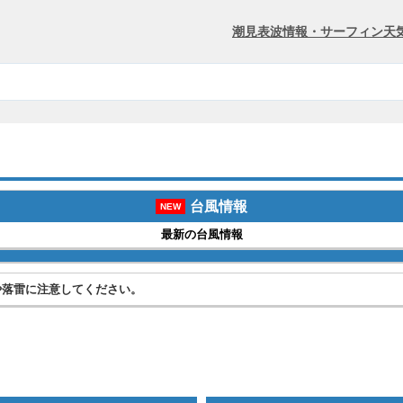
潮見表
波情報・サーフィン
天
台風情報
NEW
最新の台風情報
や落雷に注意してください。