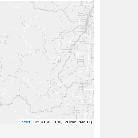
Leaflet
| Tiles © Esri — Esri, DeLorme, NAVTEQ