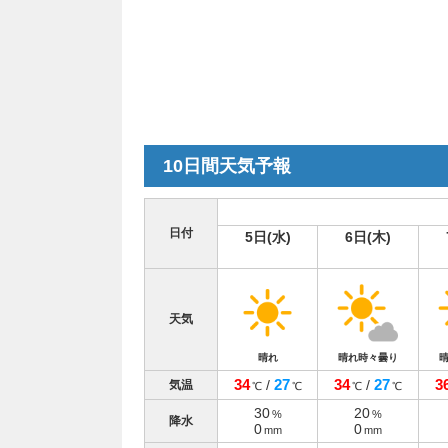
10日間天気予報
日付
5日(水)
6日(木)
天気
晴れ
晴れ時々曇り
34
27
34
27
3
/
/
気温
℃
℃
℃
℃
30
20
%
%
降水
0
0
mm
mm