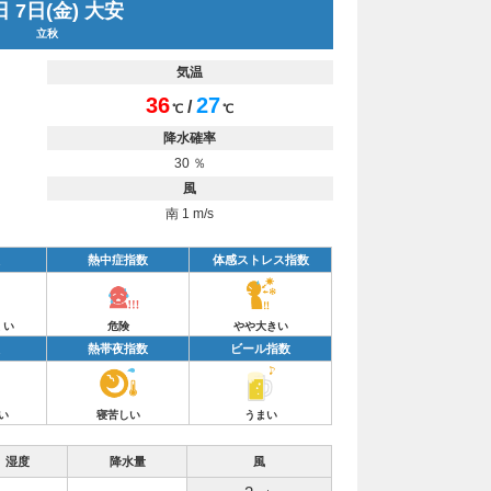
 7日(金) 大安
立秋
気温
36
27
/
℃
℃
降水確率
30 ％
風
南 1 m/s
熱中症指数
体感ストレス指数
くい
危険
やや大きい
熱帯夜指数
ビール指数
い
寝苦しい
うまい
湿度
降水量
風