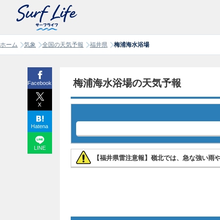
ホーム
気象
全国の天気予報
福井県
梅浦海水浴場
梅浦海水浴場の天気予報
Facebook
X
Hatena
LINE
【福井県雷注意報】嶺北では、急な強い雨