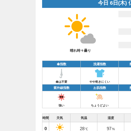
今日 6日(木)
晴れ時々曇り
傘指数
洗濯指数
傘は不要
やや乾きにくい
紫外線指数
お肌指数
強い
ちょうどよい
時間
天気
気温
湿度
0
28
97
℃
%