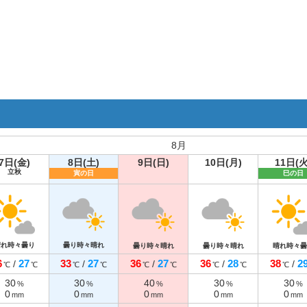
8月
7日(金)
8日(土)
9日(日)
10日(月)
11日(火
立秋
寅の日
巳の日
晴れ時々曇り
曇り時々晴れ
曇り時々晴れ
曇り時々晴れ
晴れ時々曇
6
27
33
27
36
27
36
28
38
2
/
/
/
/
/
℃
℃
℃
℃
℃
℃
℃
℃
℃
30
30
40
30
30
%
%
%
%
%
0
0
0
0
0
mm
mm
mm
mm
mm