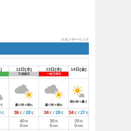
スポンサーリンク
)
12日(水)
13日(木)
14日(金)
不成就日
一粒万倍日
晴れ時々曇り
り
曇り時々晴れ
曇り時々晴れ
9
36
28
34
28
34
27
/
/
/
℃
℃
℃
℃
℃
℃
℃
40
30
20
%
%
%
0
0
0
mm
mm
mm