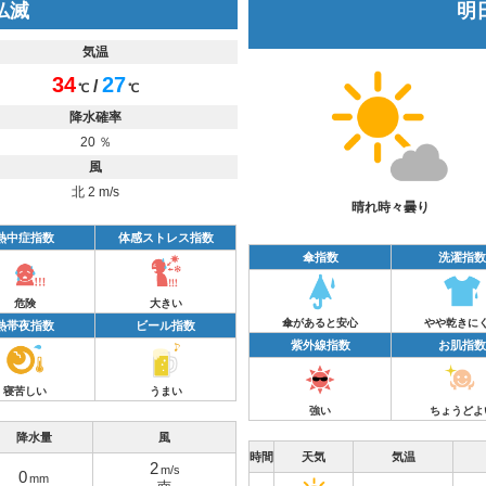
 仏滅
明日
気温
34
27
/
℃
℃
降水確率
20 ％
風
北 2 m/s
晴れ時々曇り
熱中症指数
体感ストレス指数
傘指数
洗濯指数
危険
大きい
傘があると安心
やや乾きに
熱帯夜指数
ビール指数
紫外線指数
お肌指数
寝苦しい
うまい
強い
ちょうどよ
降水量
風
時間
天気
気温
2
m/s
0
mm