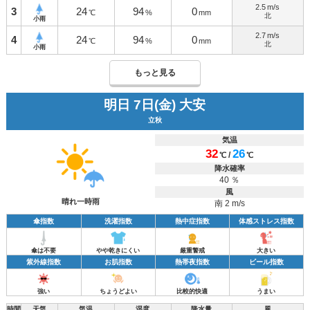
2.5
m/s
3
24
94
0
℃
%
mm
北
小雨
2.7
m/s
4
24
94
0
℃
%
mm
北
小雨
もっと見る
明日 7日(金) 大安
立秋
気温
32
26
/
℃
℃
降水確率
40 ％
風
晴れ一時雨
南 2 m/s
傘指数
洗濯指数
熱中症指数
体感ストレス指数
傘は不要
やや乾きにくい
厳重警戒
大きい
紫外線指数
お肌指数
熱帯夜指数
ビール指数
強い
ちょうどよい
比較的快適
うまい
時間
天気
気温
湿度
降水量
風