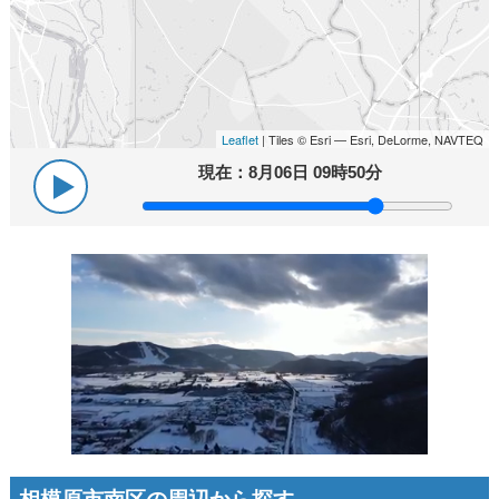
Leaflet
| Tiles © Esri — Esri, DeLorme, NAVTEQ
現在：
8月06日 09時50分