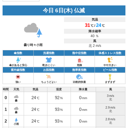
今日 6日(木) 仏滅
気温
31
24
/
℃
℃
降水確率
40 ％
風
曇り時々小雨
北 2 m/s
傘指数
洗濯指数
熱中症指数
体感ストレス指数
傘があると安心
乾きにくい
危険
やや大きい
紫外線指数
お肌指数
熱帯夜指数
ビール指数
強い
ちょうどよい
比較的快適
まずまず
時間
天気
気温
湿度
降水量
風
3
m/s
0
24
92
0
℃
%
mm
北
曇
2.9
m/s
1
24
93
0
℃
%
mm
北
曇
2.8
m/s
2
24
93
0
℃
%
mm
北
小雨