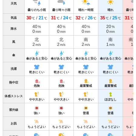
天気
曇りのち小雨
曇り時々小雨
晴れ一時雨
晴れ
曇り時
30
21
31
24
32
26
35
25
31
/
/
/
/
気温
℃
℃
℃
℃
℃
℃
℃
℃
℃
40
40
40
20
40
%
%
%
%
降水
0
0
0
0
0
mm
mm
mm
mm
北
北
南
南
南
風
2
2
2
1
1
m/s
m/s
m/s
m/s
m
傘
傘があると安心
傘があると安心
傘があると安心
傘があると安心
傘があ
洗濯
乾きにくい
乾きにくい
乾きにくい
乾きにくい
乾き
熱中症
危険
危険
厳重警戒
厳重警戒
厳重
体感ストレス
やや大きい
やや大きい
やや大きい
ほぼなし
やや
紫外線
強い
強い
普通
普通
弱
お肌
ちょうどよい
ちょうどよい
ちょうどよい
ちょうどよい
ちょう