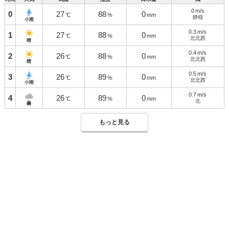
0
m/s
0
27
88
0
℃
%
mm
静穏
小雨
0.3
m/s
1
27
88
0
℃
%
mm
北北西
晴
0.4
m/s
2
26
88
0
℃
%
mm
北北西
晴
0.5
m/s
3
26
89
0
℃
%
mm
北北西
小雨
0.7
m/s
4
26
89
0
℃
%
mm
北
曇
もっと見る