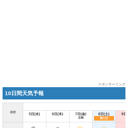
スポンサーリンク
10日間天気予報
日付
5日(水)
6日(木)
7日(金)
8日(土)
9日
立秋
寅の日