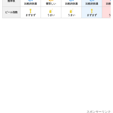
熱帯夜
比較的快適
寝苦しい
比較的快適
比較的快適
比較
ビール指数
まずまず
うまい
うまい
まずまず
う
スポンサーリンク