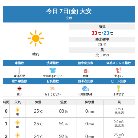
今日 7日(金) 大安
立秋
気温
33
23
/
℃
℃
降水確率
20 ％
風
晴れ
北 1 m/s
傘指数
洗濯指数
熱中症指数
体感ストレス指数
傘は不要
やや乾きにくい
危険
大きい
紫外線指数
お肌指数
熱帯夜指数
ビール指数
強い
ちょうどよい
比較的快適
まずまず
時間
天気
気温
湿度
降水量
風
1
m/s
0
25
89
0
℃
%
mm
北北西
晴
0.9
m/s
1
25
91
0
℃
%
mm
北北西
晴
0.8
m/s
2
24
92
0
℃
%
mm