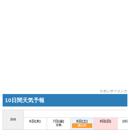
スポンサーリンク
10日間天気予報
日付
6日(木)
7日(金)
8日(土)
9日(日)
10日
立秋
寅の日