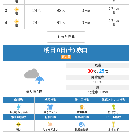
北
晴
0.7
m/s
3
24
92
0
℃
%
mm
北
晴
0.7
m/s
4
24
91
0
℃
%
mm
北
晴
もっと見る
明日 8日(土) 赤口
寅の日
気温
30
25
/
℃
℃
降水確率
50 ％
風
曇り時々雨
北北東 1 m/s
傘指数
洗濯指数
熱中症指数
体感ストレス指数
傘があると安心
乾きにくい
厳重警戒
ほぼなし
紫外線指数
お肌指数
熱帯夜指数
ビール指数
弱い
ちょうどよい
比較的快適
まずまず