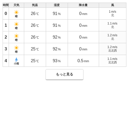
時間
天気
気温
湿度
降水量
風
1
m/s
0
26
91
0
℃
%
mm
北
晴
1.1
m/s
1
26
91
0
℃
%
mm
北
晴
1.2
m/s
2
26
92
0
℃
%
mm
北
晴
1.2
m/s
3
25
92
0
℃
%
mm
北北西
晴
1.1
m/s
4
25
93
0.5
℃
%
mm
北北西
小雨
もっと見る