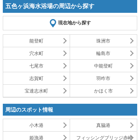
五色ヶ浜海水浴場の周辺から探す
現在地から探す
能登町
珠洲市
穴水町
輪島市
七尾市
中能登町
志賀町
羽咋市
宝達志水町
かほく市
周辺のスポット情報
小木港
真脇港
姫漁港
フィッシングブリッジ赤崎