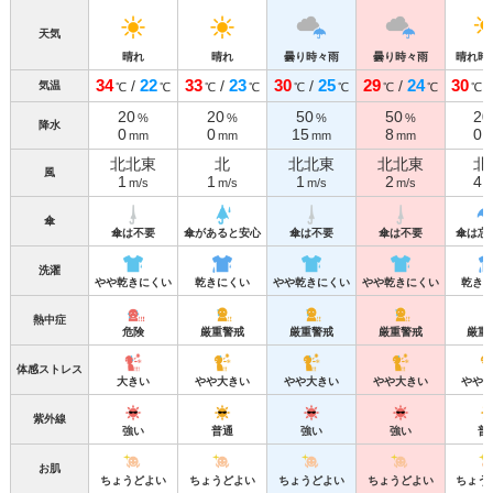
天気
晴れ
晴れ
曇り時々雨
曇り時々雨
晴れ時
34
22
33
23
30
25
29
24
30
/
/
/
/
気温
℃
℃
℃
℃
℃
℃
℃
℃
℃
20
20
50
50
20
%
%
%
%
降水
0
0
15
8
0
mm
mm
mm
mm
北北東
北
北北東
北北東
北
風
1
1
1
2
4
m/s
m/s
m/s
m/s
m
傘
傘は不要
傘があると安心
傘は不要
傘は不要
傘は忘
洗濯
やや乾きにくい
乾きにくい
やや乾きにくい
やや乾きにくい
乾き
熱中症
危険
厳重警戒
厳重警戒
厳重警戒
厳重
体感ストレス
大きい
やや大きい
やや大きい
やや大きい
やや
紫外線
強い
普通
強い
強い
普
お肌
ちょうどよい
ちょうどよい
ちょうどよい
ちょうどよい
ちょう