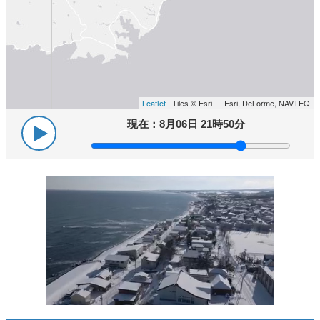
Leaflet
| Tiles © Esri — Esri, DeLorme, NAVTEQ
現在：
8月06日 21時50分