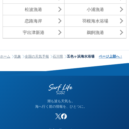
松波漁港
小浦漁港
恋路海岸
羽根海水浴場
宇出津新港
鵜飼漁港
ホーム
気象
全国の天気予報
石川県
五色ヶ浜海水浴場
ページ上部へ
↑
潮も波も天気も。
海へ行く前の情報を、ひとつに。