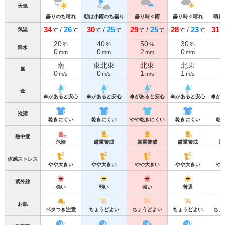
天気
曇りのち晴れ
朝は小雨のち曇り
曇り時々雨
曇り時々晴れ
晴れ
34
26
30
25
29
25
28
23
31
/
/
/
/
気温
℃
℃
℃
℃
℃
℃
℃
℃
20
40
50
30
%
%
%
%
降水
0
0
2
0
mm
mm
mm
mm
南
東北東
北東
北東
風
0
0
1
1
m/s
m/s
m/s
m/s
傘
傘があると安心
傘があると安心
傘があると安心
傘があると安心
傘が
洗濯
乾きにくい
乾きにくい
やや乾きにくい
乾きにくい
乾
熱中症
危険
厳重警戒
厳重警戒
厳重警戒
厳
体感ストレス
やや大きい
やや大きい
やや大きい
やや大きい
や
紫外線
強い
弱い
強い
普通
お肌
ベタつき注意
ちょうどよい
ちょうどよい
ちょうどよい
ちょ