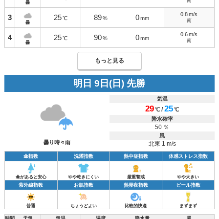
南
曇
0.8
m/s
3
25
89
0
℃
%
mm
南
曇
0.6
m/s
4
25
90
0
℃
%
mm
南
曇
もっと見る
明日 9日(日) 先勝
気温
29
25
/
℃
℃
降水確率
50 ％
風
曇り時々雨
北東 1 m/s
傘指数
洗濯指数
熱中症指数
体感ストレス指数
傘があると安心
やや乾きにくい
厳重警戒
やや大きい
紫外線指数
お肌指数
熱帯夜指数
ビール指数
普通
ちょうどよい
比較的快適
まずまず
時間
天気
気温
湿度
降水量
風