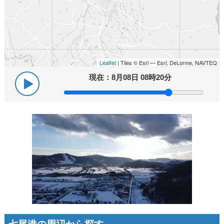
Leaflet
| Tiles © Esri — Esri, DeLorme, NAVTEQ
現在：
8月08日 08時20分