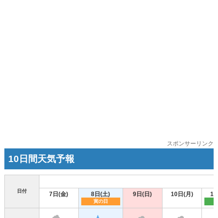
スポンサーリンク
10日間天気予報
日付
7日(金)
8日(土)
9日(日)
10日(月)
11
寅の日