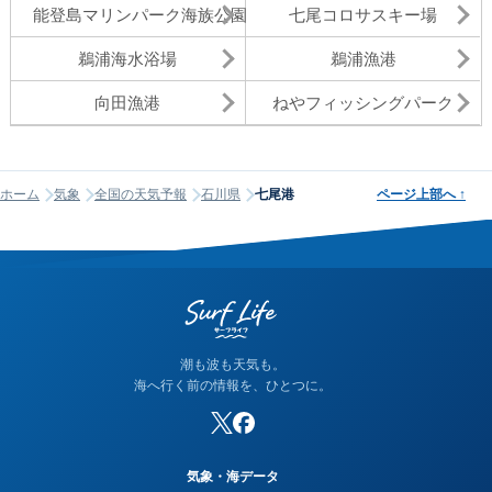
能登島マリンパーク海族公園
七尾コロサスキー場
鵜浦海水浴場
鵜浦漁港
向田漁港
ねやフィッシングパーク
ホーム
気象
全国の天気予報
石川県
七尾港
ページ上部へ
↑
潮も波も天気も。
海へ行く前の情報を、ひとつに。
気象・海データ