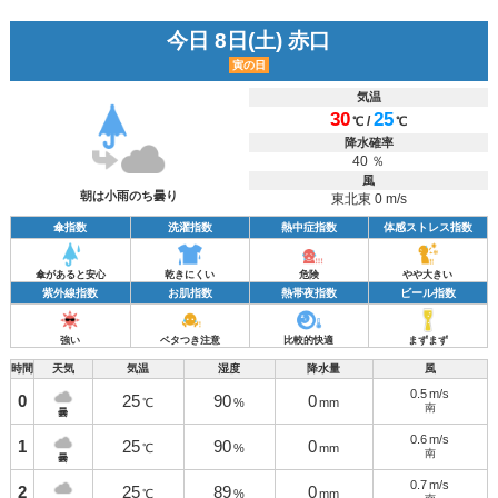
今日 8日(土) 赤口
寅の日
気温
30
25
/
℃
℃
降水確率
40 ％
風
朝は小雨のち曇り
東北東 0 m/s
傘指数
洗濯指数
熱中症指数
体感ストレス指数
傘があると安心
乾きにくい
危険
やや大きい
紫外線指数
お肌指数
熱帯夜指数
ビール指数
強い
ベタつき注意
比較的快適
まずまず
時間
天気
気温
湿度
降水量
風
0.5
m/s
0
25
90
0
℃
%
mm
南
曇
0.6
m/s
1
25
90
0
℃
%
mm
南
曇
0.7
m/s
2
25
89
0
℃
%
mm