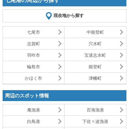
七尾港の周辺から探す
現在地から探す
七尾市
中能登町
志賀町
穴水町
羽咋市
宝達志水町
輪島市
能登町
かほく市
津幡町
周辺のスポット情報
庵漁港
百海漁港
白鳥港
下佐々波漁港