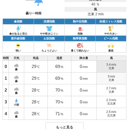
40 ％
風
曇り一時雨
北東 2 m/s
傘指数
洗濯指数
熱中症指数
体感ストレス指数
傘があると安心
やや乾きにくい
危険
やや大きい
紫外線指数
お肌指数
熱帯夜指数
ビール指数
弱い
ちょうどよい
暑くて眠れない
最高
時間
天気
気温
湿度
降水量
風
3.4
m/s
0
29
69
0
℃
%
mm
北東
曇
3
m/s
1
29
69
0
℃
%
mm
北東
曇
2.7
m/s
2
28
70
0
℃
%
mm
北東
曇
2.3
m/s
3
28
70
0
℃
%
mm
北北東
小雨
2.5
m/s
4
28
71
0
℃
%
mm
北北東
曇
もっと見る