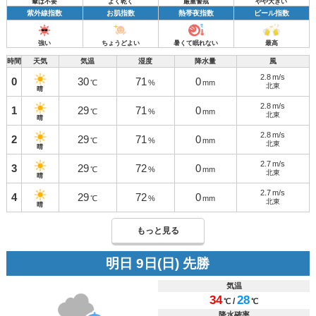
傘は不要
よく乾く
厳重警戒
やや大きい
紫外線指数
お肌指数
熱帯夜指数
ビール指数
強い
ちょうどよい
暑くて眠れない
最高
時間
天気
気温
湿度
降水量
風
2.8
m/s
0
30
71
0
℃
%
mm
北東
晴
2.8
m/s
1
29
71
0
℃
%
mm
北東
晴
2.8
m/s
2
29
71
0
℃
%
mm
北東
晴
2.7
m/s
3
29
72
0
℃
%
mm
北東
晴
2.7
m/s
4
29
72
0
℃
%
mm
北東
晴
もっと見る
明日 9日(日) 先勝
気温
34
28
/
℃
℃
降水確率