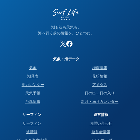
潮も波も天気も。
海へ行く前の情報を、ひとつに。
気象・海データ
気象
梅雨情報
潮見表
花粉情報
潮カレンダー
アメダス
天気予報
日の出・日の入り
台風情報
新月・満月カレンダー
サーフィン
運営情報
サーフィン
お問い合わせ
波情報
運営者情報