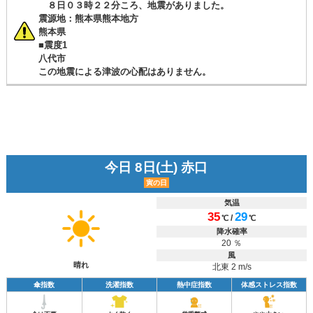
８日０３時２２分ころ、地震がありました。
震源地：熊本県熊本地方
熊本県
■震度1
八代市
この地震による津波の心配はありません。
今日 8日(土) 赤口
寅の日
気温
35
29
/
℃
℃
降水確率
20 ％
風
晴れ
北東 2 m/s
傘指数
洗濯指数
熱中症指数
体感ストレス指数