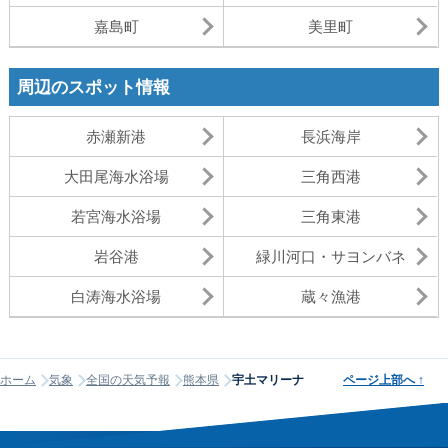
嘉島町
美里町
周辺のスポット情報
赤瀬新港
長浜海岸
大田尾海水浴場
三角西港
若宮海水浴場
三角東港
岩谷港
緑川河口・サヨンバネ
白涛海水浴場
蔵々漁港
ホーム
気象
全国の天気予報
熊本県
宇土マリーナ
ページ上部へ
↑