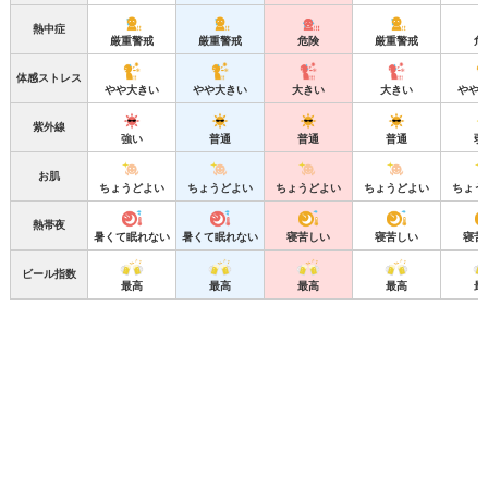
熱中症
厳重警戒
厳重警戒
危険
厳重警戒
危
体感ストレス
やや大きい
やや大きい
大きい
大きい
やや
紫外線
強い
普通
普通
普通
弱
お肌
ちょうどよい
ちょうどよい
ちょうどよい
ちょうどよい
ちょう
熱帯夜
暑くて眠れない
暑くて眠れない
寝苦しい
寝苦しい
寝苦
ビール指数
最高
最高
最高
最高
最