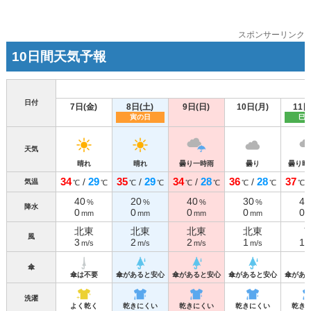
スポンサーリンク
10日間天気予報
日付
7日(金)
8日(土)
9日(日)
10日(月)
11日
寅の日
巳
天気
晴れ
晴れ
曇り一時雨
曇り
曇り時
34
29
35
29
34
28
36
28
37
/
/
/
/
気温
℃
℃
℃
℃
℃
℃
℃
℃
℃
40
20
40
30
40
%
%
%
%
降水
0
0
0
0
0
mm
mm
mm
mm
北東
北東
北東
北東
風
3
2
2
1
1
m/s
m/s
m/s
m/s
m
傘
傘は不要
傘があると安心
傘があると安心
傘があると安心
傘があ
洗濯
よく乾く
乾きにくい
乾きにくい
乾きにくい
乾き