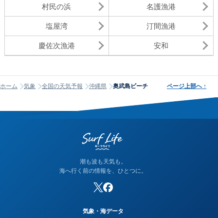
村民の浜
名護漁港
塩屋湾
汀間漁港
慶佐次漁港
安和
ホーム
気象
全国の天気予報
沖縄県
奥武島ビーチ
ページ上部へ
↑
潮も波も天気も。
海へ行く前の情報を、ひとつに。
気象・海データ