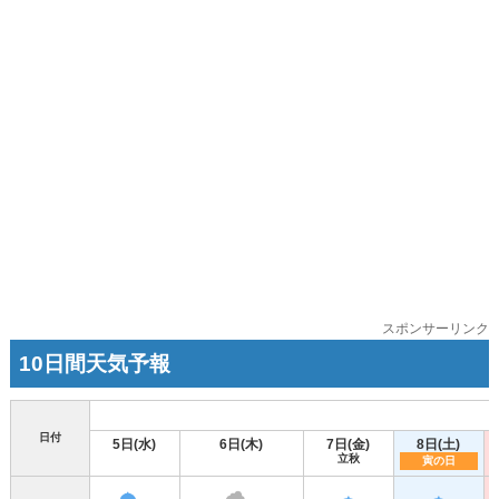
スポンサーリンク
10日間天気予報
日付
5日(水)
6日(木)
7日(金)
8日(土)
立秋
寅の日