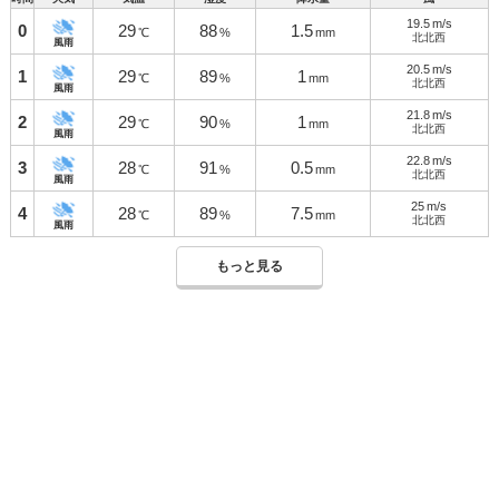
19.5
m/s
0
29
88
1.5
℃
%
mm
北北西
風雨
20.5
m/s
1
29
89
1
℃
%
mm
北北西
風雨
21.8
m/s
2
29
90
1
℃
%
mm
北北西
風雨
22.8
m/s
3
28
91
0.5
℃
%
mm
北北西
風雨
25
m/s
4
28
89
7.5
℃
%
mm
北北西
風雨
もっと見る