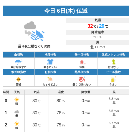
今日 6日(木) 仏滅
気温
32
29
/
℃
℃
降水確率
50 ％
風
曇り夜は横なぐりの雨
北 11 m/s
傘指数
洗濯指数
熱中症指数
体感ストレス指数
傘は忘れずに
乾きにくい
危険
ほぼなし
紫外線指数
お肌指数
熱帯夜指数
ビール指数
普通
ちょうどよい
暑くて眠れない
うまい
時間
天気
気温
湿度
降水量
風
6.3
m/s
0
30
80
0
℃
%
mm
北
晴
6.5
m/s
1
30
78
0
℃
%
mm
北
曇
6.7
m/s
2
30
79
0
℃
%
mm
北
晴