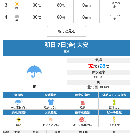
6.8
m/s
3
30
80
0
℃
%
mm
北
晴
7.1
m/s
4
30
80
0
℃
%
mm
北
曇
もっと見る
明日 7日(金) 大安
立秋
気温
32
28
/
℃
℃
降水確率
80 ％
風
雨
北北西 30 m/s
傘指数
洗濯指数
熱中症指数
体感ストレス指数
傘は忘れずに
乾きにくい
危険
ほぼなし
紫外線指数
お肌指数
熱帯夜指数
ビール指数
弱い
ちょうどよい
暑くて眠れない
まずまず
時間
天気
気温
湿度
降水量
風