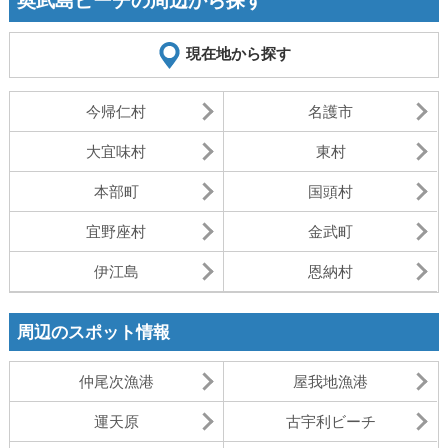
奥武島ビーチの周辺から探す
現在地から探す
今帰仁村
名護市
大宜味村
東村
本部町
国頭村
宜野座村
金武町
伊江島
恩納村
周辺のスポット情報
仲尾次漁港
屋我地漁港
運天原
古宇利ビーチ