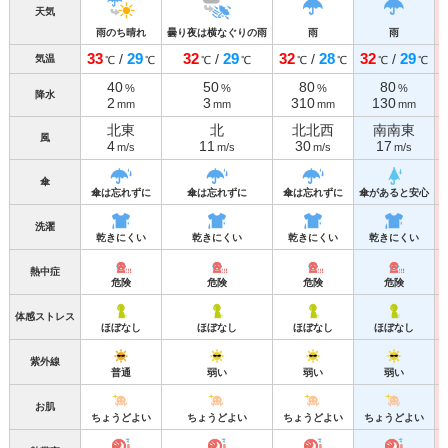
天気
雨のち晴れ
曇り夜は横なぐりの雨
雨
雨
33
29
32
29
32
28
32
29
/
/
/
/
気温
℃
℃
℃
℃
℃
℃
℃
℃
40
50
80
80
%
%
%
%
降水
2
3
310
130
mm
mm
mm
mm
北東
北
北北西
南南東
風
4
11
30
17
m/s
m/s
m/s
m/s
傘
傘は忘れずに
傘は忘れずに
傘は忘れずに
傘があると安心
洗濯
乾きにくい
乾きにくい
乾きにくい
乾きにくい
熱中症
危険
危険
危険
危険
体感ストレス
ほぼなし
ほぼなし
ほぼなし
ほぼなし
紫外線
普通
弱い
弱い
弱い
お肌
ちょうどよい
ちょうどよい
ちょうどよい
ちょうどよい