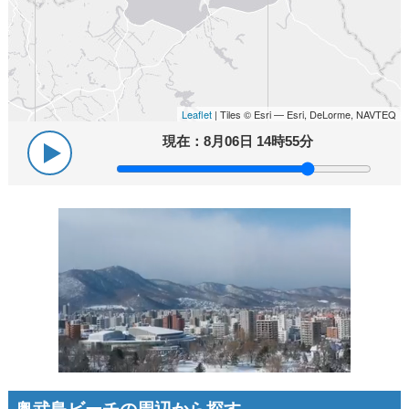
Leaflet
| Tiles © Esri — Esri, DeLorme, NAVTEQ
現在：
8月06日 14時55分