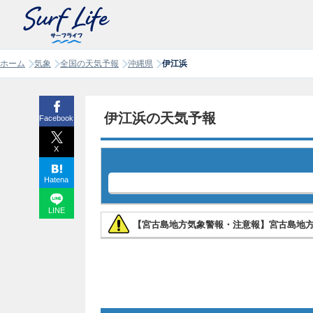
ホーム
気象
全国の天気予報
沖縄県
伊江浜
伊江浜の天気予報
Facebook
X
Hatena
LINE
【宮古島地方気象警報・注意報】宮古島地