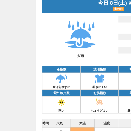
今日 8日(土)
寅の日
大雨
傘指数
洗濯指数
傘は忘れずに
乾きにくい
紫外線指数
お肌指数
弱い
ちょうどよい
暑
時間
天気
気温
湿度