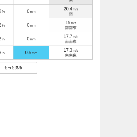
南
20.4
m/s
2
0
%
mm
南
19
m/s
2
0
%
mm
南南東
17.7
m/s
2
0
%
mm
南南東
17.3
m/s
3
0.5
%
mm
南南東
もっと見る