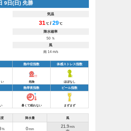
 9日(日) 先勝
気温
31
29
/
℃
℃
降水確率
50 ％
風
南 14 m/s
熱中症指数
体感ストレス指数
くい
危険
ほぼなし
熱帯夜指数
ビール指数
い
暑くて眠れない
まずまず
湿度
降水量
風
21.9
m/s
3
0
%
mm