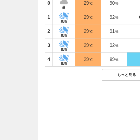
0
29
90
℃
%
曇
1
29
92
℃
%
風雨
2
29
91
℃
%
風雨
3
29
92
℃
%
風雨
4
29
89
℃
%
風雨
もっと見る