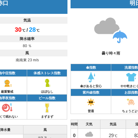
 赤口
明日
気温
30
28
/
℃
℃
降水確率
80 ％
風
曇り時々雨
南南東 23 m/s
傘指数
洗濯指数
熱中症指数
体感ストレス指数
傘があると安心
やや乾きに
厳重警戒
ほぼなし
紫外線指数
お肌指数
熱帯夜指数
ビール指数
普通
ちょうどよ
くて眠れない
まずまず
時間
天気
気温
降水量
風
0
29
8
℃