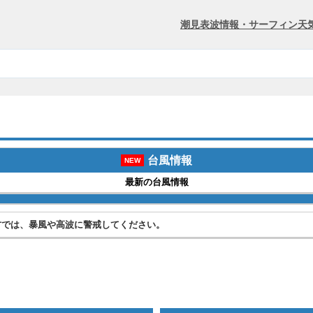
潮見表
波情報・サーフィン
天
台風情報
NEW
最新の台風情報
方では、暴風や高波に警戒してください。