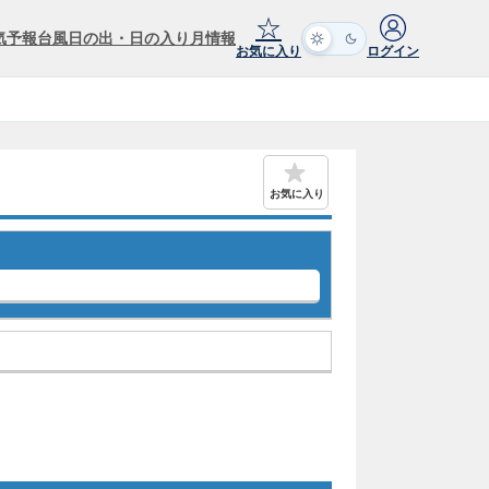
☆
気予報
台風
日の出・日の入り
月情報
お気に入り
ログイン
お気に入り