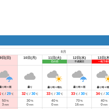
8月
9日(日)
10日(月)
11日(火)
12日(水)
13日(木
巳の日
不成就日
一粒万倍
曇り時々雨
曇り
曇り時々雨
曇り時々晴れ
曇り時々晴
1
29
32
30
33
30
33
30
34
3
/
/
/
/
/
℃
℃
℃
℃
℃
℃
℃
℃
℃
50
30
40
70
40
%
%
%
%
%
3
0
0
16
0
mm
mm
mm
mm
mm