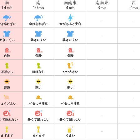
南
南
南南東
南南東
西
14
10
4
3
2
m/s
m/s
m/s
m/s
m/s
-
-
傘は忘れずに
傘は忘れずに
傘があると安心
-
-
乾きにくい
乾きにくい
乾きにくい
-
-
危険
危険
危険
-
-
ほぼなし
ほぼなし
やや大きい
-
-
普通
弱い
弱い
-
-
ちょうどよい
ベタつき注意
ベタつき注意
-
-
くて眠れない
暑くて眠れない
暑くて眠れない
-
-
まずまず
まずまず
うまい