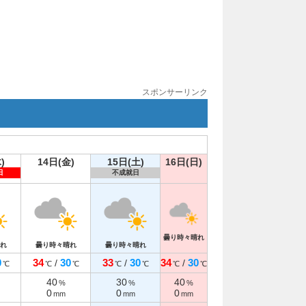
スポンサーリンク
)
14日(金)
15日(土)
16日(日)
日
不成就日
曇り時々晴れ
れ
曇り時々晴れ
曇り時々晴れ
0
34
30
33
30
34
30
/
/
/
℃
℃
℃
℃
℃
℃
℃
40
30
40
%
%
%
0
0
0
mm
mm
mm