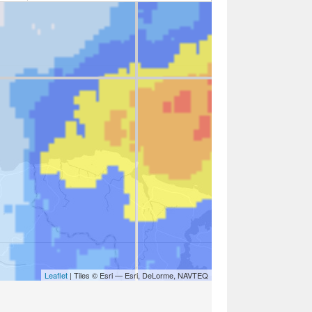
Leaflet
| Tiles © Esri — Esri, DeLorme, NAVTEQ