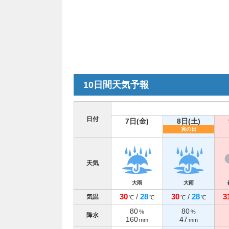
10日間天気予報
日付
7日(金)
8日(土)
寅の日
天気
大雨
大雨
30
28
30
28
3
/
/
気温
℃
℃
℃
℃
80
80
%
%
降水
160
47
mm
mm