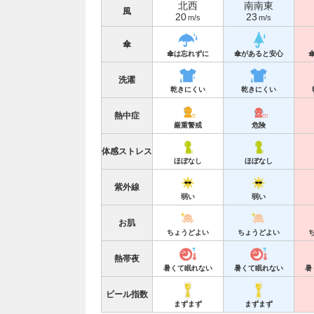
北西
南南東
風
20
23
m/s
m/s
傘
傘は忘れずに
傘があると安心
洗濯
乾きにくい
乾きにくい
熱中症
厳重警戒
危険
体感ストレス
ほぼなし
ほぼなし
紫外線
弱い
弱い
お肌
ちょうどよい
ちょうどよい
熱帯夜
暑くて眠れない
暑くて眠れない
暑
ビール指数
まずまず
まずまず