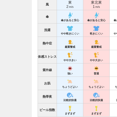
東
東北東
風
2
1
m/s
m/s
傘
傘があると安心
傘があると安心
傘
洗濯
やや乾きにくい
乾きにくい
や
熱中症
厳重警戒
厳重警戒
体感ストレス
やや大きい
やや大きい
紫外線
強い
普通
お肌
ちょうどよい
ちょうどよい
熱帯夜
比較的快適
比較的快適
ビール指数
まずまず
まずまず