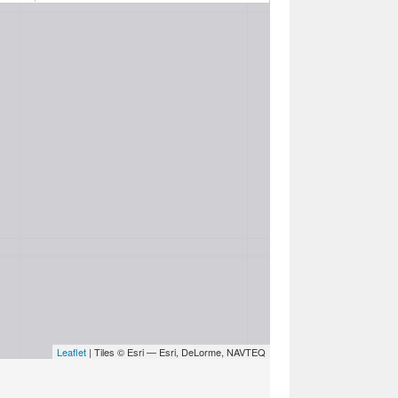
Leaflet
| Tiles © Esri — Esri, DeLorme, NAVTEQ