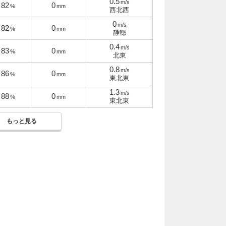
0.5
m/s
82
0
%
mm
西北西
0
m/s
82
0
%
mm
静穏
0.4
m/s
83
0
%
mm
北東
0.8
m/s
86
0
%
mm
東北東
1.3
m/s
88
0
%
mm
東北東
もっと見る