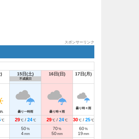
スポンサーリンク
)
15日(土)
16日(日)
17日(月)
不成就日
曇り時々雨
れ
曇り一時雨
曇り時々雨
5
29
24
29
24
30
25
/
/
/
℃
℃
℃
℃
℃
℃
℃
50
70
60
%
%
%
4
50
19
mm
mm
mm