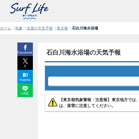
ホーム
気象
全国の天気予報
東京都
石白川海水浴場
石白川海水浴場の天気予報
Facebook
X
Hatena
LINE
【東京都気象警報・注意報】東京地方では
は、落雷に注意してください。