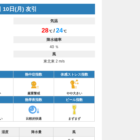
 10日(月) 友引
気温
28
24
/
℃
℃
降水確率
40 ％
風
東北東 2 m/s
熱中症指数
体感ストレス指数
い
厳重警戒
やや大きい
熱帯夜指数
ビール指数
い
比較的快適
まずまず
湿度
降水量
風