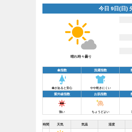
今日 9日(日)
晴れ時々曇り
傘指数
洗濯指数
傘があると安心
やや乾きにくい
紫外線指数
お肌指数
強い
ちょうどよい
時間
天気
気温
湿度