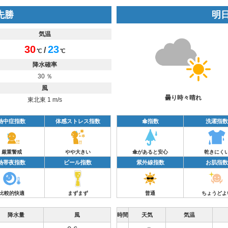
 先勝
明日
気温
30
23
/
℃
℃
降水確率
30 ％
風
曇り時々晴れ
東北東 1 m/s
熱中症指数
体感ストレス指数
傘指数
洗濯指数
厳重警戒
やや大きい
傘があると安心
乾きにく
熱帯夜指数
ビール指数
紫外線指数
お肌指数
比較的快適
まずまず
普通
ちょうどよ
降水量
風
時間
天気
気温