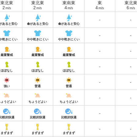
東北東
東北東
東南東
東
東北
2
2
4
4
6
m/s
m/s
m/s
m/s
m/s
-
-
があると安心
傘があると安心
傘があると安心
-
-
や乾きにくい
やや乾きにくい
やや乾きにくい
-
-
厳重警戒
厳重警戒
厳重警戒
-
-
ほぼなし
ほぼなし
ほぼなし
-
-
強い
普通
普通
-
-
ちょうどよい
ちょうどよい
ちょうどよい
-
-
比較的快適
比較的快適
比較的快適
-
-
まずまず
まずまず
まずまず