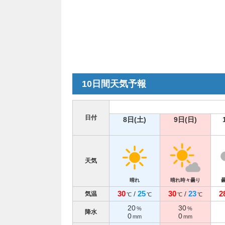
10日間天気予報
日付
8日(土)
9日(日)
天気
晴れ
晴れ時々曇り
30
25
30
23
2
/
/
気温
℃
℃
℃
℃
20
30
%
%
降水
0
0
mm
mm