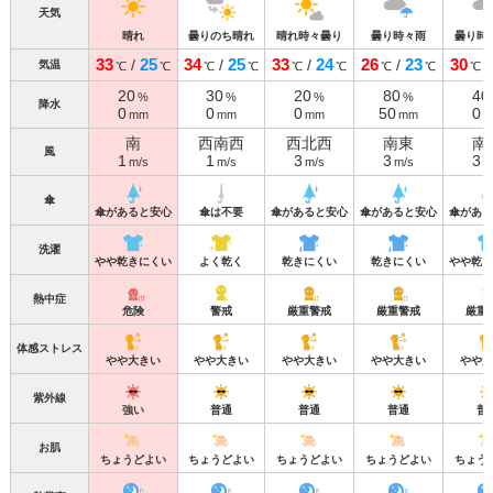
天気
晴れ
曇りのち晴れ
晴れ時々曇り
曇り時々雨
曇り時
33
25
34
25
33
24
26
23
30
/
/
/
/
気温
℃
℃
℃
℃
℃
℃
℃
℃
℃
20
30
20
80
40
%
%
%
%
降水
0
0
0
50
0
mm
mm
mm
mm
m
南
西南西
西北西
南東
南
風
1
1
3
3
3
m/s
m/s
m/s
m/s
m
傘
傘があると安心
傘は不要
傘があると安心
傘があると安心
傘がある
洗濯
やや乾きにくい
よく乾く
乾きにくい
乾きにくい
やや乾き
熱中症
危険
警戒
厳重警戒
厳重警戒
厳重
体感ストレス
やや大きい
やや大きい
やや大きい
やや大きい
やや大
紫外線
強い
普通
普通
普通
普
お肌
ちょうどよい
ちょうどよい
ちょうどよい
ちょうどよい
ちょう