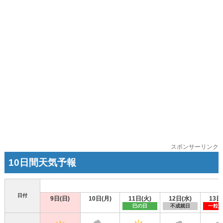
スポンサーリンク
10日間天気予報
日付
9日(日)
10日(月)
11日(火)
12日(水)
13日
巳の日
不成就日
一粒万