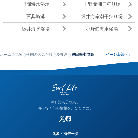
野間海水浴場
上野間潮干狩り場
冨具崎港
坂井海岸潮干狩り場
坂井海水浴場
小野浦海水浴場
ホーム
気象
全国の天気予報
愛知県
奥田海水浴場
ページ上部へ
↑
潮も波も天気も。
海へ行く前の情報を、ひとつに。
気象・海データ