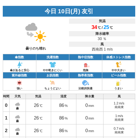
今日 10日(月) 友引
気温
34
25
/
℃
℃
降水確率
30 ％
風
曇りのち晴れ
西南西 1 m/s
傘指数
洗濯指数
熱中症指数
体感ストレス指数
傘があると安心
やや乾きにくい
危険
やや大きい
紫外線指数
お肌指数
熱帯夜指数
ビール指数
強い
ちょうどよい
比較的快適
うまい
時間
天気
気温
湿度
降水量
風
1.2
m/s
0
26
86
0
℃
%
mm
南南東
曇
1
m/s
1
26
86
0
℃
%
mm
南南東
曇
0.7
m/s
2
26
86
0
℃
%
mm
南南東
曇