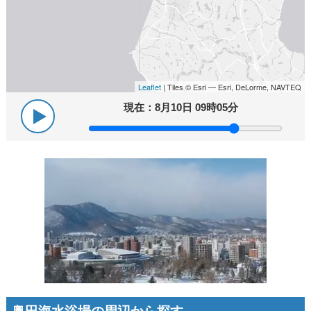
Leaflet
| Tiles © Esri — Esri, DeLorme, NAVTEQ
現在：
8月10日 09時05分