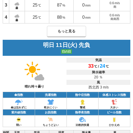
0.6
m/s
3
25
87
0
℃
%
mm
南
曇
0.6
m/s
4
25
88
0
℃
%
mm
南南西
曇
もっと見る
明日 11日(火) 先負
巳の日
気温
33
24
/
℃
℃
降水確率
20 ％
風
晴れ時々曇り
西北西 3 m/s
傘指数
洗濯指数
熱中症指数
体感ストレス指数
傘は忘れずに
乾きにくい
警戒
大きい
紫外線指数
お肌指数
熱帯夜指数
ビール指数
弱い
ちょうどよい
比較的快適
ひかえめ
時間
天気
気温
湿度
降水量
風