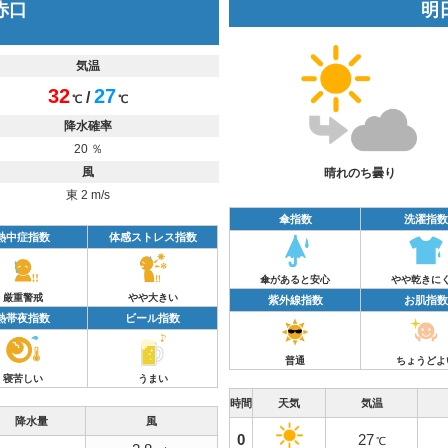
 赤口
明日
気温
32
27
/
℃
℃
降水確率
20 ％
風
晴れのち曇り
東 2 m/s
傘指数
洗濯指数
熱中症指数
体感ストレス指数
傘があると安心
やや乾きに
厳重警戒
やや大きい
紫外線指数
お肌指数
熱帯夜指数
ビール指数
普通
ちょうどよ
寝苦しい
うまい
時間
天気
気温
降水量
風
0
27
℃