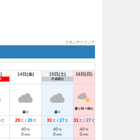
スポンサーリンク
)
14日(金)
15日(土)
16日(日)
日
不成就日
曇り時々晴れ
曇り
曇り
6
29
26
31
27
31
27
/
/
/
℃
℃
℃
℃
℃
℃
℃
40
40
40
%
%
%
0
0
0
mm
mm
mm