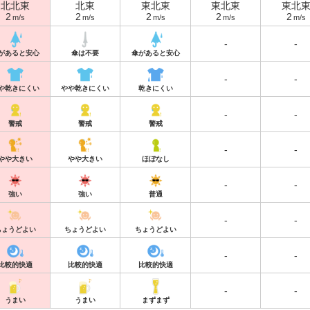
北北東
北東
東北東
東北東
東北
2
2
2
2
2
m/s
m/s
m/s
m/s
m/s
-
-
があると安心
傘は不要
傘があると安心
-
-
や乾きにくい
やや乾きにくい
乾きにくい
-
-
警戒
警戒
警戒
-
-
やや大きい
やや大きい
ほぼなし
-
-
強い
強い
普通
-
-
ちょうどよい
ちょうどよい
ちょうどよい
-
-
比較的快適
比較的快適
比較的快適
-
-
うまい
うまい
まずまず