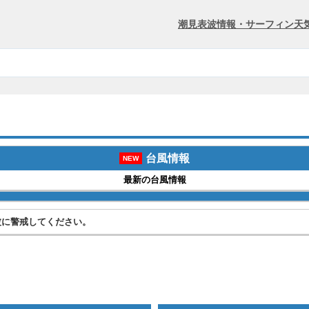
潮見表
波情報・サーフィン
天
台風情報
NEW
最新の台風情報
波に警戒してください。