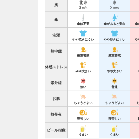
北東
東
風
3
2
m/s
m/s
傘
傘は不要
傘があると安心
傘
洗濯
やや乾きにくい
やや乾きにくい
や
熱中症
厳重警戒
厳重警戒
体感ストレス
やや大きい
やや大きい
紫外線
強い
普通
お肌
ちょうどよい
ちょうどよい
熱帯夜
寝苦しい
寝苦しい
ビール指数
うまい
うまい