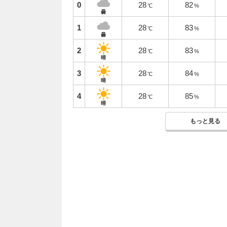
0
28
82
℃
%
曇
1
28
83
℃
%
曇
2
28
83
℃
%
晴
3
28
84
℃
%
晴
4
28
85
℃
%
晴
もっと見る