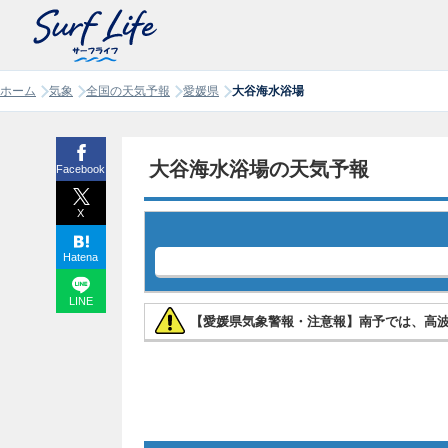
ホーム
気象
全国の天気予報
愛媛県
大谷海水浴場
大谷海水浴場の天気予報
Facebook
X
Hatena
LINE
【愛媛県気象警報・注意報】南予では、高