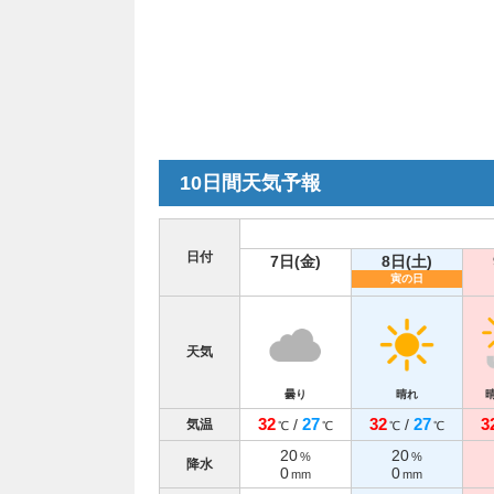
10日間天気予報
日付
7日(金)
8日(土)
寅の日
天気
曇り
晴れ
32
27
32
27
3
/
/
気温
℃
℃
℃
℃
20
20
%
%
降水
0
0
mm
mm