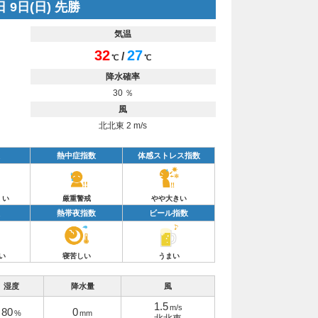
 9日(日) 先勝
気温
32
27
/
℃
℃
降水確率
30 ％
風
北北東 2 m/s
熱中症指数
体感ストレス指数
くい
厳重警戒
やや大きい
熱帯夜指数
ビール指数
い
寝苦しい
うまい
湿度
降水量
風
1.5
m/s
80
0
%
mm