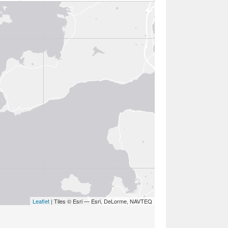
Leaflet
| Tiles © Esri — Esri, DeLorme, NAVTEQ