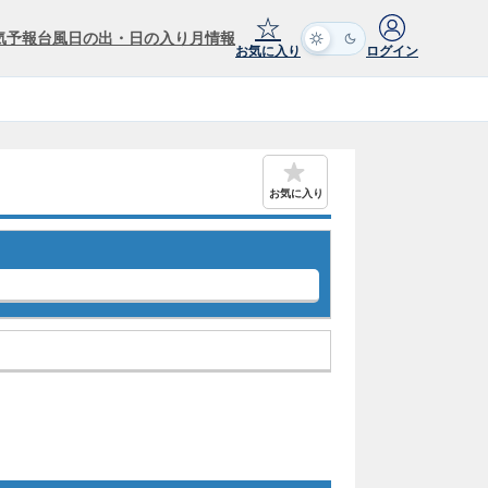
☆
気予報
台風
日の出・日の入り
月情報
お気に入り
ログイン
お気に入り