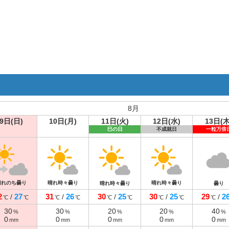
8月
9日(日)
10日(月)
11日(火)
12日(水)
13日(木
巳の日
不成就日
一粒万倍
晴れのち曇り
晴れ時々曇り
晴れ時々曇り
晴れ時々曇り
曇り
2
27
31
26
30
25
30
25
29
2
/
/
/
/
/
℃
℃
℃
℃
℃
℃
℃
℃
℃
30
30
20
20
40
%
%
%
%
%
0
0
0
0
0
mm
mm
mm
mm
mm