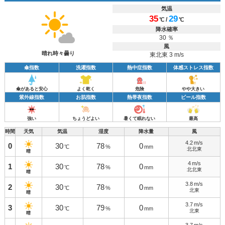
気温
35
29
/
℃
℃
降水確率
30 ％
風
晴れ時々曇り
東北東 3 m/s
傘指数
洗濯指数
熱中症指数
体感ストレス指数
傘があると安心
よく乾く
危険
やや大きい
紫外線指数
お肌指数
熱帯夜指数
ビール指数
強い
ちょうどよい
暑くて眠れない
最高
時間
天気
気温
湿度
降水量
風
4.2
m/s
0
30
78
0
℃
%
mm
北北東
晴
4
m/s
1
30
78
0
℃
%
mm
北北東
晴
3.8
m/s
2
30
78
0
℃
%
mm
北東
晴
3.7
m/s
3
30
79
0
℃
%
mm
北東
晴