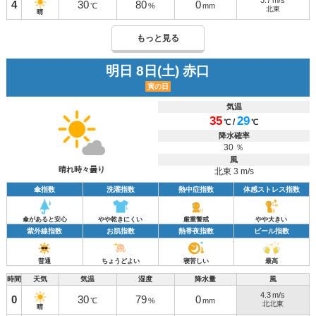
3.7
m/s
4
30
80
0
℃
%
mm
北東
晴
もっと見る
明日 8日(土) 赤口
寅の日
気温
35
29
/
℃
℃
降水確率
30 ％
風
晴れ時々曇り
北東 3 m/s
傘指数
洗濯指数
熱中症指数
体感ストレス指数
傘があると安心
やや乾きにくい
厳重警戒
やや大きい
紫外線指数
お肌指数
熱帯夜指数
ビール指数
普通
ちょうどよい
寝苦しい
最高
時間
天気
気温
湿度
降水量
風
4.3
m/s
0
30
79
0
℃
%
mm
北北東
晴