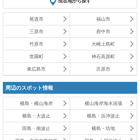
現在地から探す
尾道市
福山市
三原市
府中市
竹原市
大崎上島町
世羅町
神石高原町
東広島市
庄原市
周辺のスポット情報
横島・横山海岸
横山海岸海水浴場
横島・大波止
横島・浜沖波止
田島・南波止
横島・坊地