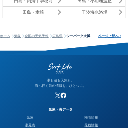
田島・内海中学校前
田島・小用地波止
田島・幸崎
干汐海水浴場
ホーム
気象
全国の天気予報
広島県
シーパーク大浜
ページ上部へ
↑
潮も波も天気も。
海へ行く前の情報を、ひとつに。
気象・海データ
気象
梅雨情報
潮見表
花粉情報