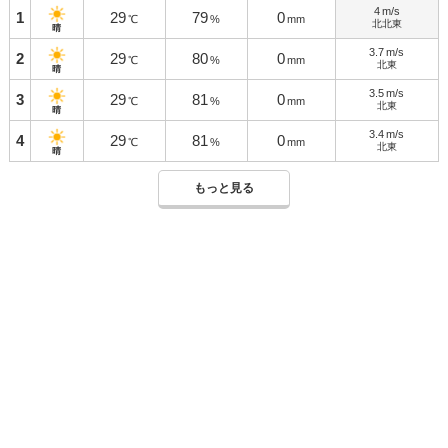
4
m/s
1
29
79
0
℃
%
mm
北北東
晴
3.7
m/s
2
29
80
0
℃
%
mm
北東
晴
3.5
m/s
3
29
81
0
℃
%
mm
北東
晴
3.4
m/s
4
29
81
0
℃
%
mm
北東
晴
もっと見る