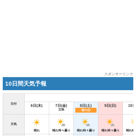
スポンサーリンク
10日間天気予報
日付
6日(木)
7日(金)
8日(土)
9日(日)
10日
立秋
寅の日
天気
晴れ
晴れ時々曇り
晴れ時々曇り
晴れ時々曇り
晴れ時