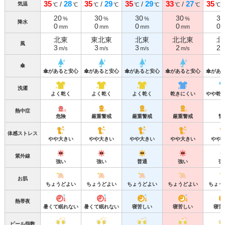
35
28
35
29
35
29
33
27
35
/
/
/
/
気温
℃
℃
℃
℃
℃
℃
℃
℃
℃
20
30
30
30
30
%
%
%
%
降水
0
0
0
0
0
mm
mm
mm
mm
北東
東北東
北東
北北東
北
風
3
3
3
2
2
m/s
m/s
m/s
m/s
m
傘
傘があると安心
傘があると安心
傘があると安心
傘があると安心
傘があ
洗濯
よく乾く
よく乾く
よく乾く
乾きにくい
やや乾
熱中症
危険
厳重警戒
厳重警戒
厳重警戒
警
体感ストレス
やや大きい
やや大きい
やや大きい
やや大きい
やや
紫外線
強い
強い
普通
強い
強
お肌
ちょうどよい
ちょうどよい
ちょうどよい
ちょうどよい
ちょう
熱帯夜
暑くて眠れない
暑くて眠れない
寝苦しい
寝苦しい
寝苦
ビール指数