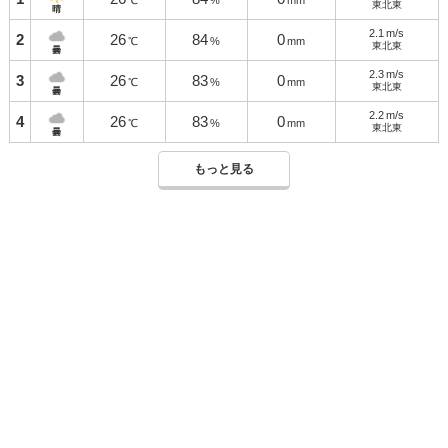
℃
%
mm
東北東
晴
2.1
m/s
2
26
84
0
℃
%
mm
東北東
曇
2.3
m/s
3
26
83
0
℃
%
mm
東北東
曇
2.2
m/s
4
26
83
0
℃
%
mm
東北東
曇
もっと見る