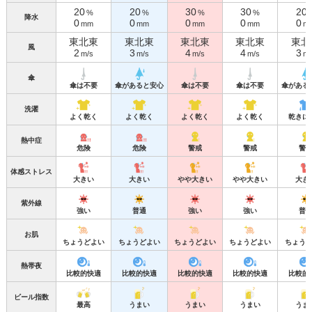
20
20
30
30
20
%
%
%
%
降水
0
0
0
0
0
mm
mm
mm
mm
m
東北東
東北東
東北東
東北東
東北
風
2
3
4
4
3
m/s
m/s
m/s
m/s
m/
傘
傘は不要
傘があると安心
傘は不要
傘は不要
傘がある
洗濯
よく乾く
よく乾く
よく乾く
よく乾く
乾きに
熱中症
危険
危険
警戒
警戒
警
体感ストレス
大きい
大きい
やや大きい
やや大きい
大き
紫外線
強い
普通
強い
強い
普
お肌
ちょうどよい
ちょうどよい
ちょうどよい
ちょうどよい
ちょう
熱帯夜
比較的快適
比較的快適
比較的快適
比較的快適
比較的
ビール指数
最高
うまい
うまい
うまい
うま