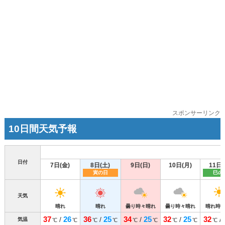
スポンサーリンク
10日間天気予報
日付
7日(金)
8日(土)
9日(日)
10日(月)
11日(
寅の日
巳の
天気
晴れ
晴れ
曇り時々晴れ
曇り時々晴れ
晴れ時
37
26
36
25
34
25
32
25
32
/
/
/
/
/
気温
℃
℃
℃
℃
℃
℃
℃
℃
℃