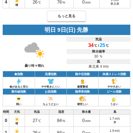
2
m/s
4
26
76
0
℃
%
mm
東北東
晴
もっと見る
明日 9日(日) 先勝
気温
34
25
/
℃
℃
降水確率
30 ％
風
曇り時々晴れ
東北東 4 m/s
傘指数
洗濯指数
熱中症指数
体感ストレス指数
傘があると安心
やや乾きにくい
厳重警戒
やや大きい
紫外線指数
お肌指数
熱帯夜指数
ビール指数
弱い
ちょうどよい
寝苦しい
うまい
時間
天気
気温
湿度
降水量
風
1.7
m/s
0
27
84
0
℃
%
mm
東
晴
1.9
m/s
1
26
84
0