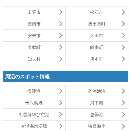
出雲市
松江市
雲南市
奥出雲町
安来市
大田市
美郷町
飯南町
知夫村
川本町
周辺のスポット情報
塩津港
釜浦漁港
十六島港
河下港
出雲縁結び空港
恵曇港
古浦海水浴場
猪目海岸