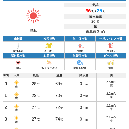
気温
36
25
/
℃
℃
降水確率
20 ％
風
晴れ
東北東 3 m/s
傘指数
洗濯指数
熱中症指数
体感ストレス指数
傘は不要
よく乾く
危険
大きい
紫外線指数
お肌指数
熱帯夜指数
ビール指数
強い
ちょうどよい
比較的快適
最高
時間
天気
気温
湿度
降水量
風
2.3
m/s
0
28
69
0
℃
%
mm
東
晴
2.2
m/s
1
28
70
0
℃
%
mm
東
晴
2.1
m/s
2
27
72
0
℃
%
mm
東
晴
2.1
m/s
3
27
74
0
℃
%
mm
東
晴