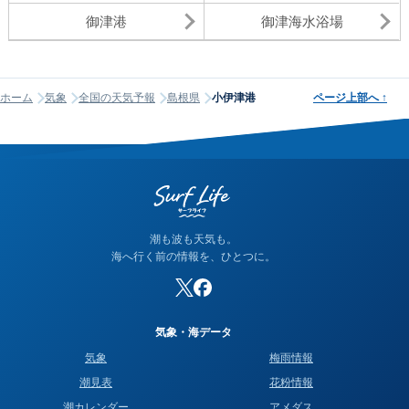
御津港
御津海水浴場
ホーム
気象
全国の天気予報
島根県
小伊津港
ページ上部へ
↑
潮も波も天気も。
海へ行く前の情報を、ひとつに。
気象・海データ
気象
梅雨情報
潮見表
花粉情報
潮カレンダー
アメダス