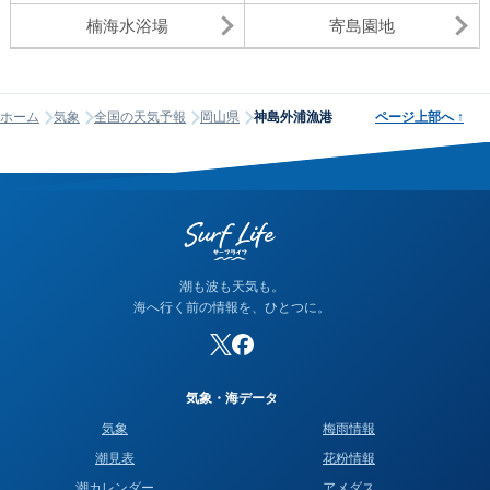
楠海水浴場
寄島園地
ホーム
気象
全国の天気予報
岡山県
神島外浦漁港
ページ上部へ
↑
潮も波も天気も。
海へ行く前の情報を、ひとつに。
気象・海データ
気象
梅雨情報
潮見表
花粉情報
潮カレンダー
アメダス