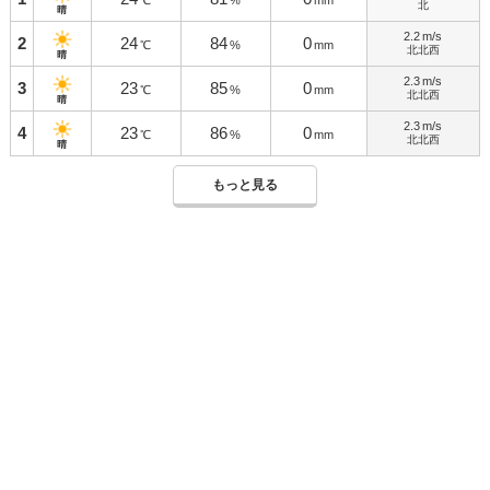
℃
%
mm
北
晴
2.2
m/s
2
24
84
0
℃
%
mm
北北西
晴
2.3
m/s
3
23
85
0
℃
%
mm
北北西
晴
2.3
m/s
4
23
86
0
℃
%
mm
北北西
晴
もっと見る