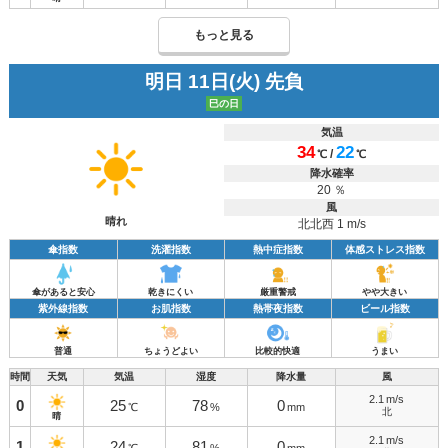
もっと見る
明日 11日(火) 先負
巳の日
気温
34
22
/
℃
℃
降水確率
20 ％
風
晴れ
北北西 1 m/s
傘指数
洗濯指数
熱中症指数
体感ストレス指数
傘があると安心
乾きにくい
厳重警戒
やや大きい
紫外線指数
お肌指数
熱帯夜指数
ビール指数
普通
ちょうどよい
比較的快適
うまい
時間
天気
気温
湿度
降水量
風
2.1
m/s
0
25
78
0
℃
%
mm
北
晴
2.1
m/s
1
24
81
0