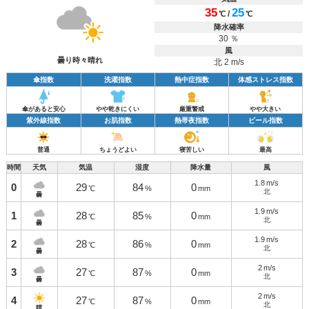
35
25
/
℃
℃
降水確率
30 ％
風
曇り時々晴れ
北 2 m/s
傘指数
洗濯指数
熱中症指数
体感ストレス指数
傘があると安心
やや乾きにくい
厳重警戒
やや大きい
紫外線指数
お肌指数
熱帯夜指数
ビール指数
普通
ちょうどよい
寝苦しい
最高
時間
天気
気温
湿度
降水量
風
1.8
m/s
0
29
84
0
℃
%
mm
北
曇
1.9
m/s
1
28
85
0
℃
%
mm
北
曇
1.9
m/s
2
28
86
0
℃
%
mm
北
曇
2
m/s
3
27
87
0
℃
%
mm
北
曇
2
m/s
4
27
87
0
℃
%
mm
北
晴