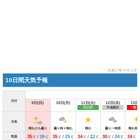
スポンサーリンク
10日間天気予報
日付
9日(日)
10日(月)
11日(火)
12日(水)
13日
巳の日
不成就日
一粒万
天気
晴れのち曇り
曇り時々晴れ
晴れ
曇り一時雨
晴れ時
35
26
35
25
34
22
30
24
34
/
/
/
/
/
気温
℃
℃
℃
℃
℃
℃
℃
℃
℃