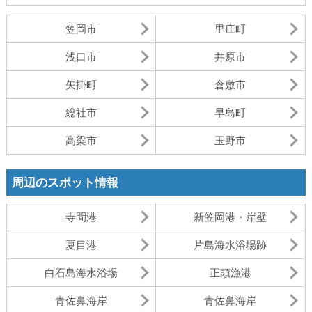
笠岡市
里庄町
浅口市
井原市
矢掛町
倉敷市
総社市
早島町
高梁市
玉野市
周辺のスポット情報
寺間港
新笠岡港・岸壁
夏目港
片島海水浴場跡
白石島海水浴場
正頭漁港
青佐鼻海岸
青佐鼻海岸