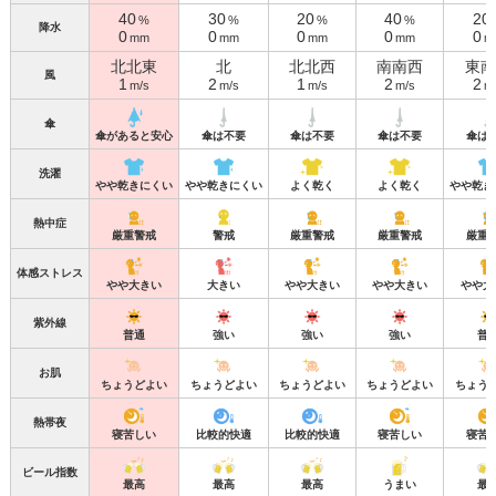
40
30
20
40
20
%
%
%
%
降水
0
0
0
0
0
mm
mm
mm
mm
m
北北東
北
北北西
南南西
東南
風
1
2
1
2
2
m/s
m/s
m/s
m/s
m
傘
傘があると安心
傘は不要
傘は不要
傘は不要
傘は
洗濯
やや乾きにくい
やや乾きにくい
よく乾く
よく乾く
やや乾き
熱中症
厳重警戒
警戒
厳重警戒
厳重警戒
厳重
体感ストレス
やや大きい
大きい
やや大きい
やや大きい
やや大
紫外線
普通
強い
強い
強い
普
お肌
ちょうどよい
ちょうどよい
ちょうどよい
ちょうどよい
ちょう
熱帯夜
寝苦しい
比較的快適
比較的快適
寝苦しい
寝苦
ビール指数
最高
最高
最高
うまい
最