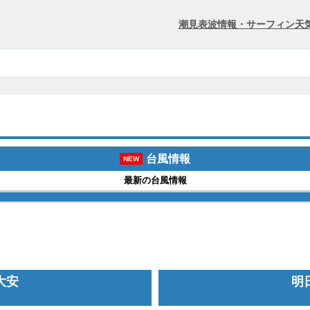
潮見表
波情報・サーフィン
天
台風情報
NEW
最新の台風情報
 大安
明日