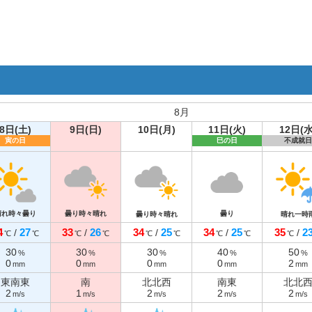
8月
8日(土)
9日(日)
10日(月)
11日(火)
12日(水
寅の日
巳の日
不成就日
晴れ時々曇り
曇り時々晴れ
曇り
曇り時々晴れ
晴れ一時
4
27
33
26
34
25
34
25
35
2
/
/
/
/
/
℃
℃
℃
℃
℃
℃
℃
℃
℃
30
30
30
40
50
%
%
%
%
%
0
0
0
0
2
mm
mm
mm
mm
mm
東南東
南
北北西
南東
北北
2
1
2
2
2
m/s
m/s
m/s
m/s
m/s