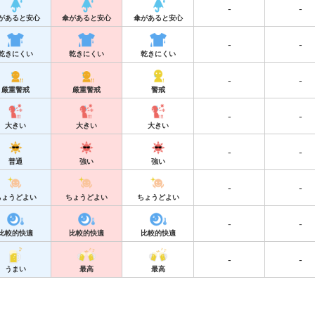
-
-
があると安心
傘があると安心
傘があると安心
-
-
乾きにくい
乾きにくい
乾きにくい
-
-
厳重警戒
厳重警戒
警戒
-
-
大きい
大きい
大きい
-
-
普通
強い
強い
-
-
ちょうどよい
ちょうどよい
ちょうどよい
-
-
比較的快適
比較的快適
比較的快適
-
-
うまい
最高
最高