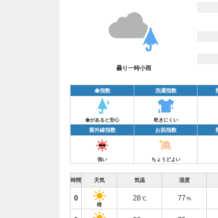
曇り一時小雨
傘指数
洗濯指数
傘があると安心
乾きにくい
紫外線指数
お肌指数
強い
ちょうどよい
時間
天気
気温
湿度
0
28
77
℃
%
晴