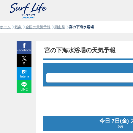
ホーム
気象
全国の天気予報
岡山県
宮の下海水浴場
宮の下海水浴場の天気予報
Facebook
X
Hatena
LINE
今日 7日(金)
立秋