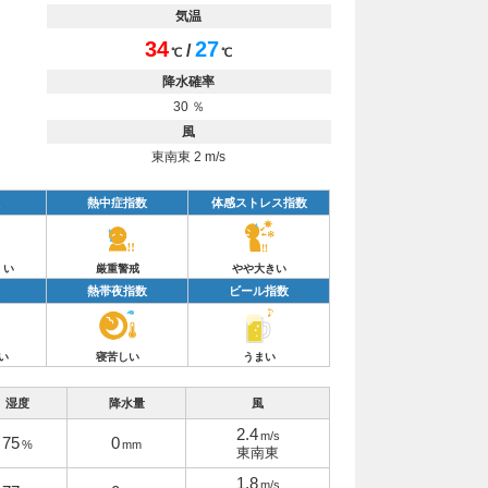
気温
34
27
/
℃
℃
降水確率
30 ％
風
東南東 2 m/s
熱中症指数
体感ストレス指数
くい
厳重警戒
やや大きい
熱帯夜指数
ビール指数
い
寝苦しい
うまい
湿度
降水量
風
2.4
m/s
75
0
%
mm
東南東
1.8
m/s