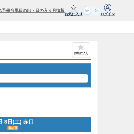
☆
気予報
台風
日の出・日の入り
月情報
お気に入り
ログイン
お気に入り
 8日(土) 赤口
寅の日