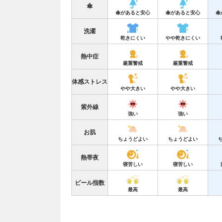
傘
傘があると安心
傘があると安心
傘
洗濯
乾きにくい
やや乾きにくい
熱中症
厳重警戒
厳重警戒
体感ストレス
やや大きい
やや大きい
紫外線
強い
強い
お肌
ちょうどよい
ちょうどよい
熱帯夜
寝苦しい
寝苦しい
ビール指数
最高
最高