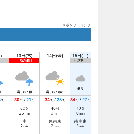
スポンサーリンク
)
13日(木)
14日(金)
15日(土)
一粒万倍日
不成就日
曇り
雨
曇り時々雨
曇り時々晴れ
3
30
21
34
25
34
27
/
/
/
℃
℃
℃
℃
℃
℃
℃
60
40
40
%
%
%
25
0
0
mm
mm
mm
西
南
東南東
南南東
2
2
3
m/s
m/s
m/s