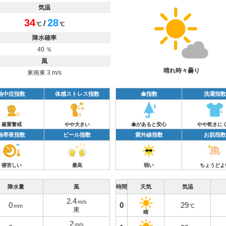
気温
34
28
/
℃
℃
降水確率
40 ％
風
晴れ時々曇り
東南東 3 m/s
熱中症指数
体感ストレス指数
傘指数
洗濯指数
厳重警戒
やや大きい
傘があると安心
やや乾きに
熱帯夜指数
ビール指数
紫外線指数
お肌指数
寝苦しい
最高
弱い
ちょうどよ
降水量
風
時間
天気
気温
2.4
m/s
0
0
29
mm
℃
東
晴
2
m/s