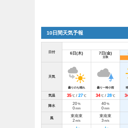
10日間天気予報
日付
6日(木)
7日(金)
立秋
天気
曇りのち晴れ
曇り一時小雨
35
27
34
28
3
/
/
気温
℃
℃
℃
℃
20
40
%
%
降水
0
0
mm
mm
東南東
東南東
風
2
3
m/s
m/s