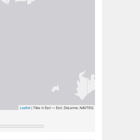
Leaflet
| Tiles © Esri — Esri, DeLorme, NAVTEQ