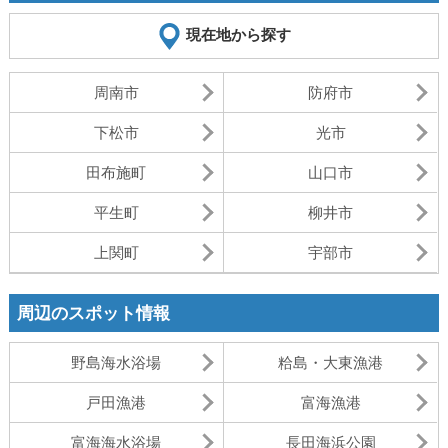
現在地から探す
周南市
防府市
下松市
光市
田布施町
山口市
平生町
柳井市
上関町
宇部市
周辺のスポット情報
野島海水浴場
粭島・大東漁港
戸田漁港
富海漁港
富海海水浴場
長田海浜公園