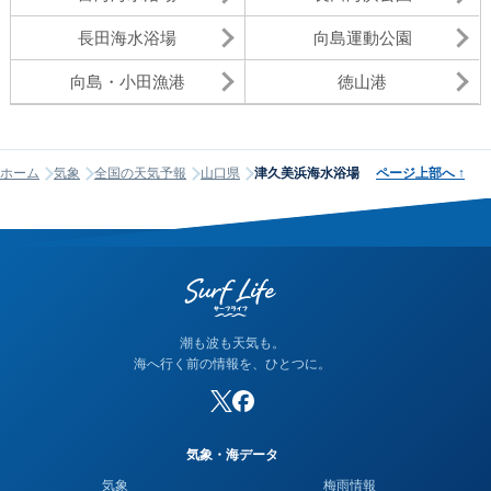
長田海水浴場
向島運動公園
向島・小田漁港
徳山港
ホーム
気象
全国の天気予報
山口県
津久美浜海水浴場
ページ上部へ
↑
潮も波も天気も。
海へ行く前の情報を、ひとつに。
気象・海データ
気象
梅雨情報