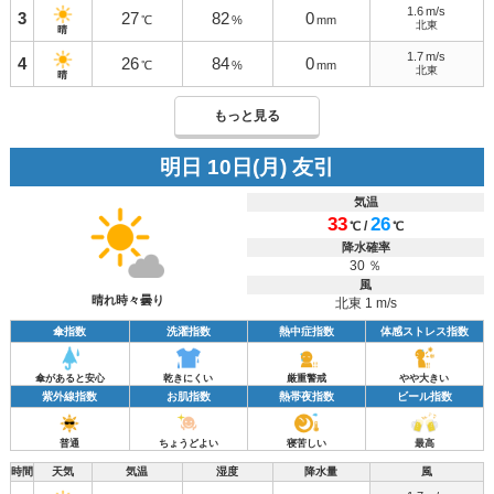
1.6
m/s
3
27
82
0
℃
%
mm
北東
晴
1.7
m/s
4
26
84
0
℃
%
mm
北東
晴
もっと見る
明日 10日(月) 友引
気温
33
26
/
℃
℃
降水確率
30 ％
風
晴れ時々曇り
北東 1 m/s
傘指数
洗濯指数
熱中症指数
体感ストレス指数
傘があると安心
乾きにくい
厳重警戒
やや大きい
紫外線指数
お肌指数
熱帯夜指数
ビール指数
普通
ちょうどよい
寝苦しい
最高
時間
天気
気温
湿度
降水量
風