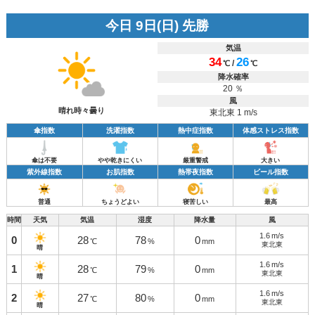
今日 9日(日) 先勝
気温
34
26
/
℃
℃
降水確率
20 ％
風
晴れ時々曇り
東北東 1 m/s
傘指数
洗濯指数
熱中症指数
体感ストレス指数
傘は不要
やや乾きにくい
厳重警戒
大きい
紫外線指数
お肌指数
熱帯夜指数
ビール指数
普通
ちょうどよい
寝苦しい
最高
時間
天気
気温
湿度
降水量
風
1.6
m/s
0
28
78
0
℃
%
mm
東北東
晴
1.6
m/s
1
28
79
0
℃
%
mm
東北東
晴
1.6
m/s
2
27
80
0
℃
%
mm
東北東
晴