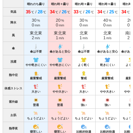
晴れのち曇り
晴れ時々曇り
晴れ時々曇り
晴れ時々曇り
晴れ時
35
28
34
26
33
26
34
25
34
/
/
/
/
気温
℃
℃
℃
℃
℃
℃
℃
℃
℃
30
20
30
40
20
%
%
%
%
降水
0
0
0
0
0
mm
mm
mm
mm
m
東北東
東北東
北東
北東
南
風
2
1
1
1
2
m/s
m/s
m/s
m/s
m
傘
傘は不要
傘があると安心
傘は不要
傘があると安心
傘がある
洗濯
やや乾きにくい
やや乾きにくい
よく乾く
乾きにくい
よく
熱中症
厳重警戒
厳重警戒
警戒
厳重警戒
厳重
体感ストレス
大きい
やや大きい
大きい
やや大きい
やや大
紫外線
普通
普通
強い
強い
強
お肌
ちょうどよい
ちょうどよい
ちょうどよい
ちょうどよい
ちょう
熱帯夜
寝苦しい
寝苦しい
比較的快適
比較的快適
比較的