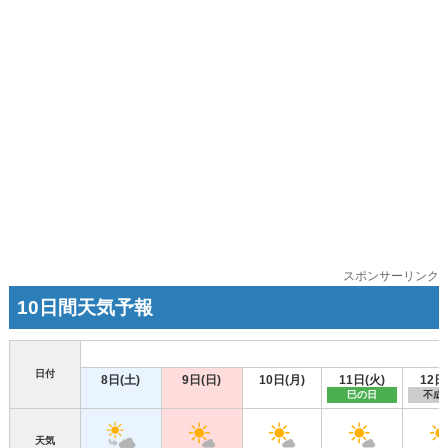
スポンサーリンク
10日間天気予報
日付
8日(土)
9日(日)
10日(月)
11日(火)
12日
巳の日
不成
天気