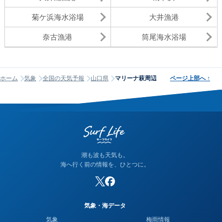
菊ケ浜海水浴場
大井漁港
奈古漁港
筒尾海水浴場
ホーム
気象
全国の天気予報
山口県
マリーナ萩周辺
ページ上部へ
↑
潮も波も天気も。
海へ行く前の情報を、ひとつに。
気象・海データ
気象
梅雨情報