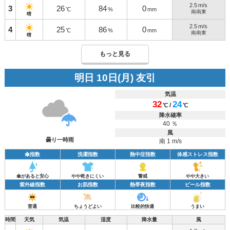
2.5
m/s
3
26
84
0
℃
%
mm
南南東
晴
2.5
m/s
4
25
86
0
℃
%
mm
南南東
晴
もっと見る
明日 10日(月) 友引
気温
32
24
/
℃
℃
降水確率
40 ％
風
曇り一時雨
南 1 m/s
傘指数
洗濯指数
熱中症指数
体感ストレス指数
傘があると安心
やや乾きにくい
警戒
やや大きい
紫外線指数
お肌指数
熱帯夜指数
ビール指数
普通
ちょうどよい
比較的快適
うまい
時間
天気
気温
湿度
降水量
風