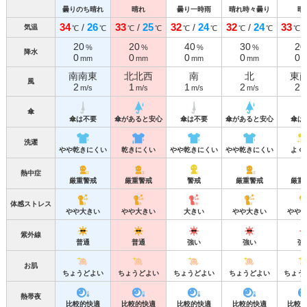
曇りのち晴れ
晴れ
曇り一時雨
晴れ時々曇り
晴
34
26
33
25
32
24
32
24
33
/
/
/
/
気温
℃
℃
℃
℃
℃
℃
℃
℃
℃
20
20
40
30
20
%
%
%
%
降水
0
0
0
0
0
mm
mm
mm
mm
南南東
北北西
南
北
東
風
2
1
1
2
2
m/s
m/s
m/s
m/s
m
傘
傘は不要
傘があると安心
傘は不要
傘があると安心
傘は
洗濯
やや乾きにくい
乾きにくい
やや乾きにくい
やや乾きにくい
よく
熱中症
厳重警戒
厳重警戒
警戒
厳重警戒
厳重
体感ストレス
やや大きい
やや大きい
大きい
やや大きい
やや
紫外線
普通
普通
強い
強い
強
お肌
ちょうどよい
ちょうどよい
ちょうどよい
ちょうどよい
ちょう
熱帯夜
比較的快適
比較的快適
比較的快適
比較的快適
比較