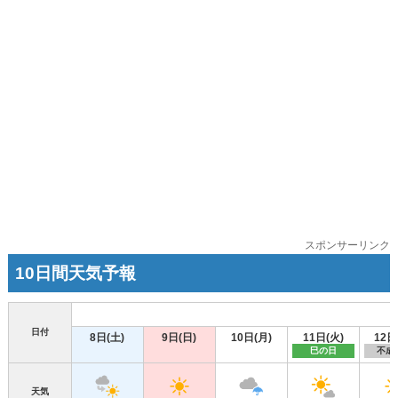
スポンサーリンク
10日間天気予報
日付
8日(土)
9日(日)
10日(月)
11日(火)
12日
巳の日
不成
天気