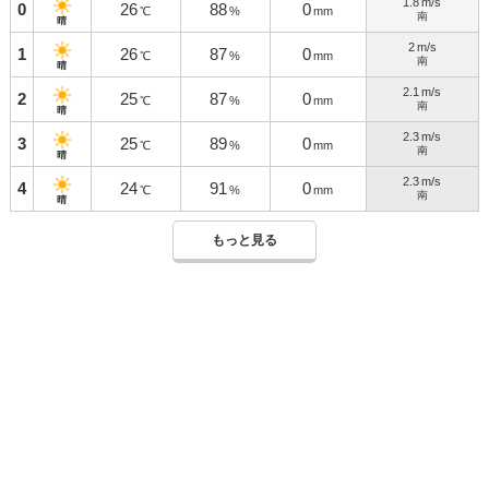
1.8
m/s
0
26
88
0
℃
%
mm
南
晴
2
m/s
1
26
87
0
℃
%
mm
南
晴
2.1
m/s
2
25
87
0
℃
%
mm
南
晴
2.3
m/s
3
25
89
0
℃
%
mm
南
晴
2.3
m/s
4
24
91
0
℃
%
mm
南
晴
もっと見る