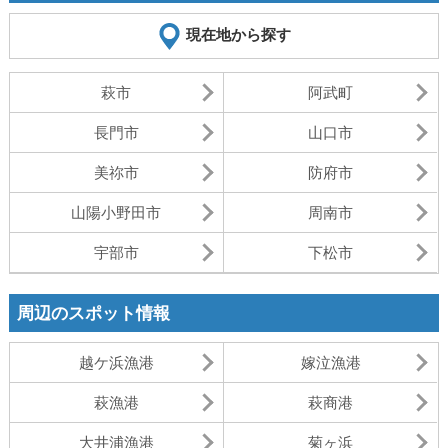
現在地から探す
萩市
阿武町
長門市
山口市
美祢市
防府市
山陽小野田市
周南市
宇部市
下松市
周辺のスポット情報
越ケ浜漁港
嫁泣漁港
萩漁港
萩商港
大井浦漁港
菊ヶ浜