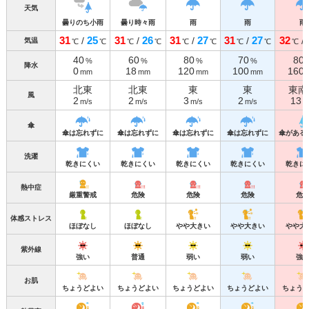
天気
曇りのち小雨
曇り時々雨
雨
雨
雨
31
25
31
26
31
27
31
27
32
/
/
/
/
/
気温
℃
℃
℃
℃
℃
℃
℃
℃
℃
40
60
80
70
80
%
%
%
%
降水
0
18
120
100
160
mm
mm
mm
mm
北東
北東
東
東
東南
風
2
2
3
2
13
m/s
m/s
m/s
m/s
m
傘
傘は忘れずに
傘は忘れずに
傘は忘れずに
傘は忘れずに
傘がある
洗濯
乾きにくい
乾きにくい
乾きにくい
乾きにくい
乾きに
熱中症
厳重警戒
危険
危険
危険
危
体感ストレス
ほぼなし
ほぼなし
やや大きい
やや大きい
やや大
紫外線
強い
普通
弱い
弱い
強
お肌
ちょうどよい
ちょうどよい
ちょうどよい
ちょうどよい
ちょう