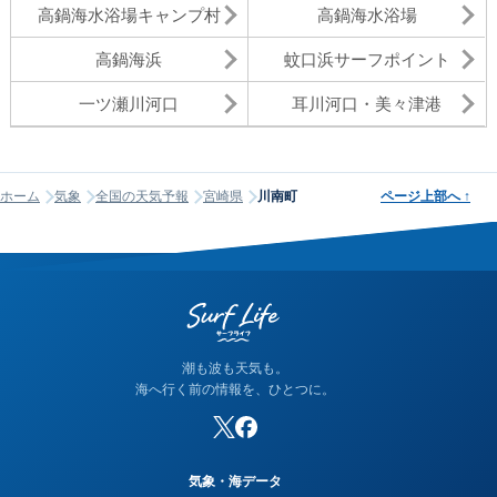
高鍋海水浴場キャンプ村
高鍋海水浴場
高鍋海浜
蚊口浜サーフポイント
一ツ瀬川河口
耳川河口・美々津港
ホーム
気象
全国の天気予報
宮崎県
川南町
ページ上部へ
↑
潮も波も天気も。
海へ行く前の情報を、ひとつに。
気象・海データ