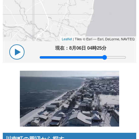
Leaflet
| Tiles © Esri — Esri, DeLorme, NAVTEQ
現在：
8月06日 04時25分