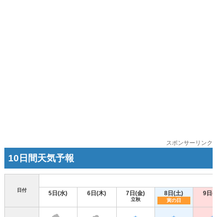
スポンサーリンク
10日間天気予報
日付
5日(水)
6日(木)
7日(金)
8日(土)
9日(
立秋
寅の日