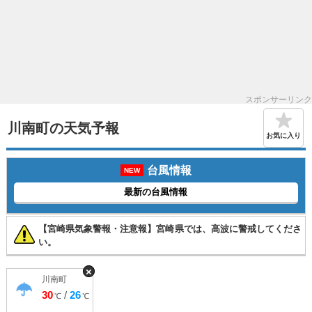
スポンサーリンク
川南町の天気予報
お気に入り
台風情報
NEW
最新の台風情報
【宮崎県気象警報・注意報】宮崎県では、高波に警戒してくださ
い。
×
川南町
30
/
26
℃
℃