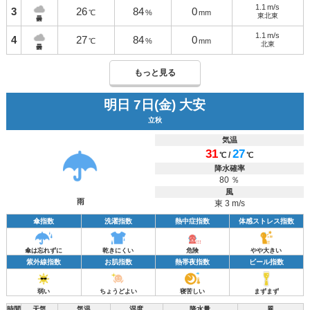
1.1
m/s
3
26
84
0
℃
%
mm
東北東
曇
1.1
m/s
4
27
84
0
℃
%
mm
北東
曇
もっと見る
明日 7日(金) 大安
立秋
気温
31
27
/
℃
℃
降水確率
80 ％
風
雨
東 3 m/s
傘指数
洗濯指数
熱中症指数
体感ストレス指数
傘は忘れずに
乾きにくい
危険
やや大きい
紫外線指数
お肌指数
熱帯夜指数
ビール指数
弱い
ちょうどよい
寝苦しい
まずまず
時間
天気
気温
湿度
降水量
風