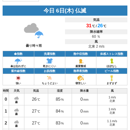
今日 6日(木) 仏滅
気温
31
26
/
℃
℃
降水確率
60 ％
風
曇り時々雨
北東 2 m/s
傘指数
洗濯指数
熱中症指数
体感ストレス指数
傘は忘れずに
乾きにくい
厳重警戒
ほぼなし
紫外線指数
お肌指数
熱帯夜指数
ビール指数
強い
ちょうどよい
寝苦しい
まずまず
時間
天気
気温
湿度
降水量
風
1
m/s
0
26
85
0
℃
%
mm
北東
曇
1
m/s
1
27
84
0
℃
%
mm
北東
曇
1.1
m/s
2
27
83
0
℃
%
mm
北東
曇