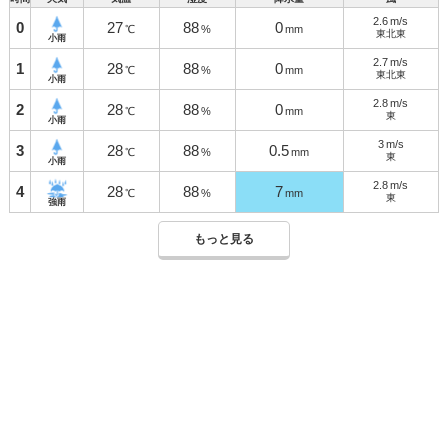
2.6
m/s
0
27
88
0
℃
%
mm
東北東
小雨
2.7
m/s
1
28
88
0
℃
%
mm
東北東
小雨
2.8
m/s
2
28
88
0
℃
%
mm
東
小雨
3
m/s
3
28
88
0.5
℃
%
mm
東
小雨
2.8
m/s
4
28
88
7
℃
%
mm
東
強雨
もっと見る