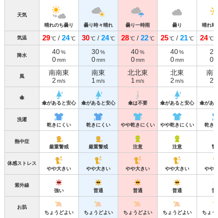
天気
晴れのち曇り
曇り時々晴れ
曇り一時雨
曇り
晴れ時
29
24
30
24
28
22
25
21
24
/
/
/
/
気温
℃
℃
℃
℃
℃
℃
℃
℃
℃
40
30
40
40
20
%
%
%
%
降水
0
0
0
0
0
mm
mm
mm
mm
南南東
南東
北北東
北東
南
風
2
1
1
2
2
m/s
m/s
m/s
m/s
m
傘
傘があると安心
傘があると安心
傘は不要
傘があると安心
傘があ
洗濯
乾きにくい
乾きにくい
やや乾きにくい
やや乾きにくい
乾き
熱中症
厳重警戒
厳重警戒
注意
注意
警
体感ストレス
やや大きい
やや大きい
やや大きい
やや大きい
やや
紫外線
強い
普通
普通
普通
普
お肌
ちょうどよい
ちょうどよい
ちょうどよい
ちょうどよい
ちょう