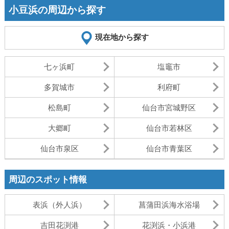
小豆浜の周辺から探す
現在地から探す
七ヶ浜町
塩竈市
多賀城市
利府町
松島町
仙台市宮城野区
大郷町
仙台市若林区
仙台市泉区
仙台市青葉区
周辺のスポット情報
表浜（外人浜）
菖蒲田浜海水浴場
吉田花渕港
花渕浜・小浜港