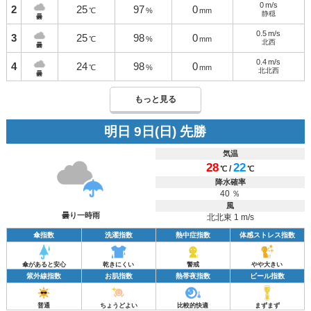
0
m/s
2
25
97
0
℃
%
mm
静穏
曇
0.5
m/s
3
25
98
0
℃
%
mm
北西
曇
0.4
m/s
4
24
98
0
℃
%
mm
北北西
曇
もっと見る
明日 9日(日) 先勝
気温
28
22
/
℃
℃
降水確率
40 ％
風
曇り一時雨
北北東 1 m/s
傘指数
洗濯指数
熱中症指数
体感ストレス指数
傘があると安心
乾きにくい
警戒
やや大きい
紫外線指数
お肌指数
熱帯夜指数
ビール指数
普通
ちょうどよい
比較的快適
まずまず