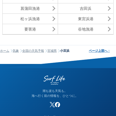
菖蒲田漁港
吉田浜
松ヶ浜漁港
東宮浜港
要害港
谷地漁港
ホーム
気象
全国の天気予報
宮城県
小豆浜
ページ上部へ
↑
潮も波も天気も。
海へ行く前の情報を、ひとつに。