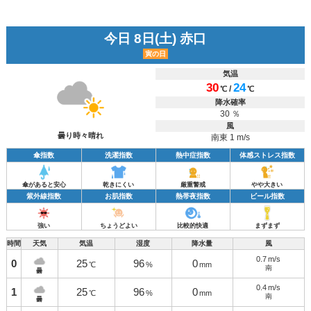
今日 8日(土) 赤口
寅の日
気温
30
24
/
℃
℃
降水確率
30 ％
風
曇り時々晴れ
南東 1 m/s
傘指数
洗濯指数
熱中症指数
体感ストレス指数
傘があると安心
乾きにくい
厳重警戒
やや大きい
紫外線指数
お肌指数
熱帯夜指数
ビール指数
強い
ちょうどよい
比較的快適
まずまず
時間
天気
気温
湿度
降水量
風
0.7
m/s
0
25
96
0
℃
%
mm
南
曇
0.4
m/s
1
25
96
0
℃
%
mm
南
曇