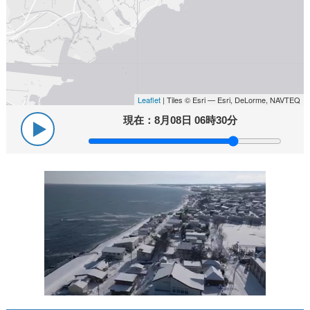
Leaflet
| Tiles © Esri — Esri, DeLorme, NAVTEQ
現在：
8月08日 06時30分