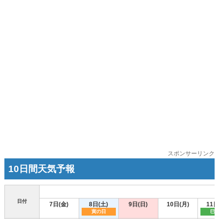
スポンサーリンク
10日間天気予報
日付
7日(金)
8日(土)
9日(日)
10日(月)
11日
寅の日
巳