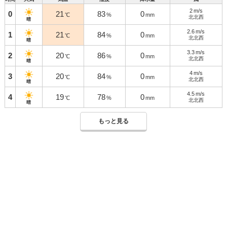
2
m/s
0
21
83
0
℃
%
mm
北北西
晴
2.6
m/s
1
21
84
0
℃
%
mm
北北西
晴
3.3
m/s
2
20
86
0
℃
%
mm
北北西
晴
4
m/s
3
20
84
0
℃
%
mm
北北西
晴
4.5
m/s
4
19
78
0
℃
%
mm
北北西
晴
もっと見る