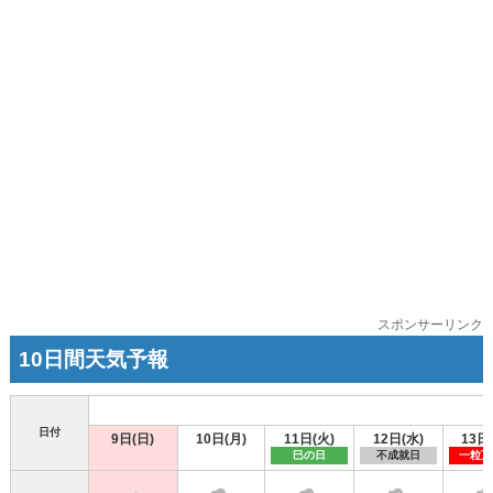
スポンサーリンク
10日間天気予報
日付
9日(日)
10日(月)
11日(火)
12日(水)
13日
巳の日
不成就日
一粒万