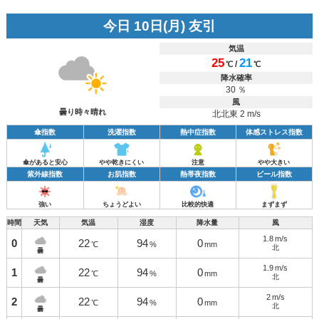
今日 10日(月) 友引
気温
25
21
/
℃
℃
降水確率
30 ％
風
曇り時々晴れ
北北東 2 m/s
傘指数
洗濯指数
熱中症指数
体感ストレス指数
傘があると安心
やや乾きにくい
注意
やや大きい
紫外線指数
お肌指数
熱帯夜指数
ビール指数
強い
ちょうどよい
比較的快適
まずまず
時間
天気
気温
湿度
降水量
風
1.8
m/s
0
22
94
0
℃
%
mm
北
曇
1.9
m/s
1
22
94
0
℃
%
mm
北
曇
2
m/s
2
22
94
0
℃
%
mm
北
曇