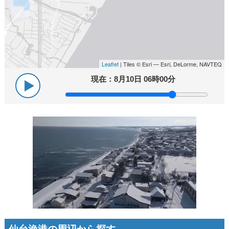
Leaflet
| Tiles © Esri — Esri, DeLorme, NAVTEQ
現在：
8月10日 06時00分