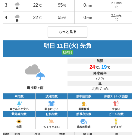
2.1
m/s
3
22
95
0
℃
%
mm
北
曇
2.1
m/s
4
22
95
0
℃
%
mm
北
曇
もっと見る
明日 11日(火) 先負
巳の日
気温
24
19
/
℃
℃
降水確率
70 ％
風
曇り時々雨
北西 7 m/s
傘指数
洗濯指数
熱中症指数
体感ストレス指数
傘があると安心
乾きにくい
厳重警戒
大きい
紫外線指数
お肌指数
熱帯夜指数
ビール指数
普通
ちょうどよい
比較的快適
まずまず
時間
天気
気温
湿度
降水量
風