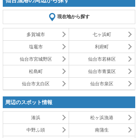
仙台漁港の周辺から探す
現在地から探す
多賀城市
七ヶ浜町
塩竈市
利府町
仙台市宮城野区
仙台市若林区
松島町
仙台市青葉区
仙台市太白区
仙台市泉区
周辺のスポット情報
湊浜
松ヶ浜漁港
中野ふ頭
南蒲生