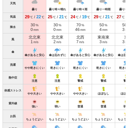
天気
曇り
曇り時々晴れ
曇り時々雨
曇り一時雨
曇り一
29
22
25
21
24
19
29
21
27
/
/
/
/
/
気温
℃
℃
℃
℃
℃
℃
℃
℃
℃
30
30
70
50
50
%
%
%
%
降水
0
0
46
4
3
mm
mm
mm
mm
m
北北東
北北東
北西
東南東
風
1
2
7
3
3
m/s
m/s
m/s
m/s
m
傘
傘があると安心
傘は忘れずに
傘があると安心
傘があると安心
傘は忘
洗濯
やや乾きにくい
乾きにくい
乾きにくい
乾きにくい
乾きに
熱中症
注意
注意
警戒
警戒
警
体感ストレス
やや大きい
やや大きい
やや大きい
ほぼなし
ほぼ
紫外線
強い
弱い
普通
普通
弱
お肌
ちょうどよい
ちょうどよい
ちょうどよい
ちょうどよい
ちょう