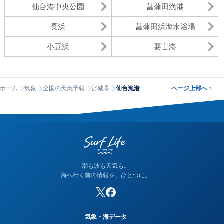
仙台港中央公園
菖蒲田漁港
長浜
菖蒲田浜海水浴場
小豆浜
要害港
ホーム
気象
全国の天気予報
宮城県
仙台漁港
ページ上部へ
↑
潮も波も天気も。
海へ行く前の情報を、ひとつに。
気象・海データ