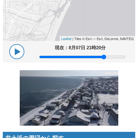
Leaflet
| Tiles © Esri — Esri, DeLorme, NAVTEQ
現在：
8月07日 21時20分