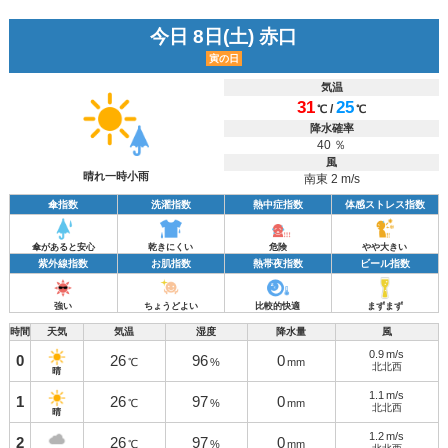
今日 8日(土) 赤口
寅の日
気温
31
25
/
℃
℃
降水確率
40 ％
風
晴れ一時小雨
南東 2 m/s
傘指数
洗濯指数
熱中症指数
体感ストレス指数
傘があると安心
乾きにくい
危険
やや大きい
紫外線指数
お肌指数
熱帯夜指数
ビール指数
強い
ちょうどよい
比較的快適
まずまず
時間
天気
気温
湿度
降水量
風
0.9
m/s
0
26
96
0
℃
%
mm
北北西
晴
1.1
m/s
1
26
97
0
℃
%
mm
北北西
晴
1.2
m/s
2
26
97
0
℃
%
mm