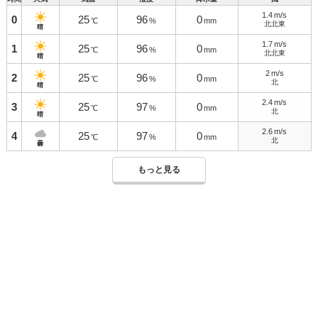
1.4
m/s
0
25
96
0
℃
%
mm
北北東
晴
1.7
m/s
1
25
96
0
℃
%
mm
北北東
晴
2
m/s
2
25
96
0
℃
%
mm
北
晴
2.4
m/s
3
25
97
0
℃
%
mm
北
晴
2.6
m/s
4
25
97
0
℃
%
mm
北
曇
もっと見る