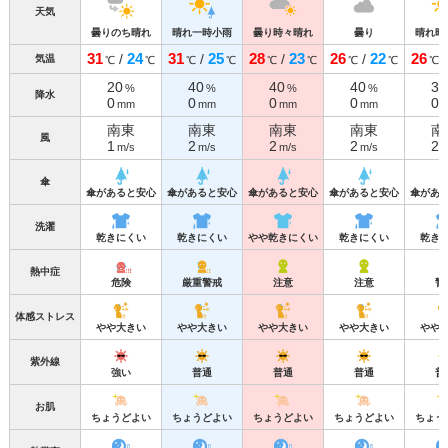
天気
曇りのち晴れ
晴れ一時小雨
曇り時々晴れ
曇り
晴れ時
31
24
31
25
28
23
26
22
26
/
/
/
/
気温
℃
℃
℃
℃
℃
℃
℃
℃
℃
20
40
40
40
30
%
%
%
%
降水
0
0
0
0
0
mm
mm
mm
mm
南東
南東
南東
南東
南
風
1
2
2
2
2
m/s
m/s
m/s
m/s
m
傘
傘があると安心
傘があると安心
傘があると安心
傘があると安心
傘があ
洗濯
乾きにくい
乾きにくい
やや乾きにくい
乾きにくい
乾き
熱中症
危険
厳重警戒
注意
注意
警
体感ストレス
やや大きい
やや大きい
やや大きい
やや大きい
やや
紫外線
強い
普通
普通
普通
普
お肌
ちょうどよい
ちょうどよい
ちょうどよい
ちょうどよい
ちょう