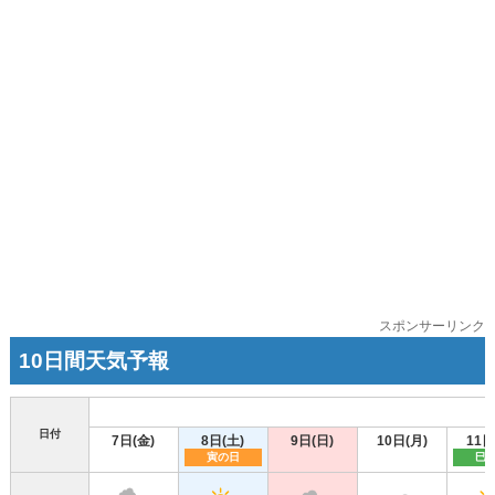
スポンサーリンク
10日間天気予報
日付
7日(金)
8日(土)
9日(日)
10日(月)
11日
寅の日
巳