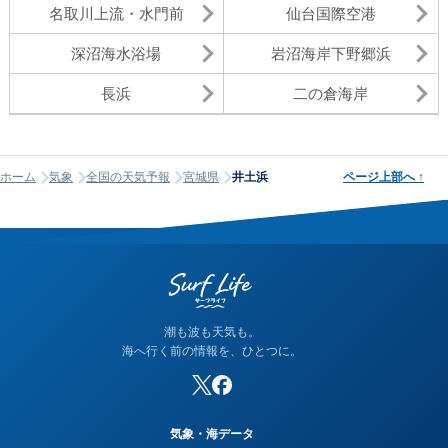
名取川上流・水門前
仙台国際空港
深沼海水浴場
岩沼海岸下野郷浜
長浜
二の倉海岸
ホーム
気象
全国の天気予報
宮城県
井土浜
ページ上部へ
↑
潮も波も天気も。
海へ行く前の情報を、ひとつに。
気象・海データ