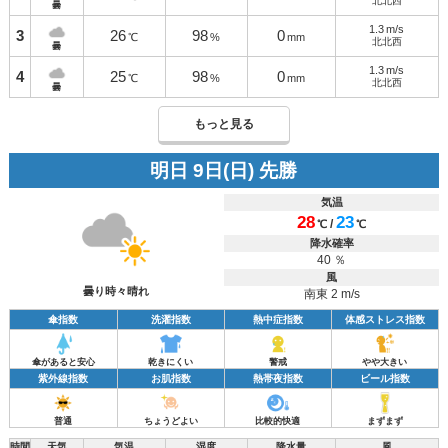
北北西
曇
1.3
m/s
3
26
98
0
℃
%
mm
北北西
曇
1.3
m/s
4
25
98
0
℃
%
mm
北北西
曇
もっと見る
明日 9日(日) 先勝
気温
28
23
/
℃
℃
降水確率
40 ％
風
曇り時々晴れ
南東 2 m/s
傘指数
洗濯指数
熱中症指数
体感ストレス指数
傘があると安心
乾きにくい
警戒
やや大きい
紫外線指数
お肌指数
熱帯夜指数
ビール指数
普通
ちょうどよい
比較的快適
まずまず
時間
天気
気温
湿度
降水量
風