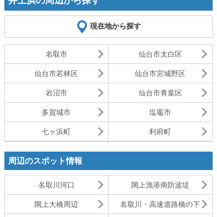
井土浜の周辺から探す
現在地から探す
名取市
仙台市太白区
仙台市若林区
仙台市宮城野区
岩沼市
仙台市青葉区
多賀城市
塩竈市
七ヶ浜町
利府町
周辺のスポット情報
名取川河口
閖上漁港南防波堤
閖上大橋周辺
名取川・高速道路橋の下