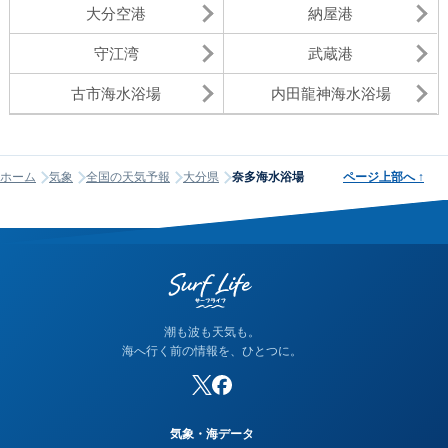
大分空港
納屋港
守江湾
武蔵港
古市海水浴場
内田龍神海水浴場
ホーム
気象
全国の天気予報
大分県
奈多海水浴場
ページ上部へ
↑
潮も波も天気も。
海へ行く前の情報を、ひとつに。
気象・海データ