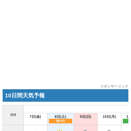
スポンサーリンク
10日間天気予報
日付
7日(金)
8日(土)
9日(日)
10日(月)
11
寅の日