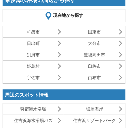
奈多海水浴場の周辺から探す
現在地から探す
杵築市
国東市
日出町
大分市
別府市
豊後高田市
姫島村
臼杵市
宇佐市
由布市
周辺のスポット情報
狩宿海水浴場
塩屋海岸
住吉浜海水浴場バズ
住吉浜リゾートパーク