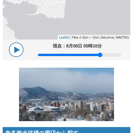
Leaflet
| Tiles © Esri — Esri, DeLorme, NAVTEQ
現在：
8月08日 05時10分