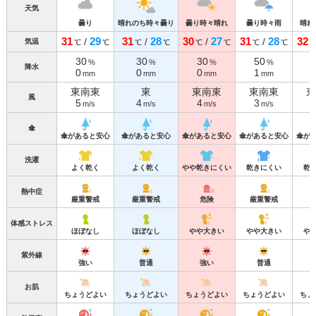
天気
曇り
晴れのち時々曇り
曇り時々晴れ
曇り時々雨
晴れ
31
29
31
28
30
27
31
28
32
/
/
/
/
気温
℃
℃
℃
℃
℃
℃
℃
℃
30
30
30
50
%
%
%
%
降水
0
0
0
1
mm
mm
mm
mm
東南東
東
東南東
東南東
東
風
5
4
4
3
m/s
m/s
m/s
m/s
傘
傘があると安心
傘があると安心
傘があると安心
傘があると安心
傘が
洗濯
よく乾く
よく乾く
やや乾きにくい
乾きにくい
乾
熱中症
厳重警戒
厳重警戒
危険
厳重警戒
体感ストレス
ほぼなし
ほぼなし
やや大きい
やや大きい
や
紫外線
強い
普通
強い
普通
お肌
ちょうどよい
ちょうどよい
ちょうどよい
ちょうどよい
ちょ