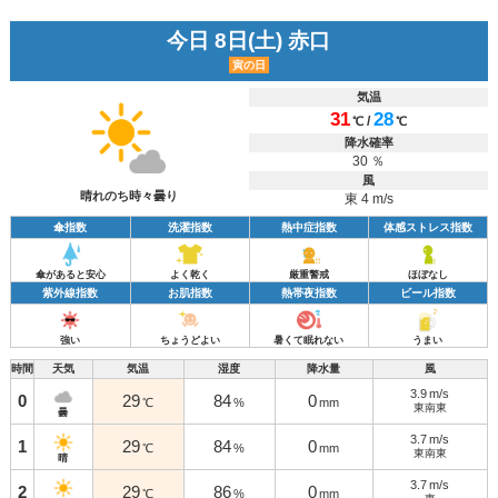
今日 8日(土) 赤口
寅の日
気温
31
28
/
℃
℃
降水確率
30 ％
風
晴れのち時々曇り
東 4 m/s
傘指数
洗濯指数
熱中症指数
体感ストレス指数
傘があると安心
よく乾く
厳重警戒
ほぼなし
紫外線指数
お肌指数
熱帯夜指数
ビール指数
強い
ちょうどよい
暑くて眠れない
うまい
時間
天気
気温
湿度
降水量
風
3.9
m/s
0
29
84
0
℃
%
mm
東南東
曇
3.7
m/s
1
29
84
0
℃
%
mm
東南東
晴
3.7
m/s
2
29
86
0
℃
%
mm