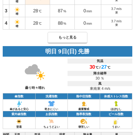
東
晴
3.7
m/s
3
28
87
0
℃
%
mm
東
晴
3.7
m/s
4
28
88
0
℃
%
mm
東
晴
もっと見る
明日 9日(日) 先勝
気温
30
27
/
℃
℃
降水確率
30 ％
風
曇り時々晴れ
東南東 4 m/s
傘指数
洗濯指数
熱中症指数
体感ストレス指数
傘があると安心
乾きにくい
厳重警戒
ほぼなし
紫外線指数
お肌指数
熱帯夜指数
ビール指数
普通
ちょうどよい
寝苦しい
うまい
時間
天気
気温
湿度
降水量
風