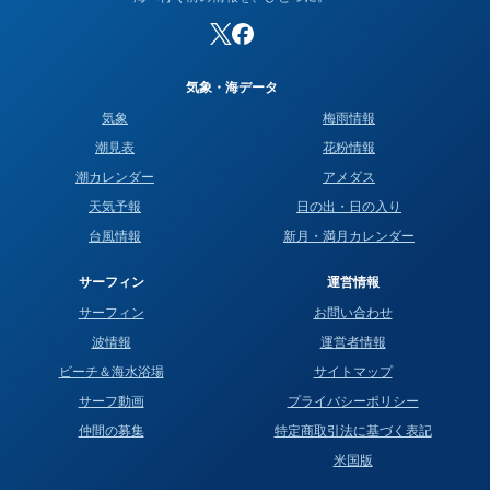
気象・海データ
気象
梅雨情報
潮見表
花粉情報
潮カレンダー
アメダス
天気予報
日の出・日の入り
台風情報
新月・満月カレンダー
サーフィン
運営情報
サーフィン
お問い合わせ
波情報
運営者情報
ビーチ＆海水浴場
サイトマップ
サーフ動画
プライバシーポリシー
仲間の募集
特定商取引法に基づく表記
米国版