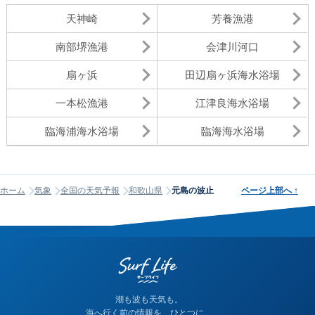
天神崎
芳養漁港
南部堺漁港
会津川河口
扇ヶ浜
田辺扇ヶ浜海水浴場
一本松漁港
江津良海水浴場
臨海浦海水浴場
臨海海水浴場
ホーム
気象
全国の天気予報
和歌山県
元島の波止
ページ上部へ
↑
潮も波も天気も。
海へ行く前の情報を、ひとつに。