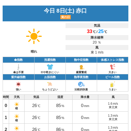
今日 8日(土) 赤口
寅の日
気温
33
25
/
℃
℃
降水確率
20 ％
風
晴れ
東 1 m/s
傘指数
洗濯指数
熱中症指数
体感ストレス指数
傘は不要
やや乾きにくい
厳重警戒
大きい
紫外線指数
お肌指数
熱帯夜指数
ビール指数
強い
ちょうどよい
比較的快適
うまい
時間
天気
気温
湿度
降水量
風
1.6
m/s
0
26
85
0
℃
%
mm
東北東
晴
1.3
m/s
1
26
85
0
℃
%
mm
東北東
晴
1.3
m/s
2
26
86
0
℃
%
mm