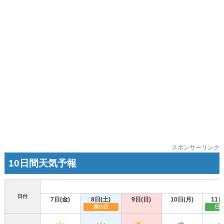
スポンサーリンク
10日間天気予報
日付
7日(金)
8日(土)
9日(日)
10日(月)
11日
寅の日
巳