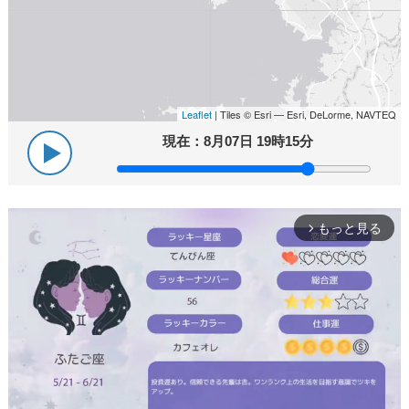
Leaflet
| Tiles © Esri — Esri, DeLorme, NAVTEQ
現在：
8月07日 19時15分
もっと見る
arrow_forward_ios