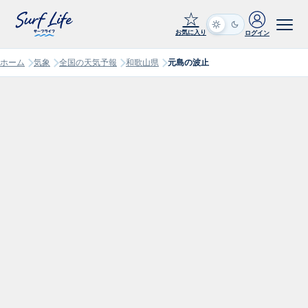
☆
お気に入り
ログイン
ホーム
気象
全国の天気予報
和歌山県
元島の波止