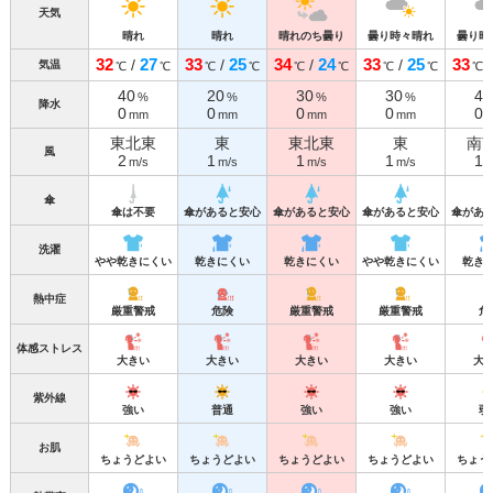
天気
晴れ
晴れ
晴れのち曇り
曇り時々晴れ
曇り時
32
27
33
25
34
24
33
25
33
/
/
/
/
気温
℃
℃
℃
℃
℃
℃
℃
℃
℃
40
20
30
30
40
%
%
%
%
降水
0
0
0
0
0
mm
mm
mm
mm
東北東
東
東北東
東
南
風
2
1
1
1
1
m/s
m/s
m/s
m/s
m
傘
傘は不要
傘があると安心
傘があると安心
傘があると安心
傘があ
洗濯
やや乾きにくい
乾きにくい
乾きにくい
やや乾きにくい
乾き
熱中症
厳重警戒
危険
厳重警戒
厳重警戒
危
体感ストレス
大きい
大きい
大きい
大きい
大
紫外線
強い
普通
強い
強い
弱
お肌
ちょうどよい
ちょうどよい
ちょうどよい
ちょうどよい
ちょう