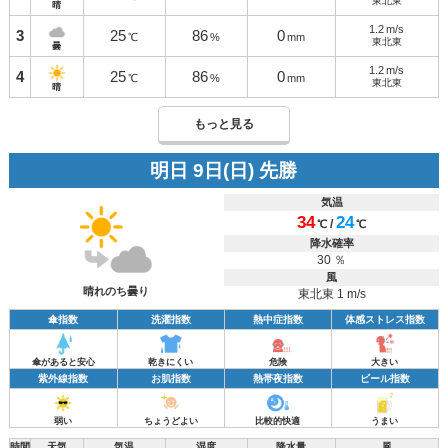
東北東
晴
1.2
m/s
3
25
86
0
℃
%
mm
東北東
曇
1.2
m/s
4
25
86
0
℃
%
mm
東北東
晴
もっと見る
明日 9日(日) 先勝
気温
34
24
/
℃
℃
降水確率
30 ％
風
晴れのち曇り
東北東 1 m/s
傘指数
洗濯指数
熱中症指数
体感ストレス指数
傘があると安心
乾きにくい
危険
大きい
紫外線指数
お肌指数
熱帯夜指数
ビール指数
弱い
ちょうどよい
比較的快適
うまい
時間
天気
気温
湿度
降水量
風