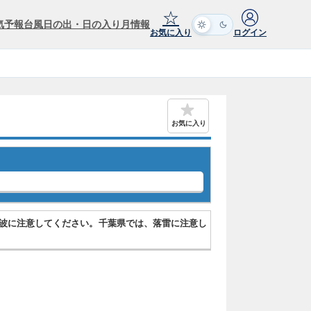
☆
気予報
台風
日の出・日の入り
月情報
お気に入り
ログイン
お気に入り
波に注意してください。千葉県では、落雷に注意し