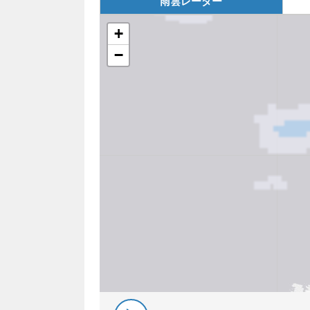
雨雲レーダー
+
−