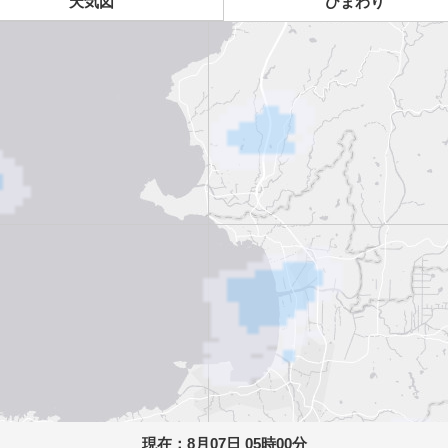
天気図
ひまわり
現在：
8月07日 05時00分