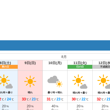
8月
8日(土)
9日(日)
10日(月)
11日(火)
12日(水
寅の日
巳の日
不成就日
晴れ時々曇り
晴れ
曇り時々晴れ
晴れ時々曇り
晴れ時々曇
2
24
33
23
31
23
30
22
32
2
/
/
/
/
/
℃
℃
℃
℃
℃
℃
℃
℃
℃
20
20
40
20
20
%
%
%
%
%