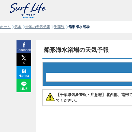
ホーム
気象
全国の天気予報
千葉県
船形海水浴場
船形海水浴場の天気予報
Facebook
X
Hatena
LINE
【千葉県気象警報・注意報】北西部、南部
てください。