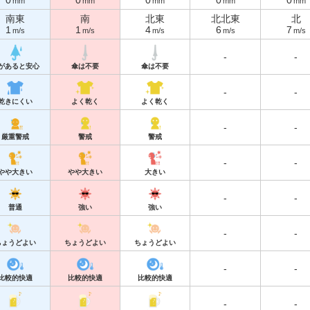
0
0
0
0
0
mm
mm
mm
mm
mm
南東
南
北東
北北東
北
1
1
4
6
7
m/s
m/s
m/s
m/s
m/s
-
-
があると安心
傘は不要
傘は不要
-
-
乾きにくい
よく乾く
よく乾く
-
-
厳重警戒
警戒
警戒
-
-
やや大きい
やや大きい
大きい
-
-
普通
強い
強い
-
-
ちょうどよい
ちょうどよい
ちょうどよい
-
-
比較的快適
比較的快適
比較的快適
-
-