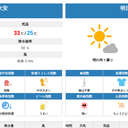
 大安
明日
気温
33
25
/
℃
℃
降水確率
50 ％
風
晴れ時々曇り
南東 2 m/s
熱中症指数
体感ストレス指数
傘指数
洗濯指数
危険
やや大きい
傘は不要
やや乾きに
熱帯夜指数
ビール指数
紫外線指数
お肌指数
比較的快適
うまい
強い
ちょうどよ
降水量
風
時間
天気
気温