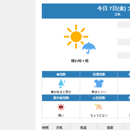
今日 7日(金)
立秋
晴れ時々雨
傘指数
洗濯指数
傘があると安心
乾きにくい
紫外線指数
お肌指数
強い
ちょうどよい
時間
天気
気温
湿度