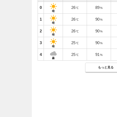
0
26
89
℃
%
晴
1
26
90
℃
%
晴
2
26
90
℃
%
晴
3
25
90
℃
%
晴
4
25
91
℃
%
曇
もっと見る