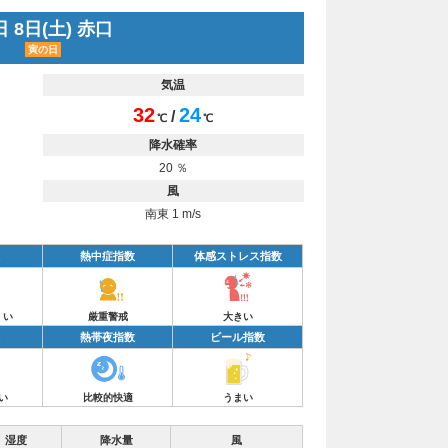
 8日(土) 赤口
寅の日
気温
32
24
/
℃
℃
降水確率
20 ％
風
南東 1 m/s
熱中症指数
体感ストレス指数
くい
厳重警戒
大きい
熱帯夜指数
ビール指数
い
比較的快適
うまい
湿度
降水量
風