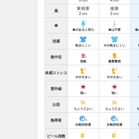
0
4
mm
mm
東南東
南東
風
2
2
m/s
m/s
傘
傘があると安心
傘は不要
傘
洗濯
乾きにくい
やや乾きにくい
熱中症
危険
厳重警戒
体感ストレス
やや大きい
やや大きい
紫外線
強い
強い
お肌
ちょうどよい
ちょうどよい
熱帯夜
比較的快適
比較的快適
ビール指数