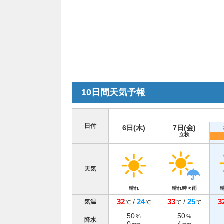
10日間天気予報
日付
6日(木)
7日(金)
立秋
天気
晴れ
晴れ時々雨
32
24
33
25
3
/
/
気温
℃
℃
℃
℃
50
50
%
%
降水