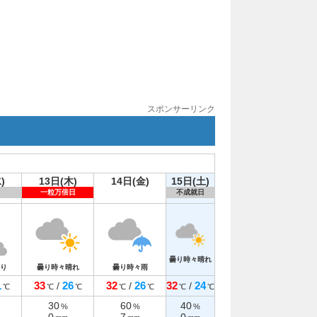
スポンサーリンク
)
13日(木)
14日(金)
15日(土)
一粒万倍日
不成就日
曇り時々晴れ
り
曇り時々晴れ
曇り時々雨
1
33
26
32
26
32
24
/
/
/
℃
℃
℃
℃
℃
℃
℃
30
60
40
%
%
%