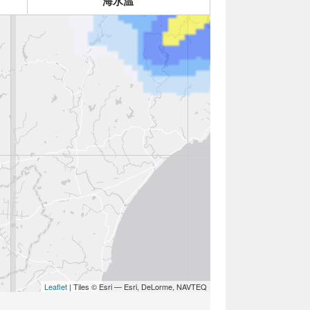
海水温
Leaflet
| Tiles © Esri — Esri, DeLorme, NAVTEQ