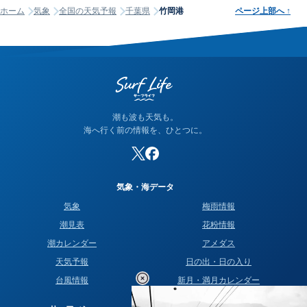
ホーム
気象
全国の天気予報
千葉県
竹岡港
ページ上部へ
↑
潮も波も天気も。
海へ行く前の情報を、ひとつに。
気象・海データ
気象
梅雨情報
潮見表
花粉情報
潮カレンダー
アメダス
天気予報
日の出・日の入り
台風情報
新月・満月カレンダー