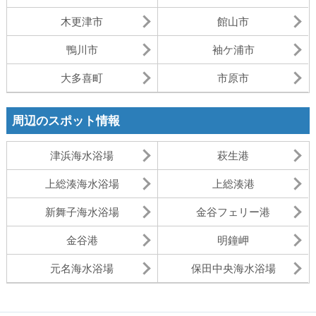
木更津市
館山市
鴨川市
袖ケ浦市
大多喜町
市原市
周辺のスポット情報
津浜海水浴場
萩生港
上総湊海水浴場
上総湊港
新舞子海水浴場
金谷フェリー港
金谷港
明鐘岬
元名海水浴場
保田中央海水浴場