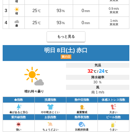
東南東
晴
0.9
m/s
3
25
93
0
℃
%
mm
東南東
晴
1
m/s
4
25
93
0
℃
%
mm
東南東
曇
もっと見る
明日 8日(土) 赤口
寅の日
気温
32
24
/
℃
℃
降水確率
30 ％
風
晴れ時々曇り
南 1 m/s
傘指数
洗濯指数
熱中症指数
体感ストレス指数
傘があると安心
やや乾きにくい
厳重警戒
大きい
紫外線指数
お肌指数
熱帯夜指数
ビール指数
強い
ちょうどよい
比較的快適
うまい