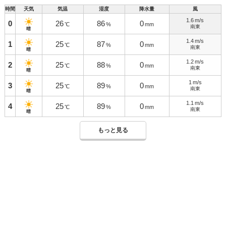
時間
天気
気温
湿度
降水量
風
1.6
m/s
0
26
86
0
℃
%
mm
南東
晴
1.4
m/s
1
25
87
0
℃
%
mm
南東
晴
1.2
m/s
2
25
88
0
℃
%
mm
南東
晴
1
m/s
3
25
89
0
℃
%
mm
南東
晴
1.1
m/s
4
25
89
0
℃
%
mm
南東
晴
もっと見る