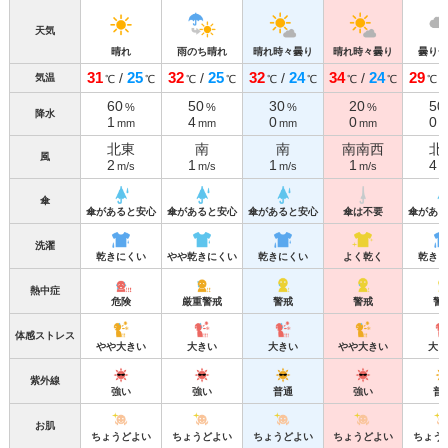
天気
晴れ
雨のち晴れ
晴れ時々曇り
晴れ時々曇り
曇り一
31
25
32
25
32
24
34
24
29
/
/
/
/
気温
℃
℃
℃
℃
℃
℃
℃
℃
℃
60
50
30
20
50
%
%
%
%
降水
1
4
0
0
0
mm
mm
mm
mm
m
北東
南
南
南南西
北
風
2
1
1
1
4
m/s
m/s
m/s
m/s
m
傘
傘があると安心
傘があると安心
傘があると安心
傘は不要
傘がある
洗濯
乾きにくい
やや乾きにくい
乾きにくい
よく乾く
乾きに
熱中症
危険
厳重警戒
警戒
警戒
警
体感ストレス
やや大きい
大きい
大きい
やや大きい
大き
紫外線
強い
強い
普通
強い
普
お肌
ちょうどよい
ちょうどよい
ちょうどよい
ちょうどよい
ちょう