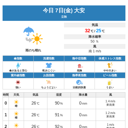
今日 7日(金) 大安
立秋
気温
32
25
/
℃
℃
降水確率
50 ％
風
雨のち晴れ
南 1 m/s
傘指数
洗濯指数
熱中症指数
体感ストレス指数
傘があると安心
乾きにくい
危険
やや大きい
紫外線指数
お肌指数
熱帯夜指数
ビール指数
強い
ちょうどよい
比較的快適
うまい
時間
天気
気温
湿度
降水量
風
1.4
m/s
0
26
90
0
℃
%
mm
東南東
晴
1.2
m/s
1
26
91
0
℃
%
mm
東南東
晴
1
m/s
2
26
92
0
℃
%
mm