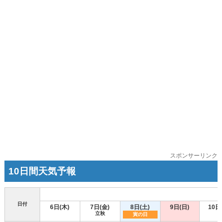
スポンサーリンク
10日間天気予報
日付
6日(木)
7日(金)
8日(土)
9日(日)
10日
立秋
寅の日