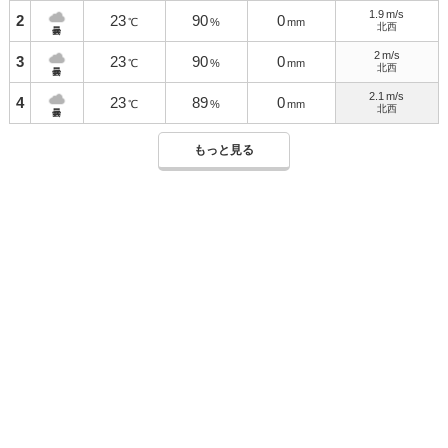
1.9
m/s
2
23
90
0
℃
%
mm
北西
曇
2
m/s
3
23
90
0
℃
%
mm
北西
曇
2.1
m/s
4
23
89
0
℃
%
mm
北西
曇
もっと見る