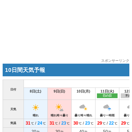
スポンサーリンク
10日間天気予報
日付
8日(土)
9日(日)
10日(月)
11日(火)
12日
巳の日
不成
天気
晴れ
晴れ時々曇り
曇り時々晴れ
曇り一時雨
曇り
31
24
31
23
30
23
29
22
29
/
/
/
/
気温
℃
℃
℃
℃
℃
℃
℃
℃
℃
20
30
40
50
50
%
%
%
%