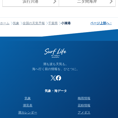
浜行川港
二タ間海岸
ホーム
気象
全国の天気予報
千葉県
小湊港
ページ上部へ
↑
潮も波も天気も。
海へ行く前の情報を、ひとつに。
気象・海データ
気象
梅雨情報
潮見表
花粉情報
潮カレンダー
アメダス