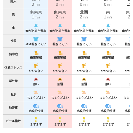
降水
0
0
0
0
12
mm
mm
mm
mm
南南東
東南東
北西
南
東
風
1
2
2
1
2
m/s
m/s
m/s
m/s
m
傘
傘があると安心
傘があると安心
傘があると安心
傘があると安心
傘があ
洗濯
やや乾きにくい
乾きにくい
乾きにくい
乾きにくい
乾き
熱中症
厳重警戒
厳重警戒
厳重警戒
厳重警戒
厳重
体感ストレス
やや大きい
やや大きい
やや大きい
やや大きい
やや
紫外線
強い
普通
普通
強い
普
お肌
ちょうどよい
ちょうどよい
ちょうどよい
ちょうどよい
ちょう
熱帯夜
比較的快適
比較的快適
比較的快適
比較的快適
比較
ビール指数
まずまず
まずまず
まずまず
まずまず
まず