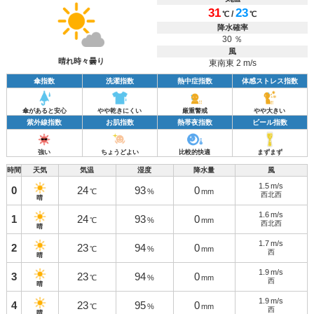
31
23
/
℃
℃
降水確率
30 ％
風
晴れ時々曇り
東南東 2 m/s
傘指数
洗濯指数
熱中症指数
体感ストレス指数
傘があると安心
やや乾きにくい
厳重警戒
やや大きい
紫外線指数
お肌指数
熱帯夜指数
ビール指数
強い
ちょうどよい
比較的快適
まずまず
時間
天気
気温
湿度
降水量
風
1.5
m/s
0
24
93
0
℃
%
mm
西北西
晴
1.6
m/s
1
24
93
0
℃
%
mm
西北西
晴
1.7
m/s
2
23
94
0
℃
%
mm
西
晴
1.9
m/s
3
23
94
0
℃
%
mm
西
晴
1.9
m/s
4
23
95
0
℃
%
mm
西
晴