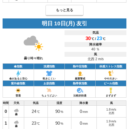
もっと見る
明日 10日(月) 友引
気温
30
23
/
℃
℃
降水確率
40 ％
風
曇り時々晴れ
北西 2 m/s
傘指数
洗濯指数
熱中症指数
体感ストレス指数
傘があると安心
乾きにくい
厳重警戒
やや大きい
紫外線指数
お肌指数
熱帯夜指数
ビール指数
普通
ちょうどよい
比較的快適
まずまず
時間
天気
気温
湿度
降水量
風
1.8
m/s
0
24
90
0
℃
%
mm
北西
曇
1.9
m/s
1
23
90
0
℃
%
mm
北西
曇