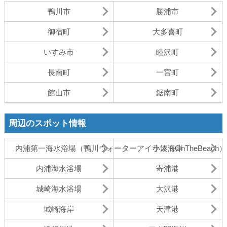
鴨川市
勝浦市
御宿町
大多喜町
いすみ市
睦沢町
長南町
一宮町
館山市
鋸南町
周辺のスポット情報
内浦第一海水浴場（鴨川ウォーターアイランドOnTheBeach）
小湊海岸
内浦海水浴場
寄浦港
城崎海水浴場
大沢港
城崎海岸
天津港