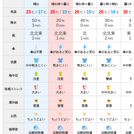
晴れ
晴れ時々曇り
晴れ時々曇り
曇り時々晴れ
曇り時
23
17
25
15
26
15
26
16
30
/
/
/
/
気温
℃
℃
℃
℃
℃
℃
℃
℃
℃
50
20
40
30
40
%
%
%
%
降水
3
0
0
0
0
mm
mm
mm
mm
北北東
北北東
北
北北東
東
風
2
1
1
2
1
m/s
m/s
m/s
m/s
m
傘
傘は不要
傘があると安心
傘があると安心
傘があると安心
傘があ
洗濯
やや乾きにくい
乾きにくい
乾きにくい
乾きにくい
やや乾
熱中症
注意
注意
警戒
警戒
警
体感ストレス
大きい
大きい
大きい
やや大きい
やや
紫外線
普通
普通
普通
普通
普
お肌
ちょうどよい
ちょうどよい
ちょうどよい
ちょうどよい
ちょう
熱帯夜
比較的快適
比較的快適
比較的快適
比較的快適
比較