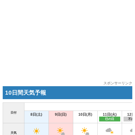
スポンサーリンク
10日間天気予報
日付
8日(土)
9日(日)
10日(月)
11日(火)
12日
巳の日
不成
天気