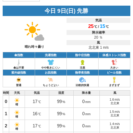
今日 9日(日) 先勝
気温
25
15
/
℃
℃
降水確率
20 ％
風
晴れ時々曇り
北北東 1 m/s
傘指数
洗濯指数
熱中症指数
体感ストレス指数
傘は不要
やや乾きにくい
注意
大きい
紫外線指数
お肌指数
熱帯夜指数
ビール指数
普通
ちょうどよい
比較的快適
まずまず
時間
天気
気温
湿度
降水量
風
1.6
m/s
0
17
99
0
℃
%
mm
北北東
晴
1.5
m/s
1
16
99
0
℃
%
mm
北北東
晴
1.4
m/s
2
17
99
0
℃
%
mm
北北東
晴