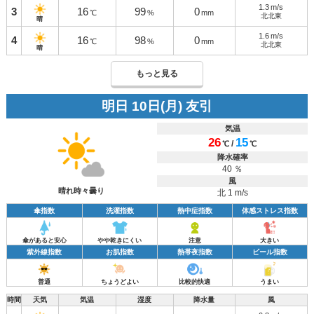
1.3
m/s
3
16
99
0
℃
%
mm
北北東
晴
1.6
m/s
4
16
98
0
℃
%
mm
北北東
晴
もっと見る
明日 10日(月) 友引
気温
26
15
/
℃
℃
降水確率
40 ％
風
晴れ時々曇り
北 1 m/s
傘指数
洗濯指数
熱中症指数
体感ストレス指数
傘があると安心
やや乾きにくい
注意
大きい
紫外線指数
お肌指数
熱帯夜指数
ビール指数
普通
ちょうどよい
比較的快適
うまい
時間
天気
気温
湿度
降水量
風