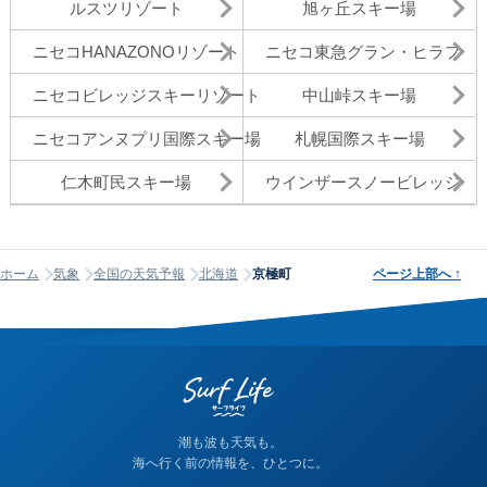
ルスツリゾート
旭ヶ丘スキー場
ニセコHANAZONOリゾート
ニセコ東急グラン・ヒラフ
ニセコビレッジスキーリゾート
中山峠スキー場
ニセコアンヌプリ国際スキー場
札幌国際スキー場
仁木町民スキー場
ウインザースノービレッジ
ホーム
気象
全国の天気予報
北海道
京極町
ページ上部へ
↑
潮も波も天気も。
海へ行く前の情報を、ひとつに。