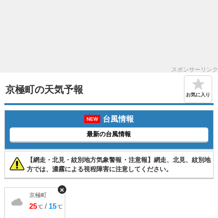
スポンサーリンク
京極町の天気予報
お気に入り
台風情報
NEW
最新の台風情報
【網走・北見・紋別地方気象警報・注意報】網走、北見、紋別地
方では、濃霧による視程障害に注意してください。
×
京極町
25
/
15
℃
℃