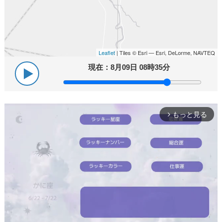
Leaflet
| Tiles © Esri — Esri, DeLorme, NAVTEQ
現在：
8月09日 08時35分
もっと見る
arrow_forward_ios