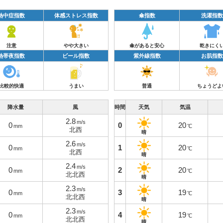
熱中症指数
体感ストレス指数
傘指数
洗濯指数
注意
やや大きい
傘があると安心
乾きにく
熱帯夜指数
ビール指数
紫外線指数
お肌指数
比較的快適
うまい
普通
ちょうどよ
降水量
風
時間
天気
気温
2.8
m/s
0
0
20
mm
℃
北西
晴
2.6
m/s
0
1
20
mm
℃
北西
晴
2.4
m/s
0
2
20
mm
℃
北北西
晴
2.3
m/s
0
3
19
mm
℃
北北西
晴
2.3
m/s
0
4
19
mm
℃
北北西
晴