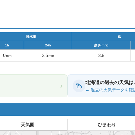
降水量
風
1h
24h
強さ(m/s)
0
2.5
3.8
mm
mm
北海道の過去の天気は
›
→ 過去の天気データを確
天気図
ひまわり