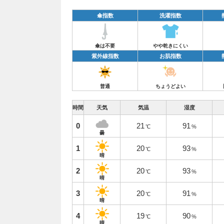
傘指数
洗濯指数
傘は不要
やや乾きにくい
紫外線指数
お肌指数
普通
ちょうどよい
時間
天気
気温
湿度
0
21
91
℃
%
曇
1
20
93
℃
%
晴
2
20
93
℃
%
晴
3
20
91
℃
%
晴
4
19
90
℃
%
晴