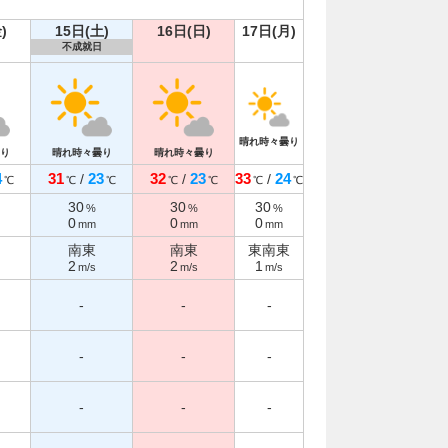
)
15日(土)
16日(日)
17日(月)
不成就日
晴れ時々曇り
り
晴れ時々曇り
晴れ時々曇り
4
31
23
32
23
33
24
/
/
/
℃
℃
℃
℃
℃
℃
℃
30
30
30
%
%
%
0
0
0
mm
mm
mm
南東
南東
東南東
2
2
1
m/s
m/s
m/s
-
-
-
-
-
-
-
-
-