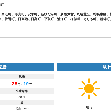
冠町
、白老町、厚真町、安平町、新ひだか町、新篠津村、札幌北区、札幌東区、
市、壮瞥町、日高地方日高町、平取町、浦河町、様似町、えりも町、新得町
 先勝
明日
気温
25
19
/
℃
℃
降水確率
20 ％
風
晴れ
北西 3 m/s