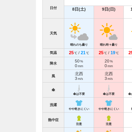
日付
8日(土)
9日(日)
天気
晴れのち曇り
晴れ時々曇り
25
21
25
19
2
/
/
気温
℃
℃
℃
℃
50
20
%
%
降水
0
0
mm
mm
北西
北西
風
3
3
m/s
m/s
傘
傘は不要
傘は不要
傘
洗濯
やや乾きにくい
やや乾きにくい
熱中症
注意
注意