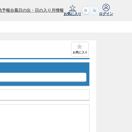
☆
気予報
台風
日の出・日の入り
月情報
お気に入り
ログイン
お気に入り