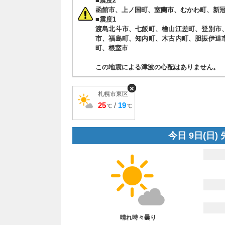
■震度2
函館市、上ノ国町、室蘭市、むかわ町、新
■震度1
渡島北斗市、七飯町、檜山江差町、登別市
市、福島町、知内町、木古内町、胆振伊達
町、根室市
この地震による津波の心配はありません。
×
札幌市東区
25
/
19
℃
℃
今日 9日(日)
晴れ時々曇り