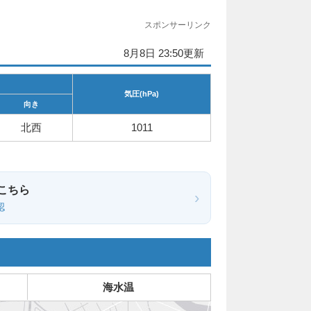
スポンサーリンク
8月8日 23:50更新
気圧(hPa)
向き
北西
1011
こちら
›
認
海水温