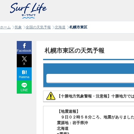
ホーム
気象
全国の天気予報
北海道
札幌市東区
札幌市東区の天気予報
Facebook
X
Hatena
LINE
【十勝地方気象警報・注意報】十勝地方で
【地震速報】
９日０２時５８分ころ、地震がありまし
震源地：岩手県沖
北海道