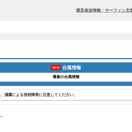
潮見表
波情報・サーフィン
天
台風情報
NEW
最新の台風情報
は、濃霧による視程障害に注意してください。
た。