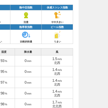
熱中症指数
体感ストレス指数
い
注意
やや大きい
熱帯夜指数
ビール指数
い
比較的快適
うまい
湿度
降水量
風
1.5
m/s
93
0
%
mm
北西
1.4
m/s
95
0
%
mm
北西
1.4
m/s
97
0
%
mm
北西
1.4
m/s
98
0
%
mm
北西
1.7
m/s
98
0
%
mm
北北西