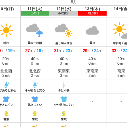
8月
10日(月)
11日(火)
12日(水)
13日(木)
14日(金
巳の日
不成就日
一粒万倍日
晴れ
曇り一時雨
曇り
曇り時々晴れ
晴れ時々曇
5
19
27
19
31
23
29
24
33
2
/
/
/
/
/
℃
℃
℃
℃
℃
℃
℃
℃
℃
20
40
40
40
20
%
%
%
%
%
0
0
0
0
0
mm
mm
mm
mm
mm
北北西
北北西
東南東
東南東
南東
2
2
3
2
2
m/s
m/s
m/s
m/s
m/s
-
-
があると安心
傘があると安心
傘は不要
-
-
乾きにくい
乾きにくい
やや乾きにくい
-
-
警戒
警戒
警戒