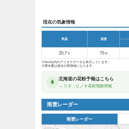
現在の気象情報
気温
湿度
20.7
75
℃
%
※5km以内のアメダスデータを表示しています。
※降水量は過去の実測値になります。
北海道の花粉予報はこちら
→ スギ・ヒノキ花粉飛散情報
雨雲レーダー
雨雲レーダー