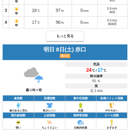
南西
晴
0.6
m/s
3
18
97
0
℃
%
mm
南西
晴
0.5
m/s
4
17
96
0
℃
%
mm
南南西
晴
もっと見る
明日 8日(土) 赤口
寅の日
気温
24
17
/
℃
℃
降水確率
50 ％
風
曇り時々雨
北 2 m/s
傘指数
洗濯指数
熱中症指数
体感ストレス指数
傘があると安心
乾きにくい
注意
やや大きい
紫外線指数
お肌指数
熱帯夜指数
ビール指数
弱い
ちょうどよい
比較的快適
まずまず