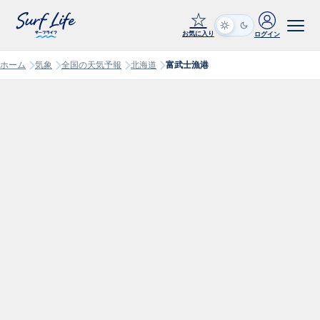
☆
お気に入り
ログイン
ホーム
気象
全国の天気予報
北海道
富武士漁港