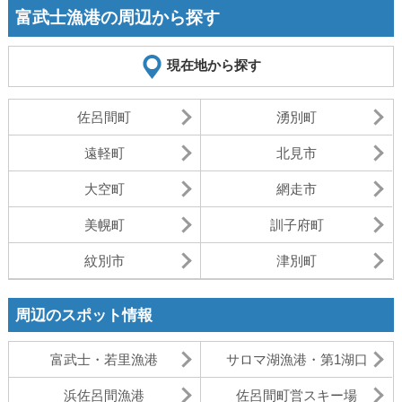
富武士漁港の周辺から探す
現在地から探す
佐呂間町
湧別町
遠軽町
北見市
大空町
網走市
美幌町
訓子府町
紋別市
津別町
周辺のスポット情報
富武士・若里漁港
サロマ湖漁港・第1湖口
浜佐呂間漁港
佐呂間町営スキー場