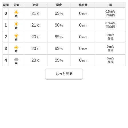
時間
天気
気温
湿度
降水量
風
0.5
m/s
0
21
99
0
℃
%
mm
西南西
晴
0.3
m/s
1
21
98
0
℃
%
mm
西南西
晴
0
m/s
2
20
99
0
℃
%
mm
静穏
晴
0
m/s
3
20
99
0
℃
%
mm
静穏
晴
0
m/s
4
20
99
0
℃
%
mm
静穏
曇
もっと見る