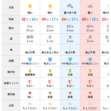
天気
晴れ
晴れ
曇り時々雨
曇り
晴れ時
32
16
34
17
24
17
20
15
23
/
/
/
/
気温
℃
℃
℃
℃
℃
℃
℃
℃
℃
0
20
50
40
20
%
%
%
%
降水
0
0
4
0
0
mm
mm
mm
mm
南西
北
北
北
北
風
1
1
2
3
3
m/s
m/s
m/s
m/s
m
傘
傘は不要
傘があると安心
傘は不要
傘は不要
傘があ
洗濯
やや乾きにくい
乾きにくい
やや乾きにくい
やや乾きにくい
乾き
熱中症
厳重警戒
注意
注意
注意
注
体感ストレス
大きい
大きい
大きい
大きい
大
紫外線
強い
普通
普通
普通
弱
お肌
ちょうどよい
ちょうどよい
ちょうどよい
ちょうどよい
ちょう