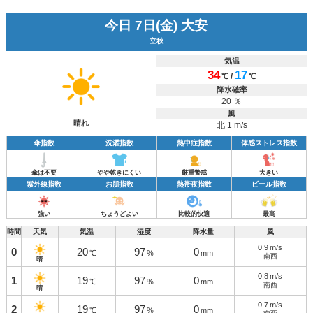
今日 7日(金) 大安
立秋
気温
34
17
/
℃
℃
降水確率
20 ％
風
晴れ
北 1 m/s
傘指数
洗濯指数
熱中症指数
体感ストレス指数
傘は不要
やや乾きにくい
厳重警戒
大きい
紫外線指数
お肌指数
熱帯夜指数
ビール指数
強い
ちょうどよい
比較的快適
最高
時間
天気
気温
湿度
降水量
風
0.9
m/s
0
20
97
0
℃
%
mm
南西
晴
0.8
m/s
1
19
97
0
℃
%
mm
南西
晴
0.7
m/s
2
19
97
0
℃
%
mm