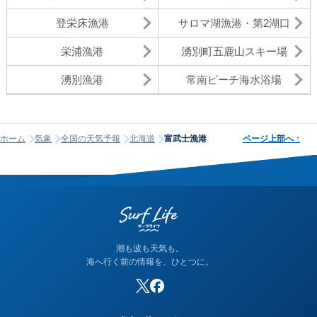
登栄床漁港
サロマ湖漁港・第2湖口
栄浦漁港
湧別町五鹿山スキー場
湧別漁港
常南ビーチ海水浴場
ホーム
気象
全国の天気予報
北海道
富武士漁港
ページ上部へ
↑
潮も波も天気も。
海へ行く前の情報を、ひとつに。