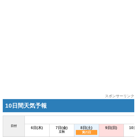
スポンサーリンク
10日間天気予報
日付
6日(木)
7日(金)
8日(土)
9日(日)
10日
立秋
寅の日