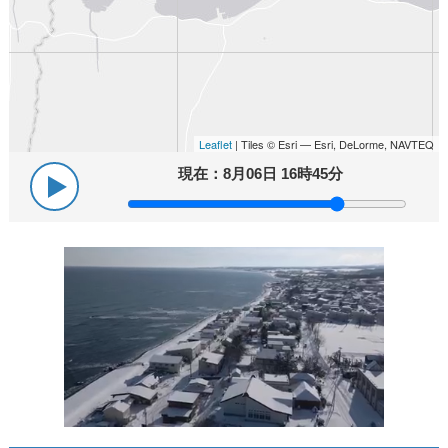
Leaflet
| Tiles © Esri — Esri, DeLorme, NAVTEQ
現在：
8月06日 16時45分