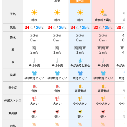
立秋
寅の日
天気
晴れ
晴れ
晴れ
晴れ時々曇り
曇
34
26
34
26
34
25
32
25
30
/
/
/
/
気温
℃
℃
℃
℃
℃
℃
℃
℃
℃
20
20
20
30
40
%
%
%
%
降水
0
0
0
0
0
mm
mm
mm
mm
南
南
南南東
東南東
東
風
2
1
1
2
4
m/s
m/s
m/s
m/s
m
傘
傘は不要
傘は不要
傘があると安心
傘は不要
傘があ
洗濯
やや乾きにくい
やや乾きにくい
乾きにくい
やや乾きにくい
乾き
熱中症
危険
危険
厳重警戒
厳重警戒
警
体感ストレス
大きい
大きい
やや大きい
やや大きい
やや
紫外線
強い
強い
弱い
強い
普
お肌