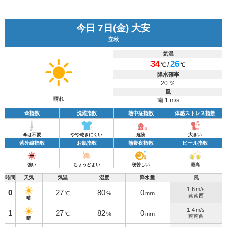
今日 7日(金) 大安
立秋
気温
34
26
/
℃
℃
降水確率
20 ％
風
晴れ
南 1 m/s
傘指数
洗濯指数
熱中症指数
体感ストレス指数
傘は不要
やや乾きにくい
危険
大きい
紫外線指数
お肌指数
熱帯夜指数
ビール指数
強い
ちょうどよい
寝苦しい
最高
時間
天気
気温
湿度
降水量
風
1.6
m/s
0
27
80
0
℃
%
mm
南南西
晴
1.4
m/s
1
27
82
0
℃
%
mm
南南西
晴