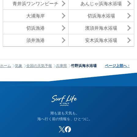
青井浜ワンワンビーチ
あんじゃ浜海水浴場
大浦海岸
切浜海水浴場
切浜漁港
濱須井海水浴場
須井漁港
安木浜海水浴場
ホーム
気象
全国の天気予報
兵庫県
竹野浜海水浴場
ページ上部へ
↑
潮も波も天気も。
海へ行く前の情報を、ひとつに。