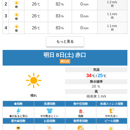
1.2
m/s
2
26
82
0
℃
%
mm
南
晴
1.1
m/s
3
26
83
0
℃
%
mm
南
晴
1.1
m/s
4
26
83
0
℃
%
mm
南
晴
もっと見る
明日 8日(土) 赤口
寅の日
気温
34
25
/
℃
℃
降水確率
20 ％
風
晴れ
南南東 1 m/s
傘指数
洗濯指数
熱中症指数
体感ストレス指数
傘があると安心
やや乾きにくい
危険
やや大きい
紫外線指数
お肌指数
熱帯夜指数
ビール指数