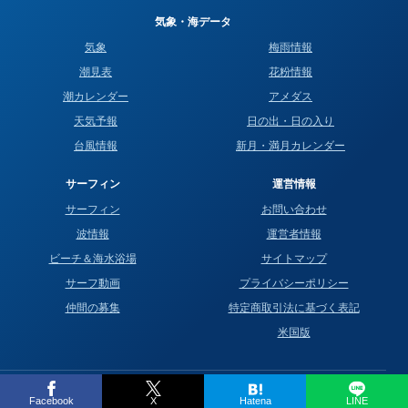
気象・海データ
気象
梅雨情報
潮見表
花粉情報
潮カレンダー
アメダス
天気予報
日の出・日の入り
台風情報
新月・満月カレンダー
サーフィン
運営情報
サーフィン
お問い合わせ
波情報
運営者情報
ビーチ＆海水浴場
サイトマップ
サーフ動画
プライバシーポリシー
仲間の募集
特定商取引法に基づく表記
米国版
© 2016–2026 Surf life.blue All Rights Reserved.
Facebook
X
Hatena
LINE