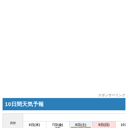
スポンサーリンク
10日間天気予報
日付
6日(木)
7日(金)
8日(土)
9日(日)
10日