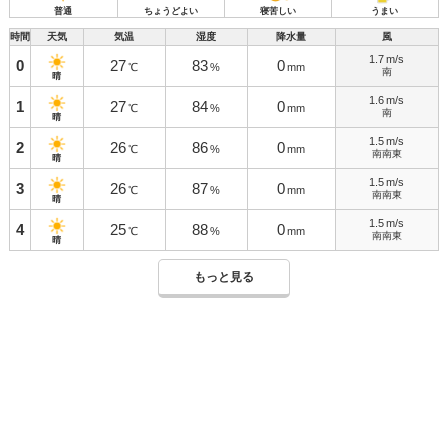
普通
ちょうどよい
寝苦しい
うまい
時間
天気
気温
湿度
降水量
風
1.7
m/s
0
27
83
0
℃
%
mm
南
晴
1.6
m/s
1
27
84
0
℃
%
mm
南
晴
1.5
m/s
2
26
86
0
℃
%
mm
南南東
晴
1.5
m/s
3
26
87
0
℃
%
mm
南南東
晴
1.5
m/s
4
25
88
0
℃
%
mm
南南東
晴
もっと見る