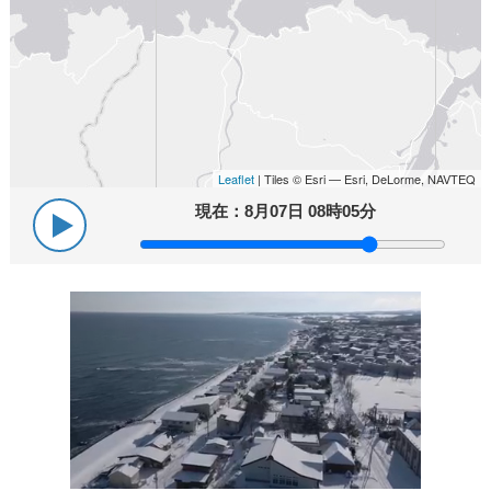
Leaflet
| Tiles © Esri — Esri, DeLorme, NAVTEQ
現在：
8月07日 08時05分