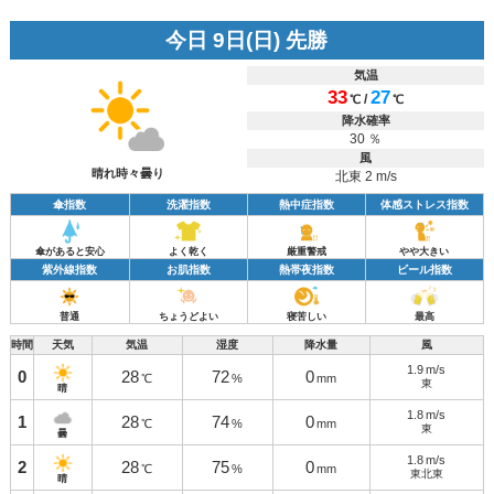
今日 9日(日) 先勝
気温
33
27
/
℃
℃
降水確率
30 ％
風
晴れ時々曇り
北東 2 m/s
傘指数
洗濯指数
熱中症指数
体感ストレス指数
傘があると安心
よく乾く
厳重警戒
やや大きい
紫外線指数
お肌指数
熱帯夜指数
ビール指数
普通
ちょうどよい
寝苦しい
最高
時間
天気
気温
湿度
降水量
風
1.9
m/s
0
28
72
0
℃
%
mm
東
晴
1.8
m/s
1
28
74
0
℃
%
mm
東
曇
1.8
m/s
2
28
75
0
℃
%
mm
東北東
晴