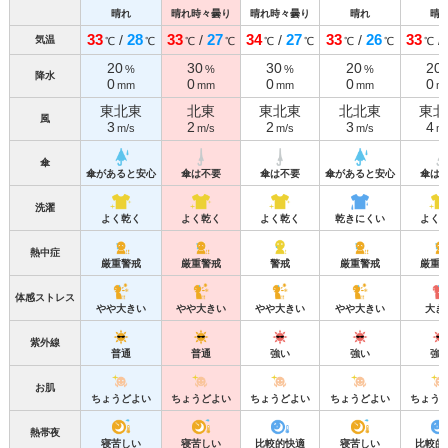
晴れ
晴れ時々曇り
晴れ時々曇り
晴れ
晴
33
28
33
27
34
27
33
26
33
/
/
/
/
/
気温
℃
℃
℃
℃
℃
℃
℃
℃
℃
20
30
30
20
20
%
%
%
%
降水
0
0
0
0
0
mm
mm
mm
mm
m
東北東
北東
東北東
北北東
東北
風
3
2
2
3
4
m/s
m/s
m/s
m/s
m/
傘
傘があると安心
傘は不要
傘は不要
傘があると安心
傘は
洗濯
よく乾く
よく乾く
よく乾く
乾きにくい
よく
熱中症
厳重警戒
厳重警戒
警戒
厳重警戒
厳重
体感ストレス
やや大きい
やや大きい
やや大きい
やや大きい
大き
紫外線
普通
普通
強い
強い
強
お肌
ちょうどよい
ちょうどよい
ちょうどよい
ちょうどよい
ちょう
熱帯夜
寝苦しい
寝苦しい
比較的快適
寝苦しい
比較的