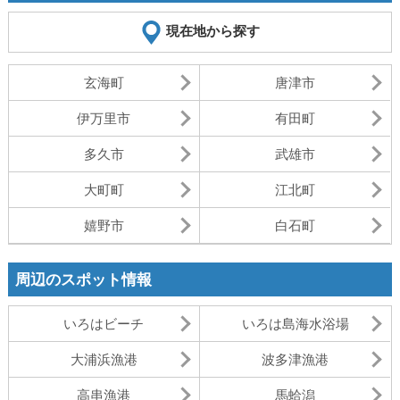
現在地から探す
玄海町
唐津市
伊万里市
有田町
多久市
武雄市
大町町
江北町
嬉野市
白石町
周辺のスポット情報
いろはビーチ
いろは島海水浴場
大浦浜漁港
波多津漁港
高串漁港
馬蛤潟