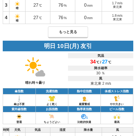
1.7
m/s
3
27
76
0
℃
%
mm
東北東
晴
1.8
m/s
4
27
76
0
℃
%
mm
東北東
晴
もっと見る
明日 10日(月) 友引
気温
34
27
/
℃
℃
降水確率
30 ％
風
晴れ時々曇り
東北東 2 m/s
傘指数
洗濯指数
熱中症指数
体感ストレス指数
傘は不要
よく乾く
厳重警戒
やや大きい
紫外線指数
お肌指数
熱帯夜指数
ビール指数
普通
ちょうどよい
比較的快適
最高
時間
天気
気温
湿度
降水量
風