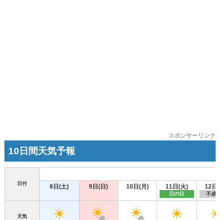
スポンサーリンク
10日間天気予報
日付
8日(土)
9日(日)
10日(月)
11日(火)
12日(
巳の日
不成
天気