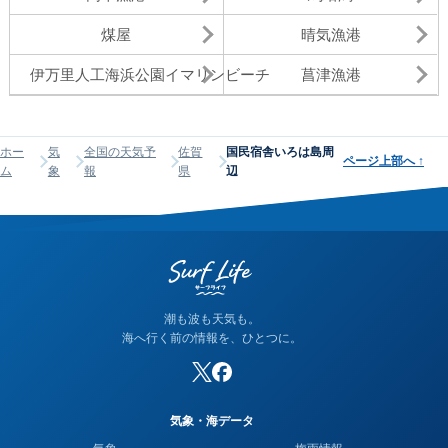
煤屋
晴気漁港
伊万里人工海浜公園イマリンビーチ
菖津漁港
ホー
気
全国の天気予
佐賀
国民宿舎いろは島周
ページ上部へ
↑
ム
象
報
県
辺
潮も波も天気も。
海へ行く前の情報を、ひとつに。
気象・海データ