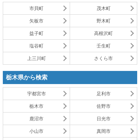
市貝町
茂木町
矢板市
野木町
益子町
高根沢町
塩谷町
壬生町
上三川町
さくら市
栃木県から検索
宇都宮市
足利市
栃木市
佐野市
鹿沼市
日光市
小山市
真岡市