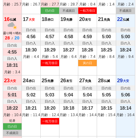
月齢：25.7
月齢：26.7
月齢：27.7
月齢：28.7
月齢：0.4
月齢：1.4
月齢：2.4
巳の日
不成就日
一粒万倍日
不成就日
16
17
18
19
20
21
22
仏滅
大安
赤口
先勝
友引
先負
仏滅
日の出
日の出
日の出
日の出
日の出
日の出
曇り時々晴れ
4:56
4:57
4:58
4:59
5:00
5:00
28
20
/
日の入
日の入
日の入
日の入
日の入
日の入
日の出
18:30
18:29
18:27
18:26
18:25
18:24
4:55
月齢：4.4
月齢：5.4
月齢：6.4
月齢：7.4
月齢：8.4
月齢：9.4
日の入
一粒万倍日
寅の日
18:31
月齢：3.4
23
24
25
26
27
28
29
大安
赤口
先勝
友引
先負
仏滅
大安
日の出
日の出
日の出
日の出
日の出
日の出
日の出
5:01
5:02
5:03
5:04
5:04
5:05
5:06
日の入
日の入
日の入
日の入
日の入
日の入
日の入
18:22
18:21
18:20
18:18
18:17
18:15
18:14
月齢：10.4
月齢：11.4
月齢：12.4
月齢：13.4
月齢：14.4
月齢：15.4
月齢：16.4
処暑
一粒万倍日
巳の日
不成就日