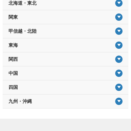
北海道・東北
関東
甲信越・北陸
東海
関西
中国
四国
九州・沖縄