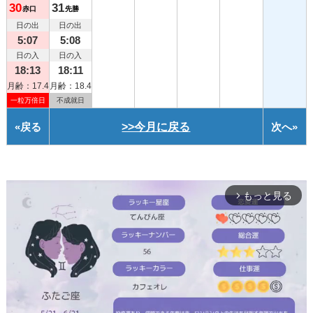
30
31
赤口
先勝
日の出
日の出
5:07
5:08
日の入
日の入
18:13
18:11
月齢：17.4
月齢：18.4
一粒万倍日
不成就日
«
戻る
>>今月に戻る
次へ
»
もっと見る
arrow_forward_ios