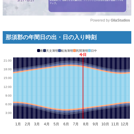
Powered by 
GliaStudios
Mute
那須郡の年間日の出・日の入り時刻
夜
天文薄明
航海薄明
民間薄明
日中