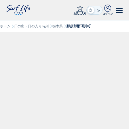
☆
お気に入り
ログイン
ホーム
日の出・日の入り時刻
栃木県
那須郡那珂川町